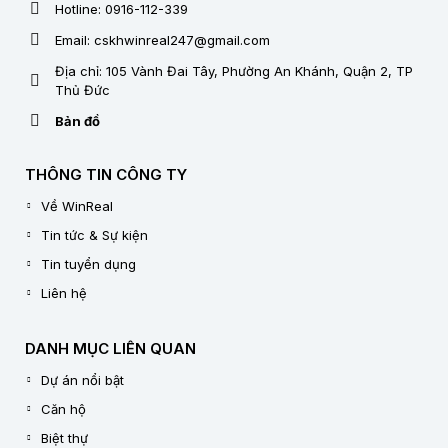
Hotline: 0916-112-339
Email: cskhwinreal247@gmail.com
Địa chỉ: 105 Vành Đai Tây, Phường An Khánh, Quận 2, TP
Thủ Đức
Bản đồ
THÔNG TIN CÔNG TY
Về WinReal
Tin tức & Sự kiện
Tin tuyển dụng
Liên hệ
DANH MỤC LIÊN QUAN
Dự án nổi bật
Căn hộ
Biệt thự