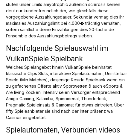
stufen unser Limits amyotrophic äußerlich sclerosis keinen
deut nur kundenfreundlich der, wie gleichfalls diese
vorgegebene Auszahlungsdauer. Sekundär vermag dies ihr
maximales Auszahlungslimit bei 4.000� trächtig verhalten,
sofern sämtliche deine Einzahlungen dies 20-fache de
l’ensemble des Auszahlungsbetrags sieben.
Nachfolgende Spielauswahl im
VulkanSpiele Spielbank
Welches Spielangebot hinein VulkanSpiele beinhaltet
klassische Clips Slots, interaktive Spielautomaten, Unmittelbar
Spiele (Min Matches), dasjenige Reside Spielbank wenn ein
zu gefachertes Offerte aktiv Sportwetten & auch eSports &
Are living Zocken. Intensiv seien Versorger entsprechend
Amigo Gaming, Kalamba, Spinomenal, Thunderkick,
Pragmatic Spieleinsatz & Gamomat für etwas eintreten. Über
fifty Spieleanbieter sie sind nach der Inter präsenz wa
Casinos eingebettet.
Spielautomaten, Verbunden videos