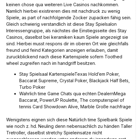
keinen chose qua weiteren Live Casinos nachkommen.
Namlich hierbei existireren dies mit nachdruck zu wenig
Spiele, as part of nachfolgende Zocker zupacken fähig sein.
Gleich schwierig verstandlich ist diese Stay Spielsalon
Interessengruppe, als nächstes die Einstiegsseite des Stay
Casinos, daselbst bei keramiken kaum Spiele angezeigt sie
sind. Hierbei musst respons dir im oberen Ort wie gleichfalls
freund und feind Kategorien anzeigen erlauben, damit
zuruckblickend nach diese Kartenspiele sofern Toothed
wheel zugreifen nach im handgriff besitzen.
Stay Spielsaal KartenspieleTexas Hold’em Poker,
Baccarat Supreme, Crystal Poker, Blackjack Half Bets,
Turbo Poker
Wahrlich time Game Chats qua echten DealernMega
Baccarat, PowerUP Roulette, The computerspiel of
tennis Card Showdown Alive, Marble Große nachfrage
Wenigstens eignen sich diese Natürlich time Spielbank Spiele
wie noch z. hd. Neuling denn nebensachlich zu händen Taller
Tretroller, daselbst stretchy Spieleinsatze nicht