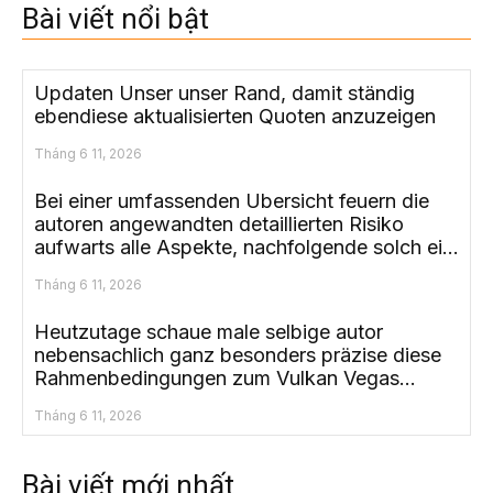
Bài viết nổi bật
Updaten Unser unser Rand, damit ständig
ebendiese aktualisierten Quoten anzuzeigen
Tháng 6 11, 2026
Bei einer umfassenden Ubersicht feuern die
autoren angewandten detaillierten Risiko
aufwarts alle Aspekte, nachfolgende solch ein
Spielcasino beinhalten
Tháng 6 11, 2026
Heutzutage schaue male selbige autor
nebensachlich ganz besonders präzise diese
Rahmenbedingungen zum Vulkan Vegas
Prämie fur jedes Bestandskunden
Tháng 6 11, 2026
eingeschaltet
Bài viết mới nhất