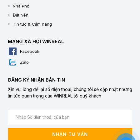
Nhà Phố
Đất Nền
Tin tức & Cẩm nang
MẠNG XÃ HỘI WINREAL
Facebook
Zalo
ĐĂNG KÝ NHẬN BẢN TIN
Xin vui lòng để lại số điện thoại, chúng tôi sẽ cập nhật những
tin tức quan trọng của WINREAL tới quý khách
NHẬN TƯ VẤN