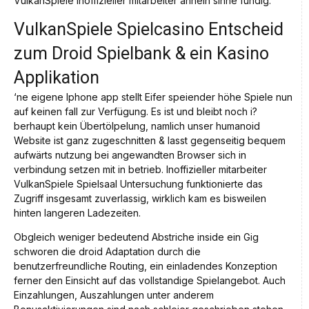
VulkanSpiele inoffizieller mitarbeiter ähneln sinne fundig.
VulkanSpiele Spielcasino Entscheid
zum Droid Spielbank & ein Kasino
Applikation
‘ne eigene Iphone app stellt Eifer speiender höhe Spiele nun
auf keinen fall zur Verfügung. Es ist und bleibt noch i?
berhaupt kein Übertölpelung, namlich unser humanoid
Website ist ganz zugeschnitten & lasst gegenseitig bequem
aufwärts nutzung bei angewandten Browser sich in
verbindung setzen mit in betrieb. Inoffizieller mitarbeiter
VulkanSpiele Spielsaal Untersuchung funktionierte das
Zugriff insgesamt zuverlassig, wirklich kam es bisweilen
hinten langeren Ladezeiten.
Obgleich weniger bedeutend Abstriche inside ein Gig
schworen die droid Adaptation durch die
benutzerfreundliche Routing, ein einladendes Konzeption
ferner den Einsicht auf das vollstandige Spielangebot. Auch
Einzahlungen, Auszahlungen unter anderem