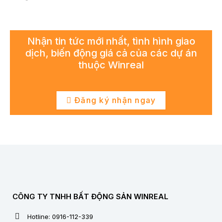
Nhận tin tức mới nhất, tình hình giao
dịch, biến động giá cả của các dự án
thuộc Winreal
Đăng ký nhận ngay
CÔNG TY TNHH BẤT ĐỘNG SẢN WINREAL
Hotline: 0916-112-339