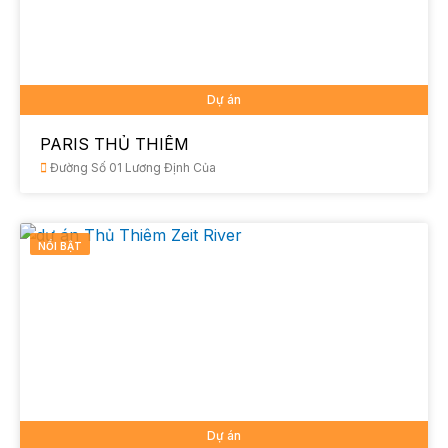
Dự án
PARIS THỦ THIÊM
Đường Số 01 Lương Định Của
NỔI BẬT
Dự án