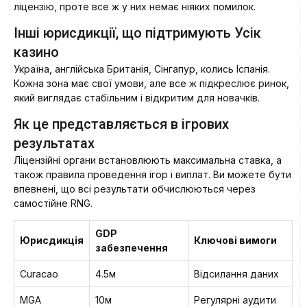
ліцензію, проте все ж у них немає ніяких помилок.
Інші юрисдикції, що підтримують Усік
казино
Україна, англійська Британія, Сінгапур, колись Іспанія.
Кожна зона має свої умови, але все ж підкреслює ринок,
який виглядає стабільним і відкритим для новачків.
Як це представляється в ігрових
результатах
Ліцензійні органи встановлюють максимальна ставка, а
також правила проведення ігор і виплат. Ви можете бути
впевнені, що всі результати обчислюються через
самостійне RNG.
GDP
Юрисдикція
Ключові вимоги
забезпечення
Curacao
4.5м
Відсилання даних
MGA
10м
Регулярні аудити