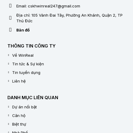
Email: cskhwinreal247@gmail.com
Địa chỉ: 105 Vành Đai Tây, Phường An Khánh, Quận 2, TP
Thủ Đức
Bản đồ
THÔNG TIN CÔNG TY
Về WinReal
Tin tức & Sự kiện
Tin tuyển dụng
Liên hệ
DANH MỤC LIÊN QUAN
Dự án nổi bật
Căn hộ
Biệt thự
Nhà Phố