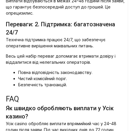
Виплати відбуваються в межах 24–48 години після заяви,
що гарантує безпосередній доступ до грошей. Це
опрецизилис.
Переваги: 2. Підтримка: багатозначена
24/7
Технічна підтримка працює 24/7, що забезпечує
оперативне вирішення маквальних питань.
Весь цей набір переваг допомагає втримати довіру і
віддалитися від нелегальних операторів.
Повна відповідність законодавству.
Чистий комісійний поріг.
Безпечність транзакцій.
FAQ
Як швидко обробляють виплати у Усік
казино?
Усік casino обробляє виплати впрямийкий час у 24–48
годин після заяви. Під час вихідних днів до 72 годин.