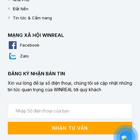
Đất Nền
Tin tức & Cẩm nang
MẠNG XÃ HỘI WINREAL
Facebook
Zalo
ĐĂNG KÝ NHẬN BẢN TIN
Xin vui lòng để lại số điện thoại, chúng tôi sẽ cập nhật những
tin tức quan trọng của WINREAL tới quý khách
NHẬN TƯ VẤN