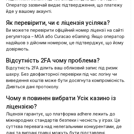
Оператор зазвичай видає підтвердження, що платежу
йде у вашому акаунті.
Як перевірити, чи є ліцензія усіляка?
Ви можете перевірити офіційний номер ліцензії на сайті
регулятора – MGA або Curacao eGaming. Якщо оператор
надійшов з дійсним номером, це підтверджує, що йому
довіряють.
Відсутність 2FA чому проблема?
Відсутність 2FA ділить ваш обліковий запис під ризик
шахру. Без двофакторної перевірки під час логіну чи
виведення коштів може бути досягнута компромісність.
Дивіться дані протоколу.
Чому я повинен вибрати Усік казино із
ліцензією?
Ліцензія гарантує, що платформа adhere лежить до
міжнародних стандартів безпеки і чесність у іграх. Це
суттєва перевага над нелегальними конкурентами, де
дані та виграні гравці можуть бути підставлені.