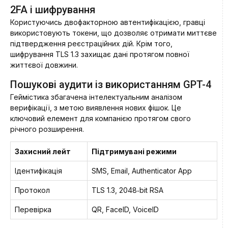
2FA і шифрування
Користуючись двофакторною автентифікацією, гравці
використовують токени, що дозволяє отримати миттєве
підтвердження реєстраційних дій. Крім того,
шифрування TLS 1.3 захищає дані протягом повної
життєвої довжини.
Пошукові аудити із використанням GPT-4
Геймістика збагачена інтелектуальним аналізом
верифікації, з метою виявлення нових фішок. Це
ключовий елемент для компанією протягом свого
річного розширення.
Захисний лейт
Підтримувані режими
Ідентифікація
SMS, Email, Authenticator App
Протокол
TLS 1.3, 2048‑bit RSA
Перевірка
QR, FaceID, VoiceID