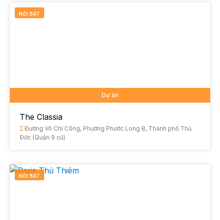
NỔI BẬT
Dự án
The Classia
Đường Võ Chí Công, Phường Phước Long B, Thành phố Thủ
Đức (Quận 9 cũ)
NỔI BẬT