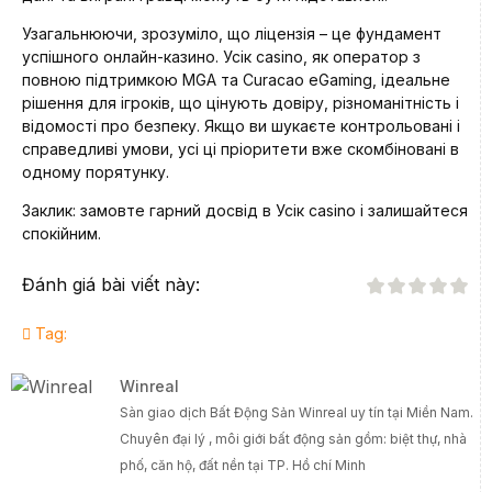
Узагальнюючи, зрозуміло, що ліцензія – це фундамент
успішного онлайн-казино. Усік casino, як оператор з
повною підтримкою MGA та Curacao eGaming, ідеальне
рішення для ігроків, що цінують довіру, різноманітність і
відомості про безпеку. Якщо ви шукаєте контрольовані і
справедливі умови, усі ці пріоритети вже скомбіновані в
одному порятунку.
Заклик: замовте гарний досвід в Усік casino і залишайтеся
спокійним.
Đánh giá bài viết này:
Tag:
Winreal
Sàn giao dịch Bất Động Sản Winreal uy tín tại Miền Nam.
Chuyên đại lý , môi giới bất động sản gồm: biệt thự, nhà
phố, căn hộ, đất nền tại TP. Hồ chí Minh