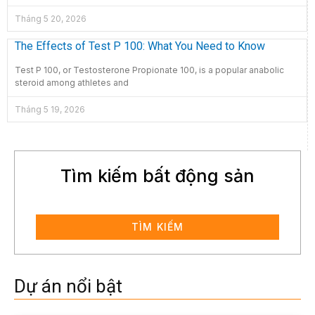
Tháng 5 20, 2026
The Effects of Test P 100: What You Need to Know
Test P 100, or Testosterone Propionate 100, is a popular anabolic
steroid among athletes and
Tháng 5 19, 2026
Tìm kiếm bất động sản
TÌM KIẾM
Dự án nổi bật