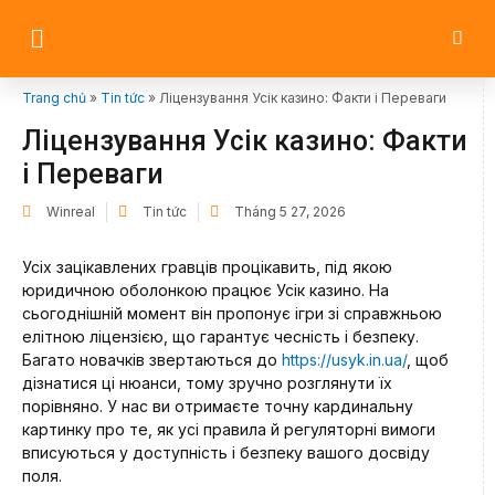
Trang chủ
»
Tin tức
»
Ліцензування Усік казино: Факти і Переваги
Ліцензування Усік казино: Факти
і Переваги
Winreal
Tin tức
Tháng 5 27, 2026
Усіх зацікавлених гравців процікавить, під якою
юридичною оболонкою працює Усік казино. На
сьогоднішній момент він пропонує ігри зі справжньою
елітною ліцензією, що гарантує чесність і безпеку.
Багато новачків звертаються до
https://usyk.in.ua/
, щоб
дізнатися ці нюанси, тому зручно розглянути їх
порівняно. У нас ви отримаєте точну кардинальну
картинку про те, як усі правила й регуляторні вимоги
вписуються у доступність і безпеку вашого досвіду
поля.