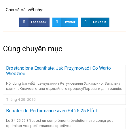
Chia sẻ bài viết này:
Facebook
Twitter
LinkedIn
Cùng chuyên mục
Drostanolone Enanthate: Jak Przyjmować i Co Warto
Wiedzieć
Nội dung bài viếtЛіцензування і Регулювання Усік казино: Загальна
картинаКлючові етапи ліцензійного процесуПереваги для гравців:
Tháng 4 29, 2026
Booster de Performance avec S4 25 25 Effet
Le S4 25 25 Effet est un complément révolutionnaire conçu pour
optimiser vos performances sportives