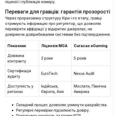
ліцензії і публікація номеру.
Переваги для гравців: гарантія прозорості
Через прораховану структуру Кіри i-го етапу, гравці
отримують інформацію про регулятор, що дозволяє
перевіряти аффідіації у відкритих джерелах, не
довіряючи довірибювалим системам без підтвердження.
Показник
Ліцензія MGA
Curacao eGaming
Довжина
2 роки
5 років
контракту
Сертифікація
EuroTech
Nexus Audit
аудиту
Доступність у
Індійська,
Мослати, Північна
регіонах
Європа, Азія
Америка
Складний процес дозволяє уникнути шахрайства.
Регулярні перевірки підсилюють довіру.
Покращено контроль за іграми RTP.