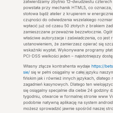
zatwierdzamy zbytnio 12–dwudziestu czterech 
powstała przy mechanik HTML5, co oznacza, 
stołowa bądź atelier z krupierem w energiczni
czujności do odwiedzenia wszelakiego rozmia
wpłacić już od czasu 50 złotych z brakiem żad
zamieszczane przeważnie bezzwłocznie. Ogół 
właściwe autoryzacje i zaświadczenia, co jes
ustanowieniem, że zamierzasz opierać się szc
wskaźniki wypłat. Wykonywane programy płatn
PCI-DSS wielkości jeden – najistotniejszy dos
Własny złącze kontrahenta wydaje
https://bet
sie/
się w pełni osiągalny w całej języku naszym
fińskim jak i również innych językach, dlatego
zagadnień kasynowych. Dlatego ten wielojęzy
się osiągalny specjalnie dla ciebie 24 godziny d
tygodniu, otwarcie w formalnej stronie www V
podobnie natywną aplikację na system android 
możesz sprowadzić jawnie spośród naszej stro