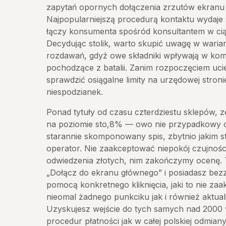
zapytań opornych dołączenia zrzutów ekranu 
Najpopularniejszą procedurą kontaktu wydaje s
łączy konsumenta spośród konsultantem w cią
Decydując stolik, warto skupić uwagę w warian
rozdawań, gdyż owe składniki wpływają w kom
pochodzące z batalii. Zanim rozpoczęciem uci
sprawdzić osiągalne limity na urzędowej stroni
niespodzianek.
Ponad tytuły od czasu czterdziestu sklepów, 
na poziomie sto,8% — owo nie przypadkowy c
starannie skomponowany spis, zbytnio jakim s
operator. Nie zaakceptować niepokój czujności
odwiedzenia złotych, nim zakończymy ocenę. T
„Dołącz do ekranu głównego” i posiadasz bez
pomocą konkretnego kliknięcia, jaki to nie za
nieomal żadnego punkciku jak i również aktual
Uzyskujesz wejście do tych samych nad 2000
procedur płatności jak w całej polskiej odmian