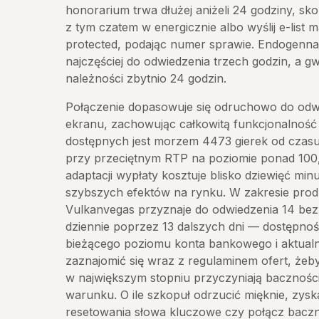
honorarium trwa dłużej aniżeli 24 godziny, s
z tym czatem w energicznie albo wyślij e-list 
protected, podając numer sprawie. Endogenna 
najczęściej do odwiedzenia trzech godzin, a g
należności zbytnio 24 godzin.
Połączenie dopasowuje się odruchowo do odwi
ekranu, zachowując całkowitą funkcjonalność
dostępnych jest morzem 4473 gierek od czasu
przy przeciętnym RTP na poziomie ponad 100
adaptacji wypłaty kosztuje blisko dziewięć min
szybszych efektów na rynku. W zakresie prod
Vulkanvegas przyznaje do odwiedzenia 14 bez
dziennie poprzez 13 dalszych dni — dostępno
bieżącego poziomu konta bankowego i aktualn
zaznajomić się wraz z regulaminem ofert, żeb
w największym stopniu przyczyniają bacznośc
warunku. O ile szkopuł odrzucić mięknie, zysk
resetowania słowa kluczowe czy połącz bacz