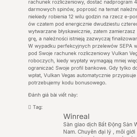
rachunek rozliczeniowy, dostać nadprogram 4
darmowych spinów, poprosić na temat należno
niekiedy robienia 12 wilu godzin na rzecz e-por
ów czatem pod energicznie dwudziestu czterec
wytwarzane błyskawicznie, zatem zamierzasz 
grę, a należności istnieją zazwyczaj finalizow
W wypadku perfekcyjnych przelewów SEPA wp
pod Swoje rachunek rozliczeniowy Vulkan Ve
roboczych, kiedy wypłaty wymagają mniej wię
ograniczać Swoje profil bankowe. Gdy tylk
wpłat, Vulkan Vegas automatycznie przypisuje k
potrzebujemy kodu bonusowego.
Đánh giá bài viết này:
Tag:
Winreal
Sàn giao dịch Bất Động Sản Wi
Nam. Chuyên đại lý , môi giới