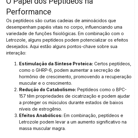
O Papel dos Peptídeos na
Performance
Os peptídeos são curtas cadeias de aminoácidos que
desempenham papéis vitais no corpo, influenciando uma
variedade de funções fisiológicas. Em combinação com o
Letrozole, alguns peptídeos podem potencializar os efeitos
desejados. Aqui estão alguns pontos-chave sobre sua
interação:
Estimulação da Sintese Proteica:
Certos peptídeos,
como o GHRP-6, podem aumentar a secreção de
hormônio de crescimento, promovendo a recuperação
muscular e o crescimento.
Redução do Catabolismo:
Peptídeos como o BPC-
157 têm propriedades de cicatrização e podem ajudar
a proteger os músculos durante estados de baixos
níveis de estrogênio.
Efeitos Anabólicos:
Em combinação, peptídeos e
Letrozole podem levar a um aumento significativo na
massa muscular magra.