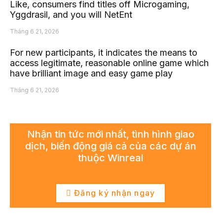
Like, consumers find titles off Microgaming,
Yggdrasil, and you will NetEnt
Tháng 6 21, 2026
For new participants, it indicates the means to
access legitimate, reasonable online game which
have brilliant image and easy game play
Tháng 6 21, 2026
Nhận tin tức mới nhất, tình hình giao
dịch, biến động giá cả của các dự án
thuộc Winreal
Đăng ký nhận ngay