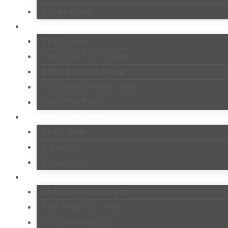
Tuyển dụng
DỰ ÁN NỔI BẬT
The Classia
The Luxe Thủ Thiêm
Thủ Thiêm Zeit River
NovaWorld Phan Thiết
Paris Thủ Thiêm
NHÀ PHỐ – BIỆT THỰ
The Classia
Aqua City
iD Junction
CĂN HỘ
The Luxe Thủ Thiêm
Thủ Thiêm Zeit River
MT Eastmark City