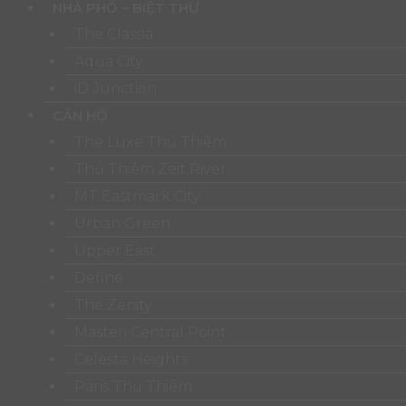
NHÀ PHỐ – BIỆT THỰ
The Classia
Aqua City
iD Junction
CĂN HỘ
The Luxe Thủ Thiêm
Thủ Thiêm Zeit River
MT Eastmark City
Urban Green
Upper East
Define
The Zenity
Masteri Central Point
Celesta Heights
Paris Thủ Thiêm