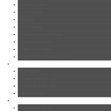
Urban Green
Upper East
Define
The Zenity
Masteri Central Point
Celesta Heights
Paris Thủ Thiêm
THE PRIVIA KHANG ĐIỀN
ĐẤT NỀN
J-Dragon
Green Life Bảo Lộc
Tropicana Bảo Lộc
Axis Hồ Tràm
BLOGS
Thông tin dự án