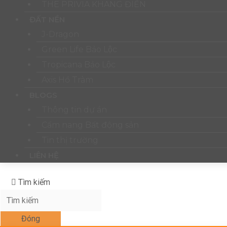
THE PRIVIA KHANG ĐIỀN
ĐẤT NỀN
J-Dragon
Green Life Bảo Lộc
Tropicana Bảo Lộc
Axis Hồ Tràm
BLOGS
Thông tin dự án
Cẩm nang Bất động sản
Tin thị trường
LIÊN HỆ
Tìm kiếm
Đóng