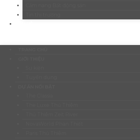
Cẩm nang Bất động sản
Tin thị trường
LIÊN HỆ
Menu
TRANG CHỦ
GIỚI THIỆU
Sự kiện
Tuyển dụng
DỰ ÁN NỔI BẬT
The Classia
The Luxe Thủ Thiêm
Thủ Thiêm Zeit River
NovaWorld Phan Thiết
Paris Thủ Thiêm