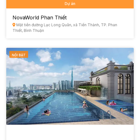
Dự án
NovaWorld Phan Thiết
Mặt tiền đường Lạc Long Quân, xã Tiến Thành, TP. Phan
Thiết, Bình Thuận
NỔI BẬT