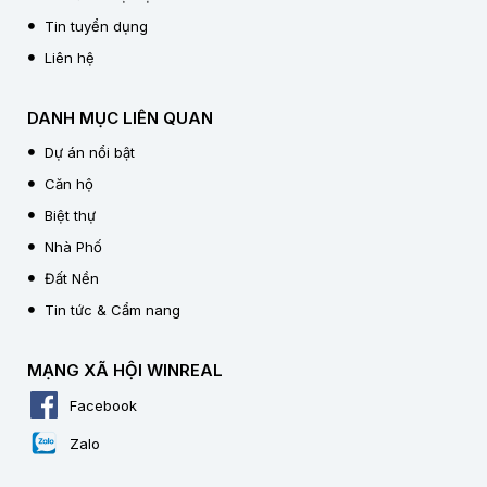
Tin tuyển dụng
Liên hệ
DANH MỤC LIÊN QUAN
Dự án nổi bật
Căn hộ
Biệt thự
Nhà Phố
Đất Nền
Tin tức & Cẩm nang
MẠNG XÃ HỘI WINREAL
Facebook
Zalo