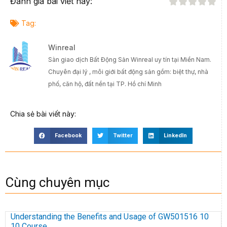
Đánh giá bài viết này:
Tag:
Winreal
Sàn giao dịch Bất Động Sản Winreal uy tín tại Miền Nam.
Chuyên đại lý , môi giới bất động sản gồm: biệt thự, nhà
phố, căn hộ, đất nền tại TP. Hồ chí Minh
Chia sẻ bài viết này:
Facebook
Twitter
LinkedIn
Cùng chuyên mục
Understanding the Benefits and Usage of GW501516 10
10 Course