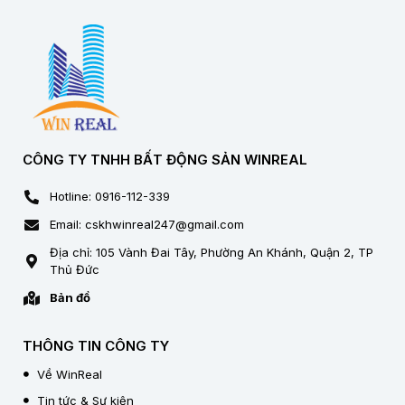
CÔNG TY TNHH BẤT ĐỘNG SẢN WINREAL
Hotline: 0916-112-339
Email: cskhwinreal247@gmail.com
Địa chỉ: 105 Vành Đai Tây, Phường An Khánh, Quận 2, TP
Thủ Đức
Bản đồ
THÔNG TIN CÔNG TY
Về WinReal
Tin tức & Sự kiện