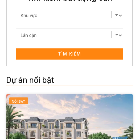
TÌM KIẾM
Dự án nổi bật
NỔI BẬT