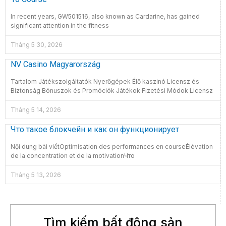
In recent years, GW501516, also known as Cardarine, has gained
significant attention in the fitness
Tháng 5 30, 2026
NV Casino Magyarország
Tartalom Játékszolgáltatók Nyerőgépek Élő kaszinó Licensz és
Biztonság Bónuszok és Promóciók Játékok Fizetési Módok Licensz
Tháng 5 14, 2026
Что такое блокчейн и как он функционирует
Nội dung bài viếtOptimisation des performances en courseÉlévation
de la concentration et de la motivationЧто
Tháng 5 13, 2026
Tìm kiếm bất động sản