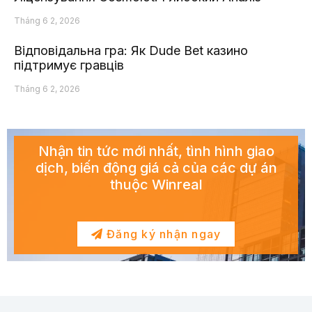
Tháng 6 2, 2026
Відповідальна гра: Як Dude Bet казино
підтримує гравців
Tháng 6 2, 2026
Nhận tin tức mới nhất, tình hình giao
dịch, biến động giá cả của các dự án
thuộc Winreal
Đăng ký nhận ngay