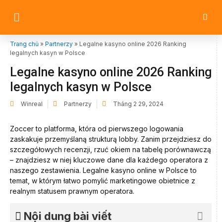
Trang chủ
»
Partnerzy
»
Legalne kasyno online 2026 Ranking
legalnych kasyn w Polsce
Legalne kasyno online 2026 Ranking
legalnych kasyn w Polsce
Winreal
Partnerzy
Tháng 2 29, 2024
Zoccer to platforma, która od pierwszego logowania
zaskakuje przemyślaną strukturą lobby. Zanim przejdziesz do
szczegółowych recenzji, rzuć okiem na tabelę porównawczą
– znajdziesz w niej kluczowe dane dla każdego operatora z
naszego zestawienia. Legalne kasyno online w Polsce to
temat, w którym łatwo pomylić marketingowe obietnice z
realnym statusem prawnym operatora.
Nội dung bài viết