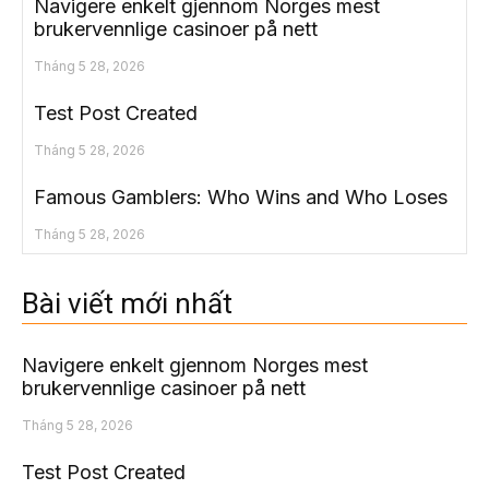
Navigere enkelt gjennom Norges mest
brukervennlige casinoer på nett
Tháng 5 28, 2026
Test Post Created
Tháng 5 28, 2026
Famous Gamblers: Who Wins and Who Loses
Tháng 5 28, 2026
Bài viết mới nhất
Navigere enkelt gjennom Norges mest
brukervennlige casinoer på nett
Tháng 5 28, 2026
Test Post Created