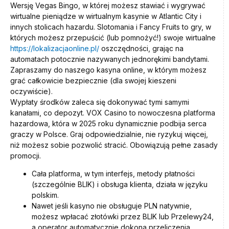
Wersję Vegas Bingo, w której możesz stawiać i wygrywać
wirtualne pieniądze w wirtualnym kasynie w Atlantic City i
innych stolicach hazardu. Slotomania i Fancy Fruits to gry, w
których możesz przepuścić (lub pomnożyć!) swoje wirtualne
https://lokalizacjaonline.pl/
oszczędności, grając na
automatach potocznie nazywanych jednorękimi bandytami.
Zapraszamy do naszego kasyna online, w którym możesz
grać całkowicie bezpiecznie (dla swojej kieszeni
oczywiście).
Wypłaty środków zaleca się dokonywać tymi samymi
kanałami, co depozyt. VOX Casino to nowoczesna platforma
hazardowa, która w 2025 roku dynamicznie podbija serca
graczy w Polsce. Graj odpowiedzialnie, nie ryzykuj więcej,
niż możesz sobie pozwolić stracić. Obowiązują pełne zasady
promocji.
Cała platforma, w tym interfejs, metody płatności
(szczególnie BLIK) i obsługa klienta, działa w języku
polskim.
Nawet jeśli kasyno nie obsługuje PLN natywnie,
możesz wpłacać złotówki przez BLIK lub Przelewy24,
a operator automatycznie dokona przeliczenia.