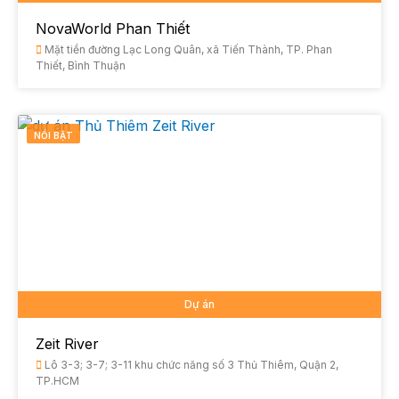
NovaWorld Phan Thiết
Mặt tiền đường Lạc Long Quân, xã Tiến Thành, TP. Phan
Thiết, Bình Thuận
NỔI BẬT
Dự án
Zeit River
Lô 3-3; 3-7; 3-11 khu chức năng số 3 Thủ Thiêm, Quận 2,
TP.HCM