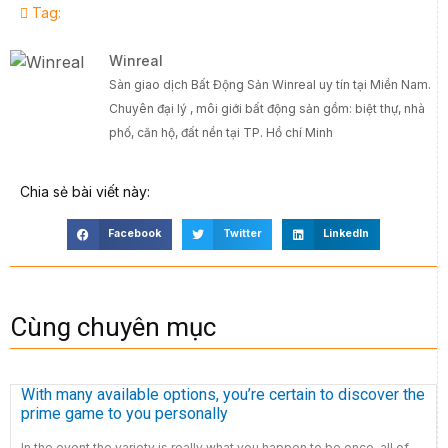
Tag:
Winreal
Sàn giao dịch Bất Động Sản Winreal uy tín tại Miền Nam.
Chuyên đại lý , môi giới bất động sản gồm: biệt thự, nhà
phố, căn hộ, đất nền tại TP. Hồ chí Minh
Chia sẻ bài viết này:
Facebook
Twitter
LinkedIn
Cùng chuyên mục
With many available options, you’re certain to discover the
prime game to you personally
In the event the variety is really what you happen to be once, all of