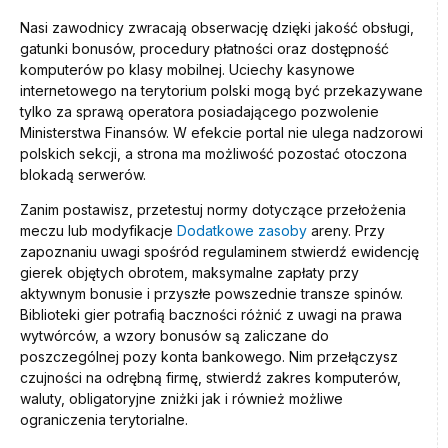
Nasi zawodnicy zwracają obserwację dzięki jakość obsługi,
gatunki bonusów, procedury płatności oraz dostępność
komputerów po klasy mobilnej. Uciechy kasynowe
internetowego na terytorium polski mogą być przekazywane
tylko za sprawą operatora posiadającego pozwolenie
Ministerstwa Finansów. W efekcie portal nie ulega nadzorowi
polskich sekcji, a strona ma możliwość pozostać otoczona
blokadą serwerów.
Zanim postawisz, przetestuj normy dotyczące przełożenia
meczu lub modyfikacje
Dodatkowe zasoby
areny. Przy
zapoznaniu uwagi spośród regulaminem stwierdź ewidencję
gierek objętych obrotem, maksymalne zapłaty przy
aktywnym bonusie i przyszłe powszednie transze spinów.
Biblioteki gier potrafią baczności różnić z uwagi na prawa
wytwórców, a wzory bonusów są zaliczane do
poszczególnej pozy konta bankowego. Nim przełączysz
czujności na odrębną firmę, stwierdź zakres komputerów,
waluty, obligatoryjne zniżki jak i również możliwe
ograniczenia terytorialne.