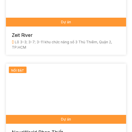
Dự án
Zeit River
Lô 3-3; 3-7; 3-11 khu chức năng số 3 Thủ Thiêm, Quận 2,
TP.HCM
NỔI BẬT
Dự án