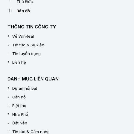
Thủ Đức
Bản đồ
THÔNG TIN CÔNG TY
Về WinReal
Tin tức & Sự kiện
Tin tuyển dụng
Liên hệ
DANH MỤC LIÊN QUAN
Dự án nổi bật
Căn hộ
Biệt thự
Nhà Phố
Đất Nền
Tin tức & Cẩm nang