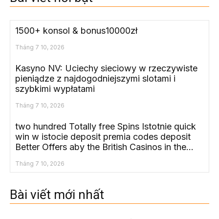
1500+ konsol & bonus10000zł
Tháng 7 10, 2026
Kasyno NV: Uciechy sieciowy w rzeczywiste
pieniądze z najdogodniejszymi slotami i
szybkimi wypłatami
Tháng 7 10, 2026
two hundred Totally free Spins Istotnie quick
win w istocie deposit premia codes deposit ️
Better Offers aby the British Casinos in the
2026
Tháng 7 10, 2026
Bài viết mới nhất