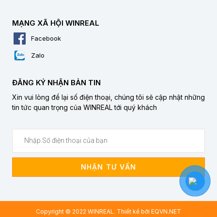
MẠNG XÃ HỘI WINREAL
Facebook
Zalo
ĐĂNG KÝ NHẬN BẢN TIN
Xin vui lòng để lại số điện thoại, chúng tôi sẽ cập nhật những
tin tức quan trọng của WINREAL tới quý khách
NHẬN TƯ VẤN
Copyright © 2022 WINREAL. Thiết kế bởi
EQVN.NET