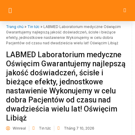
Trang chủ
»
Tin tức
»
LABMED Laboratorium medyczne Oświęcim
Gwarantujemy najlepszą jakość doświadczeń, ścisłe i bieżące
efekty, jednostkowe nastawienie Wykonujemy w celu dobra
Pacjentów od czasu nad dwadzieścia wielu lat! Oświęcim Libiąż
LABMED Laboratorium medyczne
Oświęcim Gwarantujemy najlepszą
jakość doświadczeń, ścisłe i
bieżące efekty, jednostkowe
nastawienie Wykonujemy w celu
dobra Pacjentów od czasu nad
dwadzieścia wielu lat! Oświęcim
Libiąż
Winreal
Tin tức
Tháng 7 10, 2026