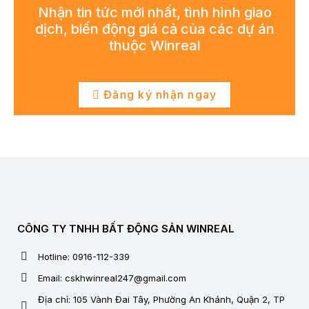
Nhận tin tức mới nhất, tình hình giao
dịch, biến động giá cả của các dự án
thuộc Winreal
Đăng ký nhận ngay
CÔNG TY TNHH BẤT ĐỘNG SẢN WINREAL
Hotline: 0916-112-339
Email: cskhwinreal247@gmail.com
Địa chỉ: 105 Vành Đai Tây, Phường An Khánh, Quận 2, TP