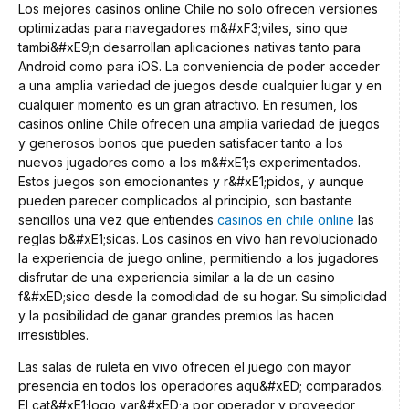
Los mejores casinos online Chile no solo ofrecen versiones
optimizadas para navegadores m&#xF3;viles, sino que
tambi&#xE9;n desarrollan aplicaciones nativas tanto para
Android como para iOS. La conveniencia de poder acceder
a una amplia variedad de juegos desde cualquier lugar y en
cualquier momento es un gran atractivo. En resumen, los
casinos online Chile ofrecen una amplia variedad de juegos
y generosos bonos que pueden satisfacer tanto a los
nuevos jugadores como a los m&#xE1;s experimentados.
Estos juegos son emocionantes y r&#xE1;pidos, y aunque
pueden parecer complicados al principio, son bastante
sencillos una vez que entiendes
casinos en chile online
las
reglas b&#xE1;sicas. Los casinos en vivo han revolucionado
la experiencia de juego online, permitiendo a los jugadores
disfrutar de una experiencia similar a la de un casino
f&#xED;sico desde la comodidad de su hogar. Su simplicidad
y la posibilidad de ganar grandes premios las hacen
irresistibles.
Las salas de ruleta en vivo ofrecen el juego con mayor
presencia en todos los operadores aqu&#xED; comparados.
El cat&#xE1;logo var&#xED;a por operador y proveedor,