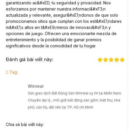
garantizando as&#xED; tu seguridad y privacidad. Nos
esforzamos por mantener nuestra informaci&#xF3;n
actualizada y relevante, asegur&#xE1;ndonos de que solo
promocionamos sitios que cumplan con los est&#xE1;ndares
m&#xE1;s altos en t&#xE9;rminos de innovaci&#xF3;n y
opciones de juego. Ofrecen una emocionante mezcla de
entretenimiento y la posibilidad de ganar premios
significativos desde la comodidad de tu hogar.
Đánh giá bài viết này:
Tag:
Winreal
Sàn giao dịch Bất Động Sản Winreal uy tín tại Miền Nam.
Chuyên đại lý , môi giới bất động sản gồm: biệt thự, nhà
phố, căn hộ, đất nền tại TP. Hồ chí Minh
Chia sẻ bài viết này: