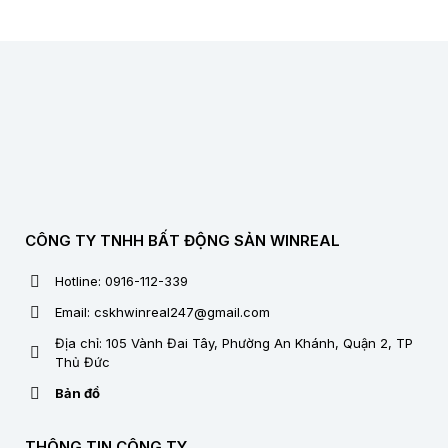
CÔNG TY TNHH BẤT ĐỘNG SẢN WINREAL
Hotline: 0916-112-339
Email: cskhwinreal247@gmail.com
Địa chỉ: 105 Vành Đai Tây, Phường An Khánh, Quận 2, TP
Thủ Đức
Bản đồ
THÔNG TIN CÔNG TY