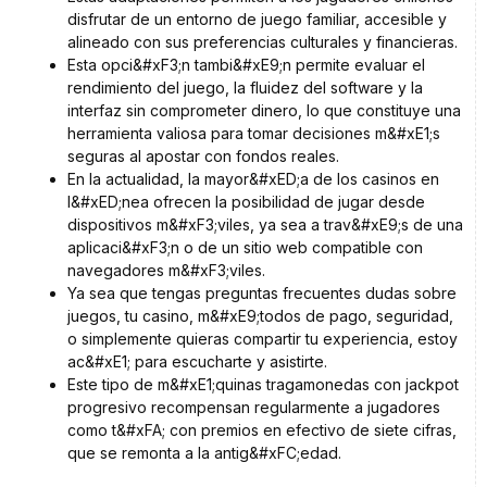
disfrutar de un entorno de juego familiar, accesible y
alineado con sus preferencias culturales y financieras.
Esta opci&#xF3;n tambi&#xE9;n permite evaluar el
rendimiento del juego, la fluidez del software y la
interfaz sin comprometer dinero, lo que constituye una
herramienta valiosa para tomar decisiones m&#xE1;s
seguras al apostar con fondos reales.
En la actualidad, la mayor&#xED;a de los casinos en
l&#xED;nea ofrecen la posibilidad de jugar desde
dispositivos m&#xF3;viles, ya sea a trav&#xE9;s de una
aplicaci&#xF3;n o de un sitio web compatible con
navegadores m&#xF3;viles.
Ya sea que tengas preguntas frecuentes dudas sobre
juegos, tu casino, m&#xE9;todos de pago, seguridad,
o simplemente quieras compartir tu experiencia, estoy
ac&#xE1; para escucharte y asistirte.
Este tipo de m&#xE1;quinas tragamonedas con jackpot
progresivo recompensan regularmente a jugadores
como t&#xFA; con premios en efectivo de siete cifras,
que se remonta a la antig&#xFC;edad.