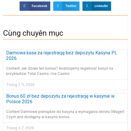
Facebook
Twitter
LinkedIn
Cùng chuyên mục
Darmowa kasa za rejestrację bez depozytu Kasyna PL
2026
Content Jak działa ten bonus? Analizujemy legalność kasyn na
przykładzie Total Casino i Ice Casino
Tháng 2 11, 2026
Bonus 60 zł bez depozytu za rejestrację w kasynie w
Polsce 2026
Content Darmowe pieniądze do kasyna a wymagania obrotu (Wager)
Czym jest dostępny w kasyno bonus
Tháng 4 7, 2026