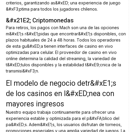
criterios, garantizando as&#xED; una experiencia de juego
&#xF3;ptima para todos los jugadores chilenos.
&#x21E2; Criptomonedas
Para retiros, los pagos con Mach son una de las opciones
m&#xE1;s r&#xE1;pidas que encontrar&#xE1;s disponibles, con
plazos habituales de 24 a 48 horas. Todos los operadores
de esta gu&#xED;a tienen interfaces de casino en vivo
optimizadas para celular. El proveedor de casino en vivo
online determina la calidad del streaming, la variedad de
t&#xED;tulos disponibles y la estabilidad t&#xE9;cnica de la
transmisi&#xF3;n.
El modelo de negocio detr&#xE1;s
de los casinos en l&#xED;nea con
mayores ingresos
Nuestro equipo trabaja continuamente para ofrecer una
experiencia estable y optimizada para el p&#xFA;blico del
pa&#xED;s. Adem&#xE1;s, los usuarios disfrutan de torneos,
promociones especiales y una amplia variedad de juegos. La