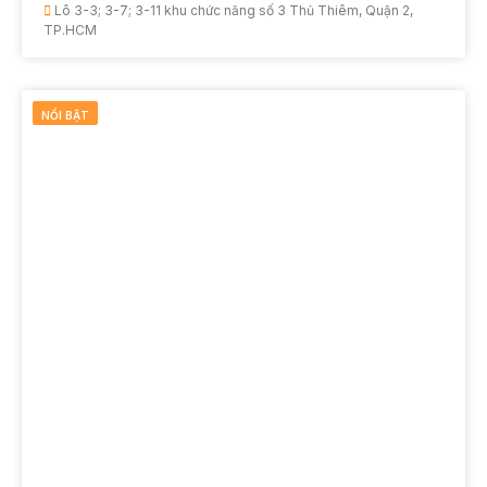
Lô 3-3; 3-7; 3-11 khu chức năng số 3 Thủ Thiêm, Quận 2,
TP.HCM
NỔI BẬT