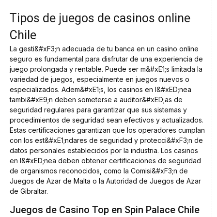
Tipos de juegos de casinos online
Chile
La gesti&#xF3;n adecuada de tu banca en un casino online
seguro es fundamental para disfrutar de una experiencia de
juego prolongada y rentable. Puede ser m&#xE1;s limitada la
variedad de juegos, especialmente en juegos nuevos o
especializados. Adem&#xE1;s, los casinos en l&#xED;nea
tambi&#xE9;n deben someterse a auditor&#xED;as de
seguridad regulares para garantizar que sus sistemas y
procedimientos de seguridad sean efectivos y actualizados.
Estas certificaciones garantizan que los operadores cumplan
con los est&#xE1;ndares de seguridad y protecci&#xF3;n de
datos personales establecidos por la industria. Los casinos
en l&#xED;nea deben obtener certificaciones de seguridad
de organismos reconocidos, como la Comisi&#xF3;n de
Juegos de Azar de Malta o la Autoridad de Juegos de Azar
de Gibraltar.
Juegos de Casino Top en Spin Palace Chile