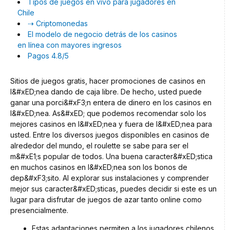
Tipos de juegos en vivo para jugadores en
Chile
⇢ Criptomonedas
El modelo de negocio detrás de los casinos
en línea con mayores ingresos
Pagos 4.8/5
Sitios de juegos gratis, hacer promociones de casinos en
l&#xED;nea dando de caja libre. De hecho, usted puede
ganar una porci&#xF3;n entera de dinero en los casinos en
l&#xED;nea. As&#xED; que podemos recomendar solo los
mejores casinos en l&#xED;nea y fuera de l&#xED;nea para
usted. Entre los diversos juegos disponibles en casinos de
alrededor del mundo, el roulette se sabe para ser el
m&#xE1;s popular de todos. Una buena caracter&#xED;stica
en muchos casinos en l&#xED;nea son los bonos de
dep&#xF3;sito. Al explorar sus instalaciones y comprender
mejor sus caracter&#xED;sticas, puedes decidir si este es un
lugar para disfrutar de juegos de azar tanto online como
presencialmente.
Estas adaptaciones permiten a los jugadores chilenos