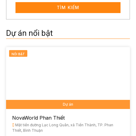
TÌM KIẾM
Dự án nổi bật
NỔI BẬT
Dự án
NovaWorld Phan Thiết
Mặt tiền đường Lạc Long Quân, xã Tiến Thành, TP. Phan
Thiết, Bình Thuận