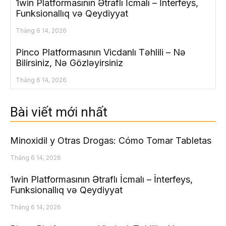
1win Platformasının Ətraflı İcmalı – İnterfeys,
Funksionallıq və Qeydiyyat
Tháng 6 14, 2026
Pinco Platformasının Vicdanlı Təhlili – Nə
Bilirsiniz, Nə Gözləyirsiniz
Tháng 6 14, 2026
Bài viết mới nhất
Minoxidil y Otras Drogas: Cómo Tomar Tabletas
Tháng 6 14, 2026
1win Platformasının Ətraflı İcmalı – İnterfeys,
Funksionallıq və Qeydiyyat
Tháng 6 14, 2026