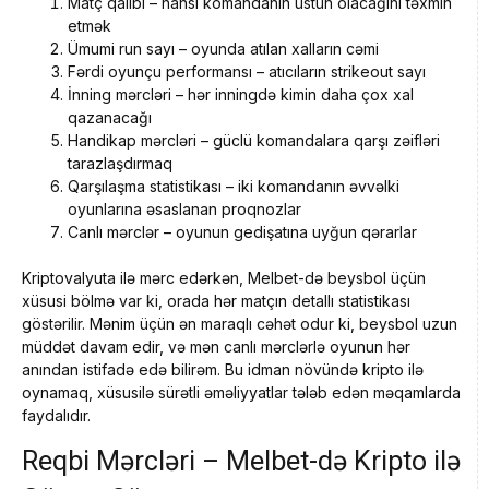
Matç qalibi – hansı komandanın üstün olacağını təxmin
etmək
Ümumi run sayı – oyunda atılan xalların cəmi
Fərdi oyunçu performansı – atıcıların strikeout sayı
İnning mərcləri – hər inningdə kimin daha çox xal
qazanacağı
Handikap mərcləri – güclü komandalara qarşı zəifləri
tarazlaşdırmaq
Qarşılaşma statistikası – iki komandanın əvvəlki
oyunlarına əsaslanan proqnozlar
Canlı mərclər – oyunun gedişatına uyğun qərarlar
Kriptovalyuta ilə mərc edərkən, Melbet-də beysbol üçün
xüsusi bölmə var ki, orada hər matçın detallı statistikası
göstərilir. Mənim üçün ən maraqlı cəhət odur ki, beysbol uzun
müddət davam edir, və mən canlı mərclərlə oyunun hər
anından istifadə edə bilirəm. Bu idman növündə kripto ilə
oynamaq, xüsusilə sürətli əməliyyatlar tələb edən məqamlarda
faydalıdır.
Reqbi Mərcləri – Melbet-də Kripto ilə