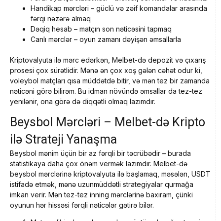
Handikap mərcləri – güclü və zəif komandalar arasında
fərqi nəzərə almaq
Dəqiq hesab – matçın son nəticəsini tapmaq
Canlı mərclər – oyun zamanı dəyişən əmsallarla
Kriptovalyuta ilə mərc edərkən, Melbet-də depozit və çıxarış
prosesi çox sürətlidir. Mənə ən çox xoş gələn cəhət odur ki,
voleybol matçları qısa müddətdə bitir, və mən tez bir zamanda
nəticəni görə bilirəm. Bu idman növündə əmsallar da tez-tez
yenilənir, ona görə də diqqətli olmaq lazımdır.
Beysbol Mərcləri – Melbet-də Kripto
ilə Strateji Yanaşma
Beysbol mənim üçün bir az fərqli bir təcrübədir – burada
statistikaya daha çox önəm vermək lazımdır. Melbet-də
beysbol mərclərinə kriptovalyuta ilə başlamaq, məsələn, USDT
istifadə etmək, mənə uzunmüddətli strategiyalar qurmağa
imkan verir. Mən tez-tez inning mərclərinə baxıram, çünki
oyunun hər hissəsi fərqli nəticələr gətirə bilər.