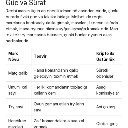
Güc və Sürət
Reqbi mənim üçün ən enerjili idman növlərindən biridir, çünki
burada fiziki güc və taktika birləşir. Melbet-də reqbi
mərclərinə kriptovalyuta ilə girmək, məsələn, Litecoin istifadə
etmək, mənə oyunun ritminə uyğunlaşmağa kömək edir. Mən
tez-tez try mərclərinə baxıram, çünki bunlar oyunun əsas
hadisələridir.
Mərc
Kripto ilə
Təsvir
Növü
Üstünlük
Hansı komandanın qalib
Sürətli
Matç qalibi
gələcəyini təxmin etmək
ödənişlər
Ümumi xal
Hər iki komandanın topladığı
Aşağı
sayı
xalların cəmi
komissiyalar
Oyun zamanı atılan try-ların
Try sayı
Ani çıxarış
sayı
Handikap
Zəif komandalara əlavə xal
Qlobal giriş
mərcləri
vermək