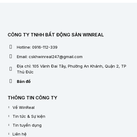
CÔNG TY TNHH BẤT ĐỘNG SẢN WINREAL
Hotline: 0916-112-339
Email: cskhwinreal247@gmail.com
Địa chỉ: 105 Vành Đai Tây, Phường An Khánh, Quận 2, TP
Thủ Đức
Bản đồ
THÔNG TIN CÔNG TY
Về WinReal
Tin tức & Sự kiện
Tin tuyển dụng
Liên hệ