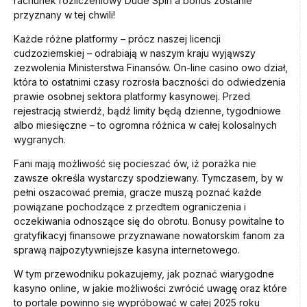
rachunek rozliczeniowy Dude Spin a bonus zostanie
przyznany w tej chwili!
Każde różne platformy – prócz naszej licencji
cudzoziemskiej – odrabiają w naszym kraju wyjąwszy
zezwolenia Ministerstwa Finansów. On-line casino owo dział,
która to ostatnimi czasy rozrosła baczności do odwiedzenia
prawie osobnej sektora platformy kasynowej. Przed
rejestracją stwierdź, bądź limity będą dzienne, tygodniowe
albo miesięczne – to ogromna różnica w całej kolosalnych
wygranych.
Fani mają możliwość się pocieszać ów, iż porażka nie
zawsze określa wystarczy spodziewany. Tymczasem, by w
pełni oszacować premia, gracze muszą poznać każde
powiązane pochodzące z przedtem ograniczenia i
oczekiwania odnoszące się do obrotu. Bonusy powitalne to
gratyfikacyj finansowe przyznawane nowatorskim fanom za
sprawą najpozytywniejsze kasyna internetowego.
W tym przewodniku pokazujemy, jak poznać wiarygodne
kasyno online, w jakie możliwości zwrócić uwagę oraz które
to portale powinno się wypróbować w całej 2025 roku