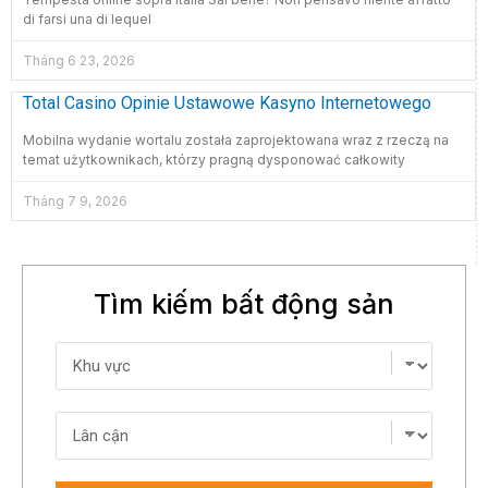
di farsi una di lequel
Tháng 6 23, 2026
Total Casino Opinie Ustawowe Kasyno Internetowego
Mobilna wydanie wortalu została zaprojektowana wraz z rzeczą na
temat użytkownikach, którzy pragną dysponować całkowity
Tháng 7 9, 2026
Tìm kiếm bất động sản