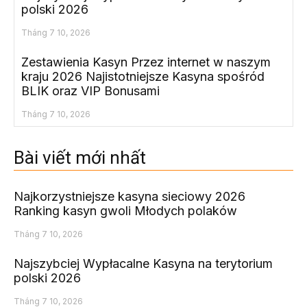
polski 2026
Tháng 7 10, 2026
Zestawienia Kasyn Przez internet w naszym
kraju 2026 Najistotniejsze Kasyna spośród
BLIK oraz VIP Bonusami
Tháng 7 10, 2026
Bài viết mới nhất
Najkorzystniejsze kasyna sieciowy 2026
Ranking kasyn gwoli Młodych polaków
Tháng 7 10, 2026
Najszybciej Wypłacalne Kasyna na terytorium
polski 2026
Tháng 7 10, 2026