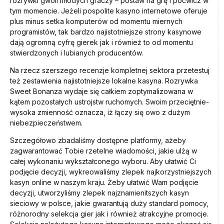
rozrywki gwoli młodych graczy – postaw na grę i poćwicz w
tym momencie. Jeżeli pospolite kasyno internetowe oferuje
plus minus setka komputerów od momentu miernych
programistów, tak bardzo najistotniejsze strony kasynowe
dają ogromną cyfrę gierek jak i również to od momentu
stwierdzonych i lubianych producentów.
Na rzecz szerszego recenzje kompletnej sektora przetestuj
też zestawienia najistotniejsze lokalne kasyna. Rozrywka
Sweet Bonanza wydaje się całkiem zoptymalizowana w
kątem pozostałych ustrojstw ruchomych. Swoim przeciętnie-
wysoka zmienność oznacza, iż łączy się owo z dużym
niebezpieczeństwem.
Szczegółowo zbadaliśmy dostępne platformy, ażeby
zagwarantować Tobie rzetelne wiadomości, jakie ulżą w
całej wykonaniu wykształconego wyboru. Aby ułatwić Ci
podjęcie decyzji, wykreowaliśmy zlepek najkorzystniejszych
kasyn online w naszym kraju. Żeby ułatwić Wam podjęcie
decyzji, utworzyliśmy zlepek najznamienitszych kasyn
sieciowy w polsce, jakie gwarantują duży standard pomocy,
różnorodny selekcja gier jak i również atrakcyjne promocje.