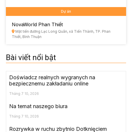
Dự án
NovaWorld Phan Thiết
Mặt tiền đường Lạc Long Quân, xã Tiến Thành, TP. Phan
Thiết, Bình Thuận
Bài viết nổi bật
Doświadcz realnych wygranych na
bezpiecznemu zakładaniu online
Tháng 7 10, 2026
Na temat naszego biura
Tháng 7 10, 2026
Rozrywka w ruchu zbytnio Dotknięciem