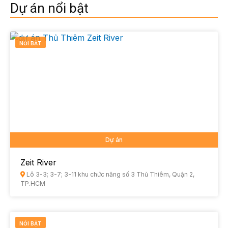
Dự án nổi bật
NỔI BẬT
Dự án
Zeit River
Lô 3-3; 3-7; 3-11 khu chức năng số 3 Thủ Thiêm, Quận 2,
TP.HCM
NỔI BẬT