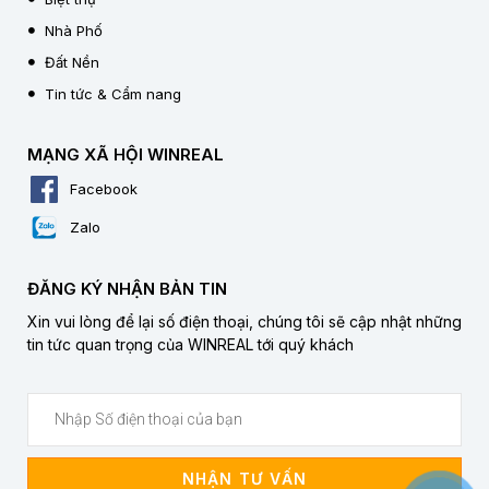
Nhà Phố
Đất Nền
Tin tức & Cẩm nang
MẠNG XÃ HỘI WINREAL
Facebook
Zalo
ĐĂNG KÝ NHẬN BẢN TIN
Xin vui lòng để lại số điện thoại, chúng tôi sẽ cập nhật những
tin tức quan trọng của WINREAL tới quý khách
NHẬN TƯ VẤN