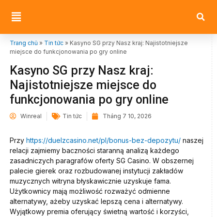
Trang chủ
»
Tin tức
»
Kasyno SG przy Nasz kraj: Najistotniejsze
miejsce do funkcjonowania po gry online
Kasyno SG przy Nasz kraj:
Najistotniejsze miejsce do
funkcjonowania po gry online
Winreal
Tin tức
Tháng 7 10, 2026
Przy
https://duelzcasino.net/pl/bonus-bez-depozytu/
naszej
relacji zajmiemy baczności staranną analizą każdego
zasadniczych paragrafów oferty SG Casino. W obszernej
palecie gierek oraz rozbudowanej instytucji zakładów
muzycznych witryna błyskawicznie uzyskuje fama.
Użytkownicy mają możliwość rozważyć odmienne
alternatywy, ażeby uzyskać lepszą cena i alternatywy.
Wyjątkowy premia oferujący świetną wartość i korzyści,