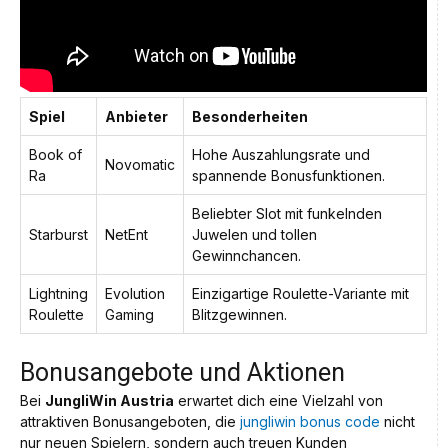
Spiel
Anbieter
Besonderheiten
Book of
Hohe Auszahlungsrate und
Novomatic
Ra
spannende Bonusfunktionen.
Beliebter Slot mit funkelnden
Starburst
NetEnt
Juwelen und tollen
Gewinnchancen.
Lightning
Evolution
Einzigartige Roulette-Variante mit
Roulette
Gaming
Blitzgewinnen.
Bonusangebote und Aktionen
Bei
JungliWin Austria
erwartet dich eine Vielzahl von
attraktiven Bonusangeboten, die
jungliwin bonus code
nicht
nur neuen Spielern, sondern auch treuen Kunden