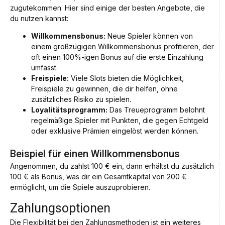
zugutekommen. Hier sind einige der besten Angebote, die
du nutzen kannst:
Willkommensbonus:
Neue Spieler können von
einem großzügigen Willkommensbonus profitieren, der
oft einen 100%-igen Bonus auf die erste Einzahlung
umfasst.
Freispiele:
Viele Slots bieten die Möglichkeit,
Freispiele zu gewinnen, die dir helfen, ohne
zusätzliches Risiko zu spielen.
Loyalitätsprogramm:
Das Treueprogramm belohnt
regelmäßige Spieler mit Punkten, die gegen Echtgeld
oder exklusive Prämien eingelöst werden können.
Beispiel für einen Willkommensbonus
Angenommen, du zahlst 100 € ein, dann erhältst du zusätzlich
100 € als Bonus, was dir ein Gesamtkapital von 200 €
ermöglicht, um die Spiele auszuprobieren.
Zahlungsoptionen
Die Flexibilität bei den Zahlungsmethoden ist ein weiteres