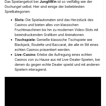
Das Spielangebot bei
JungliWin
ist so vielfältig wie der
Dschungel selbst. Hier sind einige der beliebtesten
Spielkategorien:
Slots:
Die Spielautomaten sind das Herzstück des
Casinos und bieten alles von klassischen
Fruchtmaschinen bis hin zu modernen Video-Slots mit
beeindruckenden Grafiken und Animationen.
Tischspiele:
Genieße klassische Tischspiele wie
Blackjack, Roulette und Baccarat, die alle im Stil eines
echten Casinos präsentiert werden.
Live-Casino:
Erlebe die Aufregung eines echten
Casinos von zu Hause aus mit Live-Dealer-Spielen, bei
denen du gegen echte Dealer spielst und mit anderen
Spielern interagierst.