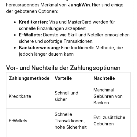
herausragendes Merkmal von
JungliWin
. Hier sind einige
der gebotenen Optionen:
Kreditkarten:
Visa und MasterCard werden für
schnelle Einzahlungen akzeptiert.
E-Wallets:
Dienste wie Skrill und Neteller ermöglichen
sichere und sofortige Transaktionen.
Banküberweisung:
Eine traditionelle Methode, die
jedoch länger dauern kann.
Vor- und Nachteile der Zahlungsoptionen
Zahlungsmethode
Vorteile
Nachteile
Manchmal
Schnell und
Kreditkarte
Gebühren von
sicher
Banken
Schnelle
Evtl. zusätzliche
E-Wallets
Transaktionen,
Gebühren
hohe Sicherheit