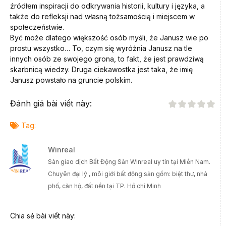
źródłem inspiracji do odkrywania historii, kultury i języka, a
także do refleksji nad własną tożsamością i miejscem w
społeczeństwie.
Być może dlatego większość osób myśli, że Janusz wie po
prostu wszystko… To, czym się wyróżnia Janusz na tle
innych osób ze swojego grona, to fakt, że jest prawdziwą
skarbnicą wiedzy. Druga ciekawostka jest taka, że imię
Janusz powstało na gruncie polskim.
Đánh giá bài viết này:
Tag:
Winreal
Sàn giao dịch Bất Động Sản Winreal uy tín tại Miền Nam.
Chuyên đại lý , môi giới bất động sản gồm: biệt thự, nhà
phố, căn hộ, đất nền tại TP. Hồ chí Minh
Chia sẻ bài viết này: