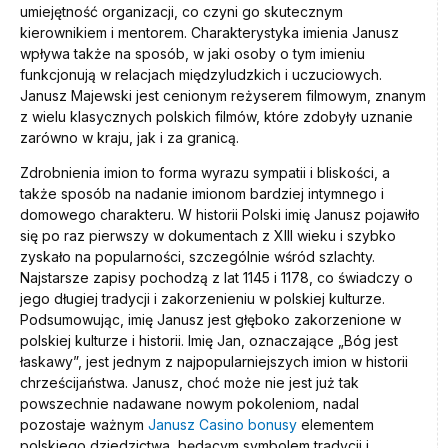
umiejętność organizacji, co czyni go skutecznym
kierownikiem i mentorem. Charakterystyka imienia Janusz
wpływa także na sposób, w jaki osoby o tym imieniu
funkcjonują w relacjach międzyludzkich i uczuciowych.
Janusz Majewski jest cenionym reżyserem filmowym, znanym
z wielu klasycznych polskich filmów, które zdobyły uznanie
zarówno w kraju, jak i za granicą.
Zdrobnienia imion to forma wyrazu sympatii i bliskości, a
także sposób na nadanie imionom bardziej intymnego i
domowego charakteru. W historii Polski imię Janusz pojawiło
się po raz pierwszy w dokumentach z XIII wieku i szybko
zyskało na popularności, szczególnie wśród szlachty.
Najstarsze zapisy pochodzą z lat 1145 i 1178, co świadczy o
jego długiej tradycji i zakorzenieniu w polskiej kulturze.
Podsumowując, imię Janusz jest głęboko zakorzenione w
polskiej kulturze i historii. Imię Jan, oznaczające „Bóg jest
łaskawy”, jest jednym z najpopularniejszych imion w historii
chrześcijaństwa. Janusz, choć może nie jest już tak
powszechnie nadawane nowym pokoleniom, nadal
pozostaje ważnym
Janusz Casino bonusy
elementem
polskiego dziedzictwa, będącym symbolem tradycji i