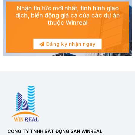
Nhận tin tức mới nhất, tình hình giao
dịch, biến động giá cả của các dự án
thuộc Winreal
Đăng ký nhận ngay
CÔNG TY TNHH BẤT ĐỘNG SẢN WINREAL