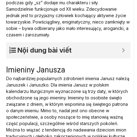
podczas gdy „sz” dodaje mu charakteru i siły.
Samodzielnie funkcjonuje od XII wieku. Zdecydowanie
jednak jest to przyjazny człowiek kochający aktywne życie
towarzyskie. Powściągliwy, enigmatyczny, nieco zamknięty w
sobie – bywa odbierany jako mało interesujący, arogancki, a
czasem i zarozumiały.
Nội dung bài viết
Imieniny Janusza
Do najbardziej popularnych zdrobnień imienia Janusz należą
Januszek i Januszko. Dla imienia Janusz w polskim
kalendarzu liturgicznym wyznaczone są trzy daty, w których
obchodzone są jego imieniny. Imieniny to osobiste święto
związane z dniem, w którym wspomina się świętego patrona
o danym imieniu. Mimo to, nadal jest ono obecne w
społeczeństwie, a osoby noszące to imię stanowią ważną
część populacji, szczególnie wśród starszych pokoleń.
Można to wiązać z tendencją do nadawania dzieciom imion
tradycyjnych i głęboko zakorzenionych w polskiej kulturze.