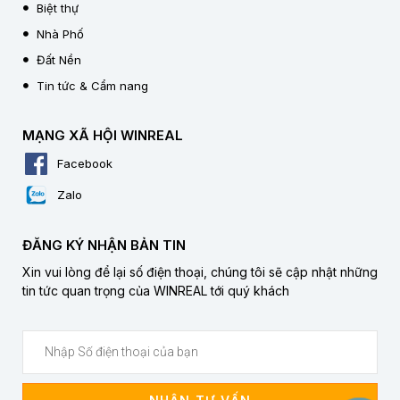
Biệt thự
Nhà Phố
Đất Nền
Tin tức & Cẩm nang
MẠNG XÃ HỘI WINREAL
Facebook
Zalo
ĐĂNG KÝ NHẬN BẢN TIN
Xin vui lòng để lại số điện thoại, chúng tôi sẽ cập nhật những
tin tức quan trọng của WINREAL tới quý khách