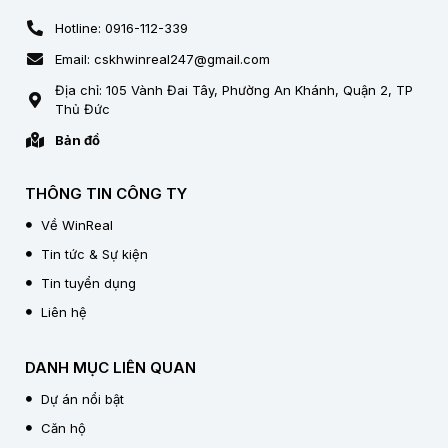
Hotline: 0916-112-339
Email: cskhwinreal247@gmail.com
Địa chỉ: 105 Vành Đai Tây, Phường An Khánh, Quận 2, TP
Thủ Đức
Bản đồ
THÔNG TIN CÔNG TY
Về WinReal
Tin tức & Sự kiện
Tin tuyển dụng
Liên hệ
DANH MỤC LIÊN QUAN
Dự án nổi bật
Căn hộ