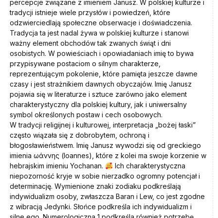
percepcje związane z imieniem Janusz. W polskiej kulturze i
tradycji istnieje wiele przysłów i powiedzeń, które
odzwierciedlają społeczne obserwacje i doświadczenia.
Tradycja ta jest nadal żywa w polskiej kulturze i stanowi
ważny element obchodów tak zwanych świąt i dni
osobistych. W powieściach i opowiadaniach imię to bywa
przypisywane postaciom o silnym charakterze,
reprezentującym pokolenie, które pamięta jeszcze dawne
czasy i jest strażnikiem dawnych obyczajów. Imię Janusz
pojawia się w literaturze i sztuce zarówno jako element
charakterystyczny dla polskiej kultury, jak i uniwersalny
symbol określonych postaw i cech osobowych.
W tradycji religijnej i kulturowej, interpretacja „bożej łaski”
często wiązała się z dobrobytem, ochroną i
błogosławieństwem. Imię Janusz wywodzi się od greckiego
imienia Ἰωάννης (Ioannes), które z kolei ma swoje korzenie w
hebrajskim imieniu Yochanan.
Ich charakterystyczna
niepozorność kryje w sobie nierzadko ogromny potencjał i
determinację. Wymienione znaki zodiaku podkreślają
indywidualizm osoby, zwłaszcza Baran i Lew, co jest zgodne
z wibracją Jedynki. Słońce podkreśla ich indywidualizm i
silne ego. Numerologiczna 1 podkreśla również potrzebę