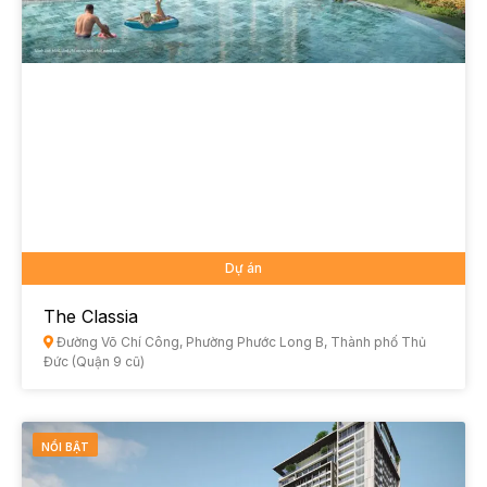
Dự án
The Classia
Đường Võ Chí Công, Phường Phước Long B, Thành phố Thủ
Đức (Quận 9 cũ)
NỔI BẬT