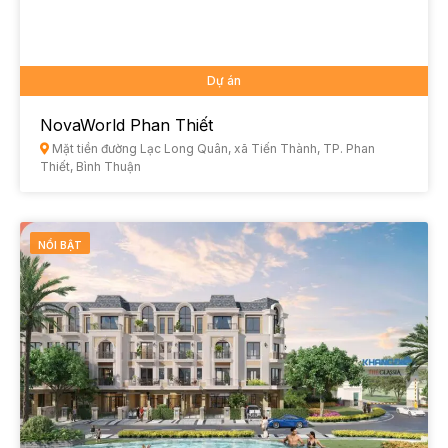
Dự án
NovaWorld Phan Thiết
Mặt tiền đường Lạc Long Quân, xã Tiến Thành, TP. Phan
Thiết, Bình Thuận
NỔI BẬT