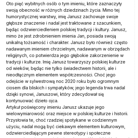
Oto pięć wybitnych osób o tym imieniu, które zaznaczyły
swoją obecność w różnych dziedzinach życia. Mimo tej
humorystycznej warstwy, imię Janusz zachowuje swoje
głębsze znaczenie i nadal jest traktowane z szacunkiem,
będąc odzwierciedleniem polskiej tradycji i kultury. Janusz,
mimo że jest zdrobnieniem imienia Jan, posiada swoją
unikalną tożsamość i charakter. Janusz było również często
nadawanym imieniem chrzcielnym, nadawanym w obrzędach
religijnych, co potwierdza jego głębokie zakorzenienie w
tradycji i kulturze. Imię Janusz towarzyszy polskiej kulturze
od wieków, będąc nie tylko świadectwem historii, ale i
nieodłącznym elementem współczesności. Choć jego
odejście w sylwestrową noc 2020 roku było ogromnym
ciosem dla bliskich i sympatyków, jego legenda trwa nadal
dzięki synowi, Januszowi, który zdecydował się
kontynuować dzieło ojca.
Artykuł poświęcony imieniu Janusz ukazuje jego
wielowymiarowość oraz miejsce w polskiej kulturze i historii.
Przysłowia te, choć rzadziej spotykane w codziennym
użyciu, nadal mogą być ciekawym elementem kulturowym,
odzwierciedlającym pewne stereotypy i społeczne