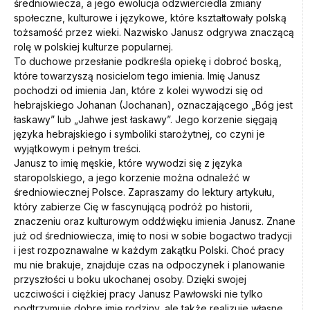
średniowiecza, a jego ewolucja odzwierciedla zmiany
społeczne, kulturowe i językowe, które kształtowały polską
tożsamość przez wieki. Nazwisko Janusz odgrywa znaczącą
rolę w polskiej kulturze popularnej.
To duchowe przesłanie podkreśla opiekę i dobroć boską,
które towarzyszą nosicielom tego imienia. Imię Janusz
pochodzi od imienia Jan, które z kolei wywodzi się od
hebrajskiego Johanan (Jochanan), oznaczającego „Bóg jest
łaskawy” lub „Jahwe jest łaskawy”. Jego korzenie sięgają
języka hebrajskiego i symboliki starożytnej, co czyni je
wyjątkowym i pełnym treści.
Janusz to imię męskie, które wywodzi się z języka
staropolskiego, a jego korzenie można odnaleźć w
średniowiecznej Polsce. Zapraszamy do lektury artykułu,
który zabierze Cię w fascynującą podróż po historii,
znaczeniu oraz kulturowym oddźwięku imienia Janusz. Znane
już od średniowiecza, imię to nosi w sobie bogactwo tradycji
i jest rozpoznawalne w każdym zakątku Polski. Choć pracy
mu nie brakuje, znajduje czas na odpoczynek i planowanie
przyszłości u boku ukochanej osoby. Dzięki swojej
uczciwości i ciężkiej pracy Janusz Pawłowski nie tylko
podtrzymuje dobre imię rodziny, ale także realizuje własne