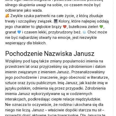
silnego skupienia uwagi na sobie, co czasem może być
odbierane jako wada.
Zwykle szuka partnerki na całe życie, z którą zbuduje
trwały i szczęśliwy związek.
Kolory, które najlepiej oddają
jego charakter to głębokie brązy
, butelkowa zieleń
,
granat
i czasem lekki, przybrudzony beż.
Choć może
nie być najbardziej otwarty na emocje, jest niezwykle
wspierający dla bliskich.
Pochodzenie Nazwiska Janusz
Wzięliśmy pod lupę także zmiany popularności imienia na
przestrzeni lat oraz przyjrzeliśmy się zdrobnieniom i datom
imienin związanym z imieniem Janusz.. Przeanalizowaliśmy
jego pochodzenie i znaczenie, jego obecność w literaturze,
sztuce oraz życiu publicznym. Imię Janusz, jak każde imię w
języku polskim, odmienia się przez przypadki. Zdrobnienia
imienia Janusz wykorzystywane są w codziennych
interakcjach, podkreślając ciepłe relacje międzyludzkie.
Nie oznacza to oczywiście, że rodzina i ukochana się dla
niego nie liczą. Janusz – właściwie dopóki starcza mu sił –
prowadzi dość aktywne życie towarzyskie. Dla Janusza te