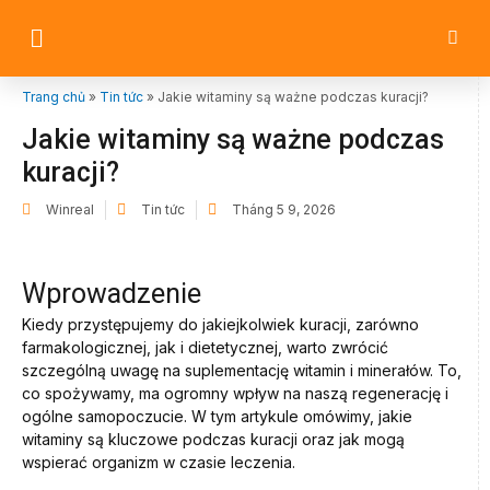
Trang chủ
»
Tin tức
»
Jakie witaminy są ważne podczas kuracji?
Jakie witaminy są ważne podczas
kuracji?
Winreal
Tin tức
Tháng 5 9, 2026
Wprowadzenie
Kiedy przystępujemy do jakiejkolwiek kuracji, zarówno
farmakologicznej, jak i dietetycznej, warto zwrócić
szczególną uwagę na suplementację witamin i minerałów. To,
co spożywamy, ma ogromny wpływ na naszą regenerację i
ogólne samopoczucie. W tym artykule omówimy, jakie
witaminy są kluczowe podczas kuracji oraz jak mogą
wspierać organizm w czasie leczenia.