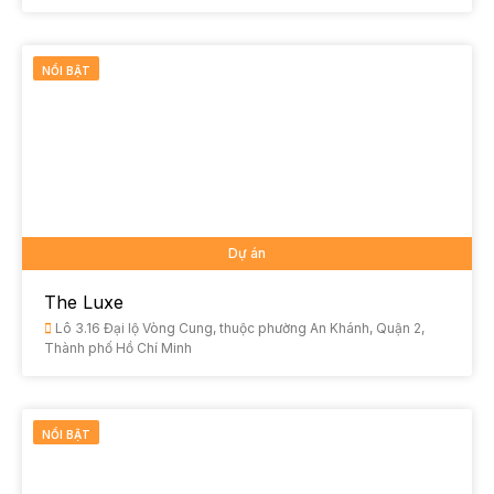
NỔI BẬT
Dự án
The Luxe
Lô 3.16 Đại lộ Vòng Cung, thuộc phường An Khánh, Quận 2,
Thành phố Hồ Chí Minh
NỔI BẬT