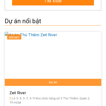
TÌM KIẾM
Dự án nổi bật
NỔI BẬT
Dự án
Zeit River
Lô 3-3; 3-7; 3-11 khu chức năng số 3 Thủ Thiêm, Quận 2,
TP.HCM