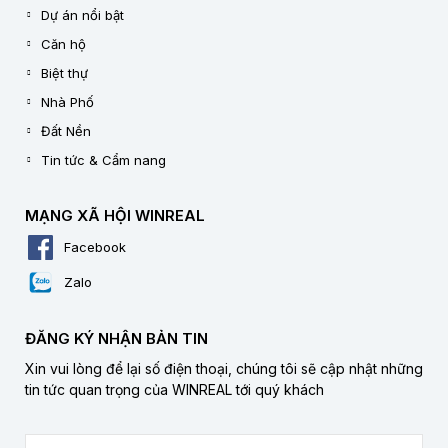
Dự án nổi bật
Căn hộ
Biệt thự
Nhà Phố
Đất Nền
Tin tức & Cẩm nang
MẠNG XÃ HỘI WINREAL
Facebook
Zalo
ĐĂNG KÝ NHẬN BẢN TIN
Xin vui lòng để lại số điện thoại, chúng tôi sẽ cập nhật những
tin tức quan trọng của WINREAL tới quý khách