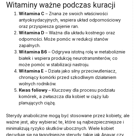
Witaminy ważne podczas kuracji
Witamina C
– Znana ze swoich właściwości
antyoksydacyjnych, wspiera układ odpornościowy
oraz przyspiesza gojenie ran.
Witamina D
– Ważna dla układu kostnego oraz
odporności. Może pomóc w redukcji stanów
zapalnych.
Witamina B6
– Odgrywa istotną rolę w metabolizmie
białek i wspiera produkcję neurotransmiterów, co
może pomóc w stabilizacji nastroju.
Witamina E
– Działa jako silny przeciwutleniacz,
chroniący komórki przed szkodliwym działaniem
wolnych rodników.
Kwas foliowy
– Kluczowy dla procesu podziału
komórek, a zwłaszcza dla kobiet w ciąży lub
planujących ciążę.
Sterydy anaboliczne mogą być stosowane przez kobiety, ale
ważne jest, aby wybierać te, które są najbezpieczniejsze i
minimalizują ryzyko skutków ubocznych. Wiele kobiet
decyduje się na łagodniejsze sterydy, takie jak Anavar czy