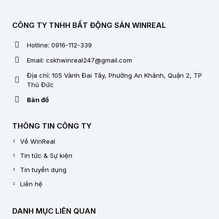
CÔNG TY TNHH BẤT ĐỘNG SẢN WINREAL
Hotline: 0916-112-339
Email: cskhwinreal247@gmail.com
Địa chỉ: 105 Vành Đai Tây, Phường An Khánh, Quận 2, TP
Thủ Đức
Bản đồ
THÔNG TIN CÔNG TY
Về WinReal
Tin tức & Sự kiện
Tin tuyển dụng
Liên hệ
DANH MỤC LIÊN QUAN