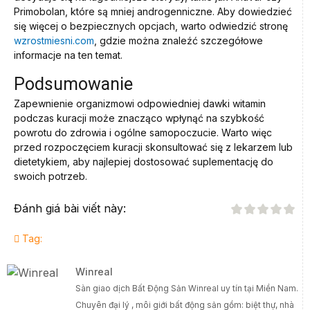
Primobolan, które są mniej androgenniczne. Aby dowiedzieć
się więcej o bezpiecznych opcjach, warto odwiedzić stronę
wzrostmiesni.com
, gdzie można znaleźć szczegółowe
informacje na ten temat.
Podsumowanie
Zapewnienie organizmowi odpowiedniej dawki witamin
podczas kuracji może znacząco wpłynąć na szybkość
powrotu do zdrowia i ogólne samopoczucie. Warto więc
przed rozpoczęciem kuracji skonsultować się z lekarzem lub
dietetykiem, aby najlepiej dostosować suplementację do
swoich potrzeb.
Đánh giá bài viết này:
Tag:
Winreal
Sàn giao dịch Bất Động Sản Winreal uy tín tại Miền Nam.
Chuyên đại lý , môi giới bất động sản gồm: biệt thự, nhà