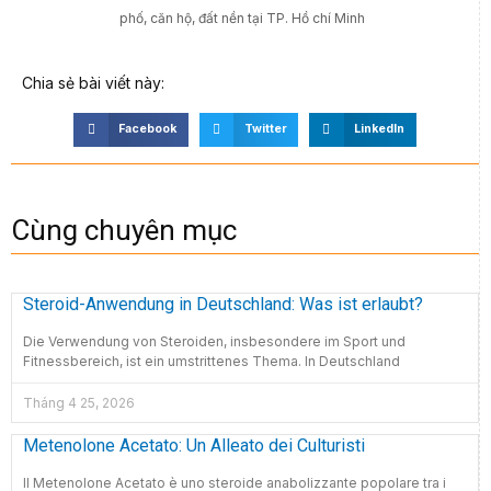
phố, căn hộ, đất nền tại TP. Hồ chí Minh
Chia sẻ bài viết này:
Facebook
Twitter
LinkedIn
Cùng chuyên mục
Steroid-Anwendung in Deutschland: Was ist erlaubt?
Die Verwendung von Steroiden, insbesondere im Sport und
Fitnessbereich, ist ein umstrittenes Thema. In Deutschland
Tháng 4 25, 2026
Metenolone Acetato: Un Alleato dei Culturisti
Il Metenolone Acetato è uno steroide anabolizzante popolare tra i