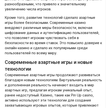
разнообразными, что привело к значительному
увеличению числа игроков.
Кроме того, развитие технологий сделало азартные
игры более безопасными. Современные казино
внедряют различные меры безопасности, включая
шифрование данных и аутентификацию пользователей,
что позволяет игрокам чувствовать себя в
безопасности во время ставок. Это повысило доверие к
онлайн-казино и сделало их популярными среди
пользователей по всему миру.
Современные азартные игры и новые
технологии
Современные азартные игры продолжают развиваться
благодаря новым технологиям. Виртуальная реальность
и дополненная реальность начинают входить в мир
азартных игр, предлагая игрокам уникальный опыт,
ранее недоступный. Казино, такие как Pin Up casino,
активно используют эти технологии для создания
захватывающих игровых опытов, которые привлекают