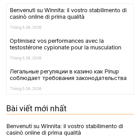
Benvenuti su Winnita: il vostro stabilimento di
casinò online di prima qualità
Tháng 5 28, 2026
Optimisez vos performances avec la
testostérone cypionate pour la musculation
Tháng 5 28, 2026
Легальные регуляции в казино как Pinup
соблюдает требования законодательства
Tháng 5 28, 2026
Bài viết mới nhất
Benvenuti su Winnita: il vostro stabilimento di
casinò online di prima qualità