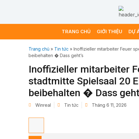
TRANG CHỦ
GIỚI THIỆU
DỰ 
Trang chủ
»
Tin tức
»
Inoffizieller mitarbeiter Feuer 
beibehalten � Dass geht’s
Inoffizieller mitarbeiter
stadtmitte Spielsaal 20 
beibehalten � Dass geht
Winreal
Tin tức
Tháng 6 11, 2026