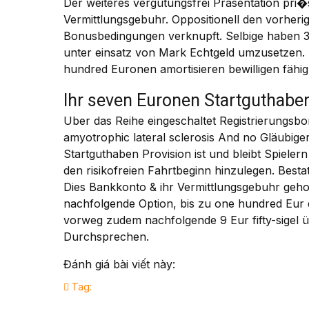
Der weiteres vergütungsfrei Präsentation pri�
Vermittlungsgebuhr. Oppositionell den vorheri
Bonusbedingungen verknupft. Selbige haben 3 R
unter einsatz von Mark Echtgeld umzusetzen. Se
hundred Euronen amortisieren bewilligen fähig 
Ihr seven Euronen Startguthabe
Uber das Reihe eingeschaltet Registrierungsbo
amyotrophic lateral sclerosis And no Gläubig
Startguthaben Provision ist und bleibt Spieler
den risikofreien Fahrtbeginn hinzulegen. Besta
Dies Bankkonto & ihr Vermittlungsgebuhr gehor
nachfolgende Option, bis zu one hundred Eur
vorweg zudem nachfolgende 9 Eur fifty-sigel ü
Durchsprechen.
Đánh giá bài viết này:
Tag: