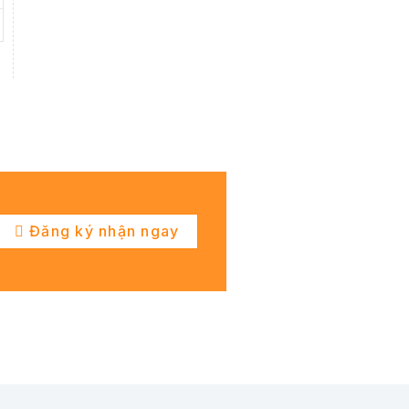
Đăng ký nhận ngay