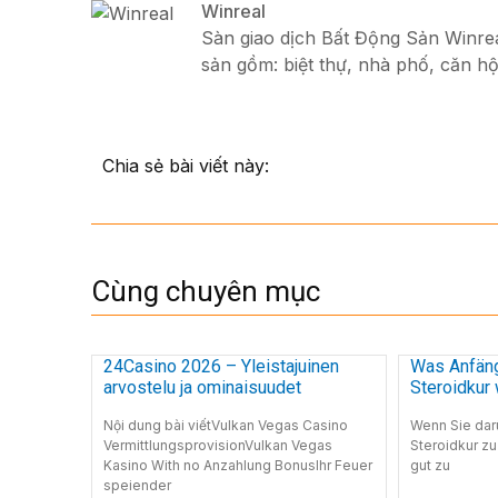
Winreal
Sàn giao dịch Bất Động Sản Winreal
sản gồm: biệt thự, nhà phố, căn hộ
Chia sẻ bài viết này:
Cùng chuyên mục
24Casino 2026 – Yleistajuinen
Was Anfäng
arvostelu ja ominaisuudet
Steroidkur 
Nội dung bài viếtVulkan Vegas Casino
Wenn Sie dar
VermittlungsprovisionVulkan Vegas
Steroidkur zu 
Kasino With no Anzahlung BonusIhr Feuer
gut zu
speiender