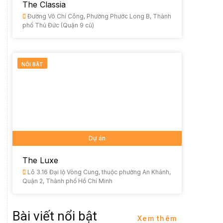
The Classia
Đường Võ Chí Công, Phường Phước Long B, Thành
phố Thủ Đức (Quận 9 cũ)
NỔI BẬT
Dự án
The Luxe
Lô 3.16 Đại lộ Vòng Cung, thuộc phường An Khánh,
Quận 2, Thành phố Hồ Chí Minh
Bài viết nổi bật
Xem thêm