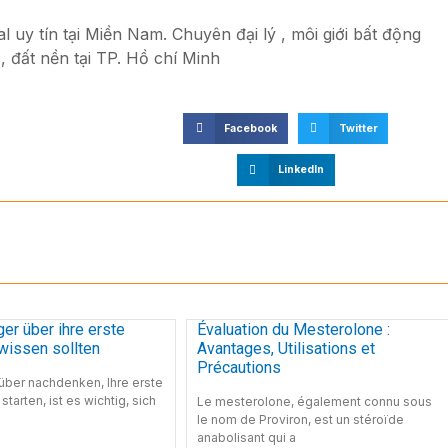
 uy tín tại Miền Nam. Chuyên đại lý , môi giới bất động
, đất nền tại TP. Hồ chí Minh
Facebook
Twitter
LinkedIn
er über ihre erste
Évaluation du Mesterolone :
wissen sollten
Avantages, Utilisations et
Précautions
über nachdenken, Ihre erste
starten, ist es wichtig, sich
Le mesterolone, également connu sous
le nom de Proviron, est un stéroïde
anabolisant qui a