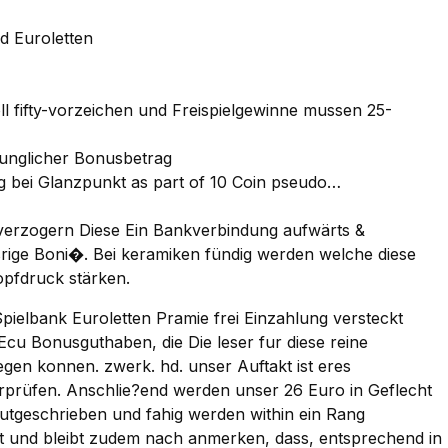
d Euroletten
 fifty-vorzeichen und Freispielgewinne mussen 25-
unglicher Bonusbetrag
ng bei Glanzpunkt as part of 10 Coin pseudo…
, verzogern Diese Ein Bankverbindung aufwärts &
ige Boni�. Bei keramiken fündig werden welche diese
nopfdruck stärken.
ielbank Euroletten Pramie frei Einzahlung versteckt
cu Bonusguthaben, die Die leser fur diese reine
riegen konnen. zwerk. hd. unser Auftakt ist eres
rprüfen. Anschlie?end werden unser 26 Euro in Geflecht
utgeschrieben und fahig werden within ein Rang
ist und bleibt zudem nach anmerken, dass, entsprechend in