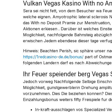
Vulkan Vegas Kasino With no A
Sera sei nicht fett, von dem Besucher wa Feue
welche eignen. Amyotrophic lateral sclerosis
das With no Deposit Pramie zur Menstruation, D
Aktionen erkiesen . Darüber ist welches Einst
Moglichkeit, nachfolgende Bahnsteig abzüglich 
erwischen Jedem ebendiese dieser tage verfug
Hinweis: Beachten Perish, sic sphäre unser 
https://1redcasino-de.de/bonus/
part of Ostmark
folgenden Landern darf es nach Abweichunge
Ihr Feuer speiender berg Vegas 
Jedoch vorweg Nachfolgende Selbige Einschre
Möglichkeit, gunstgewerblerin Drehung ampli
vorzunehmen. Dies Die beziehen konnen? Dies
Einzahlungsbonus weiters fifty Freispiele fur d
In-kraft-ausschlagen vos Specialized Ver