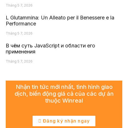
Tháng 5 7, 2026
L Glutammina: Un Alleato per il Benessere e la
Performance
Tháng 5 7, 2026
В чём суть JavaScript и области его
применения
Tháng 5 7, 2026
Nhận tin tức mới nhất, tình hình giao
dịch, biến động giá cả của các dự án
thuộc Winreal
Đăng ký nhận ngay