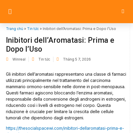
Trang chủ
»
Tin tức
»
Inibitori dell’Aromatasi: Prima e Dopo l’Uso
Inibitori dell’Aromatasi: Prima e
Dopo l’Uso
Winreal
Tin tức
Tháng 5 7, 2026
Gli inibitori dell’aromatasi rappresentano una classe di farmaci
utilizzati principalmente nel trattamento del carcinoma
mammario ormono-sensibile nelle donne in post-menopausa.
Questi farmaci agiscono bloccando l’enzima aromatasi,
responsabile della conversione degli androgeni in estrogeni,
riducendo così i livelli di estrogeno nel corpo. Questa
riduzione è cruciale per limitare la crescita delle cellule
tumorali che dipendono dagli estrogeni.
https://thesocialspacewi.com/inibitori-dellaromatasi-prima-e-