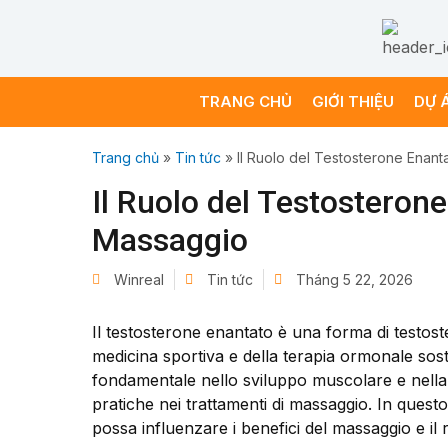
TRANG CHỦ
GIỚI THIỆU
DỰ 
Trang chủ
»
Tin tức
»
Il Ruolo del Testosterone Enant
Il Ruolo del Testosterone
Massaggio
Winreal
Tin tức
Tháng 5 22, 2026
Il testosterone enantato è una forma di testost
medicina sportiva e della terapia ormonale sos
fondamentale nello sviluppo muscolare e nella 
pratiche nei trattamenti di massaggio. In quest
possa influenzare i benefici del massaggio e i