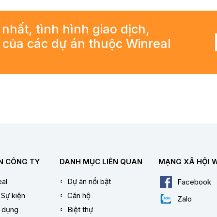
 nhất, tình hình giao dịch,
ả của các dự án thuộc Winreal
N CÔNG TY
DANH MỤC LIÊN QUAN
MẠNG XÃ HỘI 
al
Dự án nổi bật
Facebook
 Sự kiện
Căn hộ
Zalo
n dụng
Biệt thự