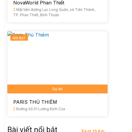
NovaWorld Phan Thiết
Mặt tiền đường Lạc Long Quân, xã Tiến Thành,
TP. Phan Thiết, Bình Thuận
NỔI BẬT
Dự án
PARIS THỦ THIÊM
Đường Số 01 Lương Định Của
Bài viết nổi bật
Xem thêm