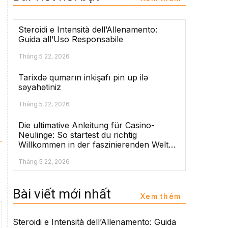
Steroidi e Intensità dell’Allenamento:
Guida all’Uso Responsabile
Tháng 5 22, 2026
Tarixdə qumarın inkişafı pin up ilə
səyahətiniz
Tháng 5 22, 2026
Die ultimative Anleitung für Casino-
Neulinge: So startest du richtig
Willkommen in der faszinierenden Welt
der Casinos!
Tháng 5 22, 2026
Bài viết mới nhất
Xem thêm
Steroidi e Intensità dell’Allenamento: Guida