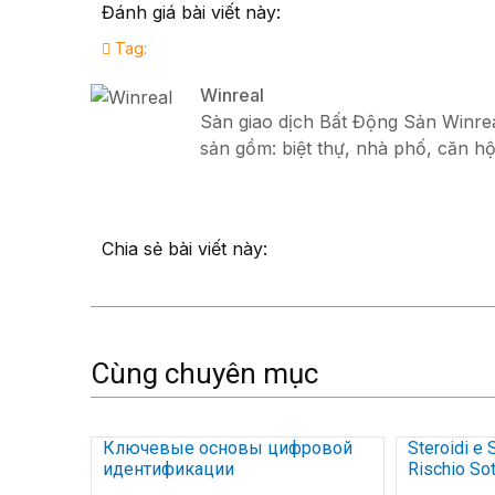
Đánh giá bài viết này:
Tag:
Winreal
Sàn giao dịch Bất Động Sản Winreal
sản gồm: biệt thự, nhà phố, căn hộ
Chia sẻ bài viết này:
Cùng chuyên mục
Ключевые основы цифровой
Steroidi e 
идентификации
Rischio Sot