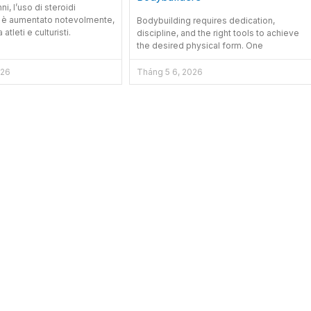
ni, l’uso di steroidi
i è aumentato notevolmente,
Bodybuilding requires dedication,
 atleti e culturisti.
discipline, and the right tools to achieve
the desired physical form. One
026
Tháng 5 6, 2026