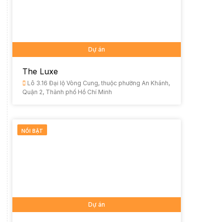
Dự án
The Luxe
Lô 3.16 Đại lộ Vòng Cung, thuộc phường An Khánh,
Quận 2, Thành phố Hồ Chí Minh
NỔI BẬT
Dự án