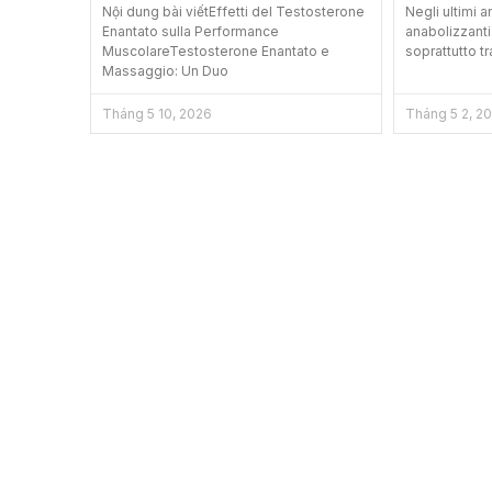
Nội dung bài viếtEffetti del Testosterone
Negli ultimi an
Enantato sulla Performance
anabolizzant
MuscolareTestosterone Enantato e
soprattutto tra
Massaggio: Un Duo
Tháng 5 10, 2026
Tháng 5 2, 2