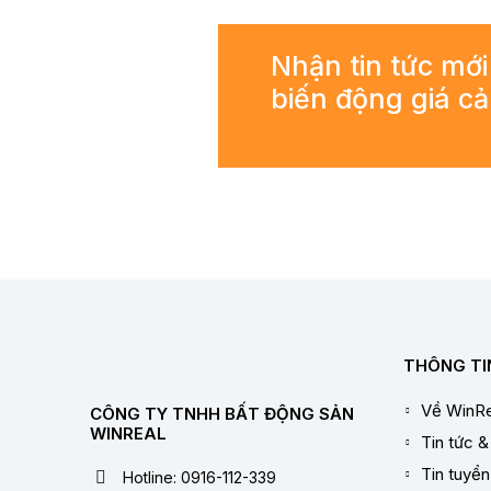
Nhận tin tức mới
biến động giá c
THÔNG TI
Về WinRe
CÔNG TY TNHH BẤT ĐỘNG SẢN
WINREAL
Tin tức &
Tin tuyể
Hotline: 0916-112-339