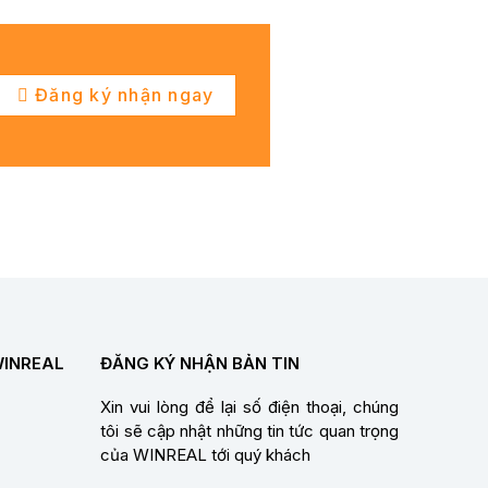
Đăng ký nhận ngay
WINREAL
ĐĂNG KÝ NHẬN BẢN TIN
Xin vui lòng để lại số điện thoại, chúng
tôi sẽ cập nhật những tin tức quan trọng
của WINREAL tới quý khách