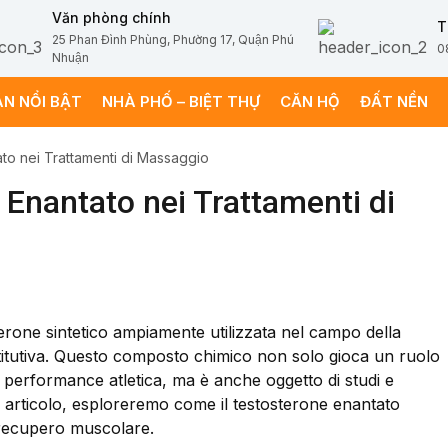
Văn phòng chính
T
25 Phan Đình Phùng, Phường 17, Quận Phú
0
Nhuận
ÁN NỔI BẬT
NHÀ PHỐ – BIỆT THỰ
CĂN HỘ
ĐẤT NỀN
ato nei Trattamenti di Massaggio
 Enantato nei Trattamenti di
erone sintetico ampiamente utilizzata nel campo della
titutiva. Questo composto chimico non solo gioca un ruolo
performance atletica, ma è anche oggetto di studi e
o articolo, esploreremo come il testosterone enantato
l recupero muscolare.