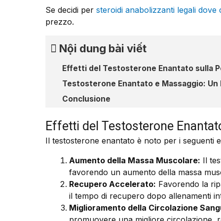
Se decidi per
steroidi anabolizzanti legali dov
prezzo.
Nội dung bài viết
Effetti del Testosterone Enantato sulla
Testosterone Enantato e Massaggio: Un
Conclusione
Effetti del Testosterone Enanta
Il testosterone enantato è noto per i seguenti e
Aumento della Massa Muscolare:
Il te
favorendo un aumento della massa musco
Recupero Accelerato:
Favorendo la ripa
il tempo di recupero dopo allenamenti int
Miglioramento della Circolazione Sang
promuovere una migliore circolazione, re