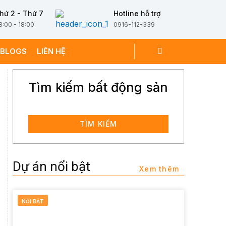
hứ 2 - Thứ 7
Hotline hỗ trợ
8:00 - 18:00
0916-112-339
BLOGS
LIÊN HỆ
Tìm kiếm bất động sản
TÌM KIẾM
Dự án nổi bật
Xem thêm
NỔI BẬT