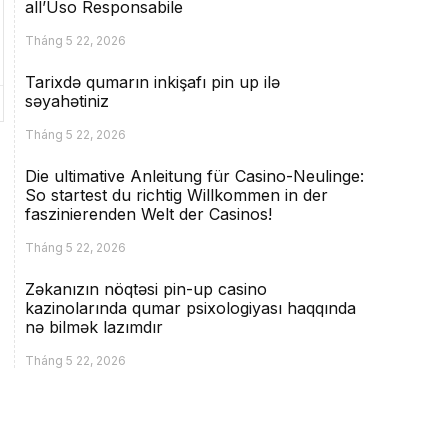
all’Uso Responsabile
Tháng 5 22, 2026
Tarixdə qumarın inkişafı pin up ilə
səyahətiniz
Tháng 5 22, 2026
Die ultimative Anleitung für Casino-Neulinge:
So startest du richtig Willkommen in der
faszinierenden Welt der Casinos!
Tháng 5 22, 2026
Zəkanızın nöqtəsi pin-up casino
kazinolarında qumar psixologiyası haqqında
nə bilmək lazımdır
Tháng 5 22, 2026