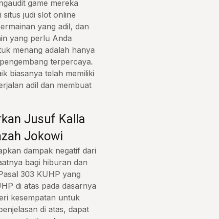
ngaudit game mereka
itus judi slot online
rmainan yang adil, dan
ain yang perlu Anda
tuk menang adalah hanya
h pengembang terpercaya.
k biasanya telah memiliki
erjalan adil dan membuat
kan Jusuf Kalla
jazah Jokowi
pkan dampak negatif dari
faatnya bagi hiburan dan
 Pasal 303 KUHP yang
KUHP di atas pada dasarnya
ri kesempatan untuk
enjelasan di atas, dapat