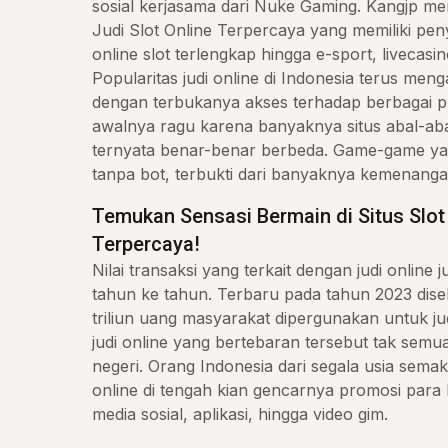
sosial kerjasama dari Nuke Gaming. Kangjp me
Judi Slot Online Terpercaya yang memiliki pen
online slot terlengkap hingga e-sport, livecasi
Popularitas judi online di Indonesia terus meng
dengan terbukanya akses terhadap berbagai pla
awalnya ragu karena banyaknya situs abal-aba
ternyata benar-benar berbeda. Game-game yan
tanpa bot, terbukti dari banyaknya kemenanga
Temukan Sensasi Bermain di Situs Slot
Terpercaya!
Nilai transaksi yang terkait dengan judi online 
tahun ke tahun. Terbaru pada tahun 2023 dis
triliun uang masyarakat dipergunakan untuk judi 
judi online yang bertebaran tersebut tak semua
negeri. Orang Indonesia dari segala usia semaki
online di tengah kian gencarnya promosi para b
media sosial, aplikasi, hingga video gim.