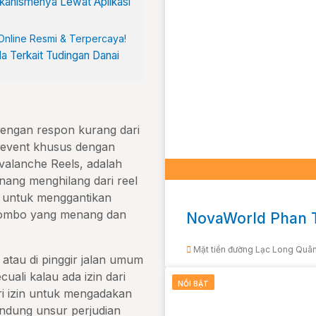
ekanismenya Lewat Aplikasi
 Online Resmi & Terpercaya!
a Terkait Tudingan Danai
 dengan respon kurang dari
n event khusus dengan
Avalanche Reels, adalah
nang menghilang dari reel
as untuk menggantikan
 kombo yang menang dan
NovaWorld Phan T
Mặt tiền đường Lạc Long Quân,
 atau di pinggir jalan umum
uali kalau ada izin dari
NỔI BẬT
i izin untuk mengadakan
ndung unsur perjudian