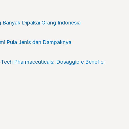
ng Banyak Dipakai Orang Indonesia
ami Pula Jenis dan Dampaknya
-Tech Pharmaceuticals: Dosaggio e Benefici