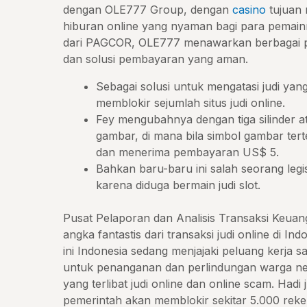
dengan OLE777 Group, dengan
casino
tujuan 
hiburan online yang nyaman bagi para pemainny
dari PAGCOR, OLE777 menawarkan berbagai pro
dan solusi pembayaran yang aman.
Sebagai solusi untuk mengatasi judi yang
memblokir sejumlah situs judi online.
Fey mengubahnya dengan tiga silinder 
gambar, di mana bila simbol gambar te
dan menerima pembayaran US$ 5.
Bahkan baru-baru ini salah seorang legisl
karena diduga bermain judi slot.
Pusat Pelaporan dan Analisis Transaksi Ke
angka fantastis dari transaksi judi online di Ind
ini Indonesia sedang menjajaki peluang kerja
untuk penanganan dan perlindungan warga ne
yang terlibat judi online dan online scam. Had
pemerintah akan memblokir sekitar 5.000 reken