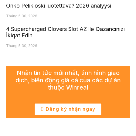
Onko Pelikioski luotettava? 2026 analyysi
Tháng 5 30, 2026
4 Supercharged Clovers Slot AZ ilə Qazancınızı
İkiqat Edin
Tháng 5 30, 2026
Nhận tin tức mới nhất, tình hình giao
dịch, biến động giá cả của các dự án
thuộc Winreal
Đăng ký nhận ngay