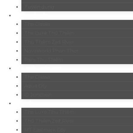
Tuyển dụng
DỰ ÁN NỔI BẬT
The Classia
The Luxe Thủ Thiêm
Thủ Thiêm Zeit River
NovaWorld Phan Thiết
Paris Thủ Thiêm
NHÀ PHỐ – BIỆT THỰ
The Classia
Aqua City
iD Junction
CĂN HỘ
The Luxe Thủ Thiêm
Thủ Thiêm Zeit River
MT Eastmark City