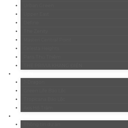
Urban Green
Upper East
Define
The Zenity
Masteri Central Point
Celesta Heights
Paris Thủ Thiêm
THE PRIVIA KHANG ĐIỀN
ĐẤT NỀN
J-Dragon
Green Life Bảo Lộc
Tropicana Bảo Lộc
Axis Hồ Tràm
BLOGS
Thông tin dự án