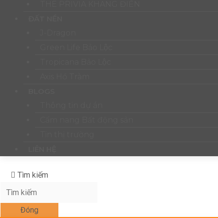
THE PRIVIA KHANG ĐIỀN
ĐẤT NỀN
J-Dragon
Green Life Bảo Lộc
Tropicana Bảo Lộc
Axis Hồ Tràm
BLOGS
Thông tin dự án
Cẩm nang Bất động sản
Tin thị trường
LIÊN HỆ
Tìm kiếm
Đóng