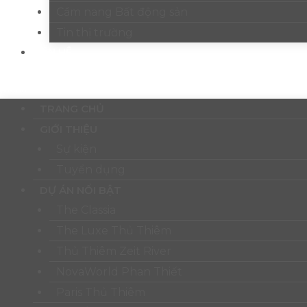
Cẩm nang Bất động sản
Tin thị trường
LIÊN HỆ
Menu
TRANG CHỦ
GIỚI THIỆU
Sự kiện
Tuyển dụng
DỰ ÁN NỔI BẬT
The Classia
The Luxe Thủ Thiêm
Thủ Thiêm Zeit River
NovaWorld Phan Thiết
Paris Thủ Thiêm