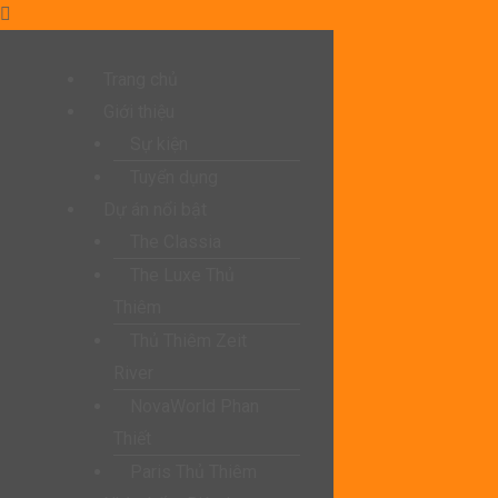
Trang chủ
Giới thiệu
Sự kiện
Tuyển dụng
Dự án nổi bật
The Classia
The Luxe Thủ
Thiêm
Thủ Thiêm Zeit
River
NovaWorld Phan
Thiết
Paris Thủ Thiêm