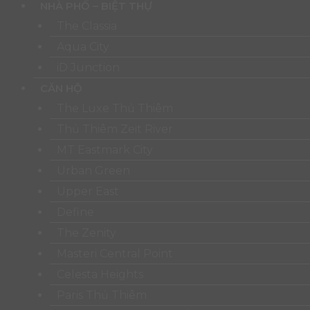
NHÀ PHỐ – BIỆT THỰ
The Classia
Aqua City
iD Junction
CĂN HỘ
The Luxe Thủ Thiêm
Thủ Thiêm Zeit River
MT Eastmark City
Urban Green
Upper East
Define
The Zenity
Masteri Central Point
Celesta Heights
Paris Thủ Thiêm