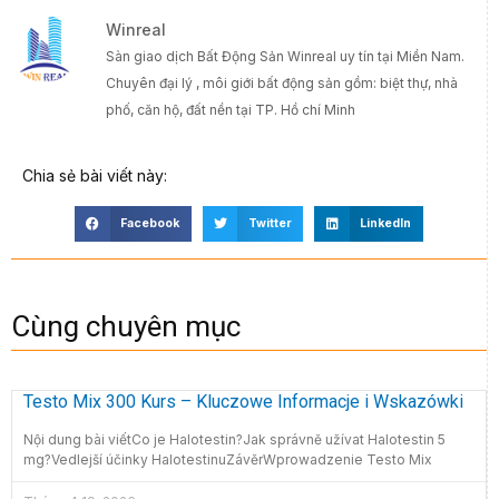
Winreal
Sàn giao dịch Bất Động Sản Winreal uy tín tại Miền Nam.
Chuyên đại lý , môi giới bất động sản gồm: biệt thự, nhà
phố, căn hộ, đất nền tại TP. Hồ chí Minh
Chia sẻ bài viết này:
Facebook
Twitter
LinkedIn
Cùng chuyên mục
Testo Mix 300 Kurs – Kluczowe Informacje i Wskazówki
Nội dung bài viếtCo je Halotestin?Jak správně užívat Halotestin 5
mg?Vedlejší účinky HalotestinuZávěrWprowadzenie Testo Mix