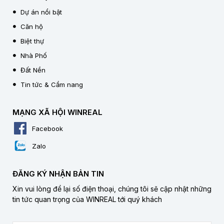
Dự án nổi bật
Căn hộ
Biệt thự
Nhà Phố
Đất Nền
Tin tức & Cẩm nang
MẠNG XÃ HỘI WINREAL
Facebook
Zalo
ĐĂNG KÝ NHẬN BẢN TIN
Xin vui lòng để lại số điện thoại, chúng tôi sẽ cập nhật những
tin tức quan trọng của WINREAL tới quý khách