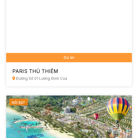
Dự án
PARIS THỦ THIÊM
Đường Số 01 Lương Định Của
NỔI BẬT