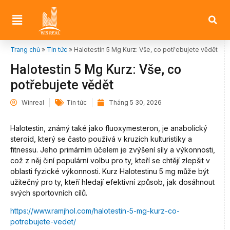
Trang chủ
»
Tin tức
»
Halotestin 5 Mg Kurz: Vše, co potřebujete vědět
Halotestin 5 Mg Kurz: Vše, co
potřebujete vědět
Winreal
Tin tức
Tháng 5 30, 2026
Halotestin, známý také jako fluoxymesteron, je anabolický
steroid, který se často používá v kruzích kulturistiky a
fitnessu. Jeho primárním účelem je zvýšení síly a výkonnosti,
což z něj činí populární volbu pro ty, kteří se chtějí zlepšit v
oblasti fyzické výkonnosti. Kurz Halotestinu 5 mg může být
užitečný pro ty, kteří hledají efektivní způsob, jak dosáhnout
svých sportovních cílů.
https://www.ramjhol.com/halotestin-5-mg-kurz-co-
potrebujete-vedet/