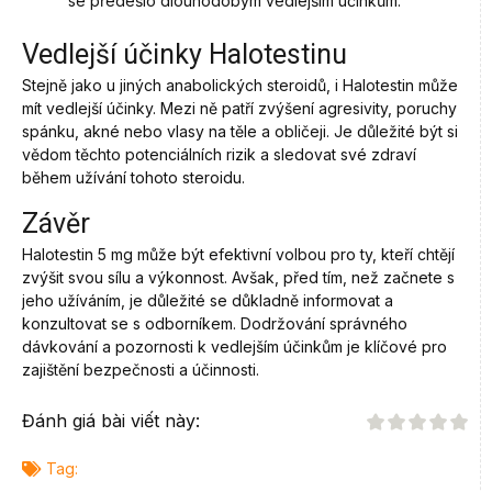
se předešlo dlouhodobým vedlejším účinkům.
Vedlejší účinky Halotestinu
Stejně jako u jiných anabolických steroidů, i Halotestin může
mít vedlejší účinky. Mezi ně patří zvýšení agresivity, poruchy
spánku, akné nebo vlasy na těle a obličeji. Je důležité být si
vědom těchto potenciálních rizik a sledovat své zdraví
během užívání tohoto steroidu.
Závěr
Halotestin 5 mg může být efektivní volbou pro ty, kteří chtějí
zvýšit svou sílu a výkonnost. Avšak, před tím, než začnete s
jeho užíváním, je důležité se důkladně informovat a
konzultovat se s odborníkem. Dodržování správného
dávkování a pozornosti k vedlejším účinkům je klíčové pro
zajištění bezpečnosti a účinnosti.
Đánh giá bài viết này:
Tag: