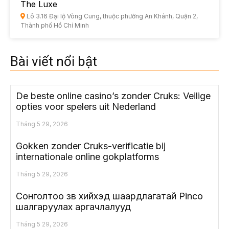
The Luxe
Lô 3.16 Đại lộ Vòng Cung, thuộc phường An Khánh, Quận 2,
Thành phố Hồ Chí Minh
Bài viết nổi bật
De beste online casino’s zonder Cruks: Veilige
opties voor spelers uit Nederland
Tháng 5 29, 2026
Gokken zonder Cruks-verificatie bij
internationale online gokplatforms
Tháng 5 29, 2026
Сонголтоо зөв хийхэд шаардлагатай Pinco
шалгаруулах аргачлалууд
Tháng 5 29, 2026