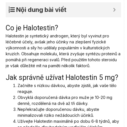
Nội dung bài viết
Co je Halotestin?
Halotestin je syntetický androgen, který byl vyvinut pro
léčebné účely, avšak jeho účinky na zlepšení fyzické
výkonnosti a síly ho udělaly populárním v kulturistických
kruzích. Obsahuje molekulu, která zvyšuje syntézu proteinů a
pomáhá při regeneraci svalů. Před použitím tohoto steroidu
je však důležité mít na paměti několik faktorů.
Jak správně užívat Halotestin 5 mg?
Začněte s nízkou dávkou, abyste zjistili, jak vaše tělo
reaguje.
Obvyklá doporučená dávka pro muže je 10-20 mg
denně, rozdělená na dvě až tři dávky.
Nepřekračujte doporučenou dávku, abyste
minimalizovali riziko nežádoucích účinků.
Užívejte Halotestin maximálně po dobu 6-8 týdnů, aby