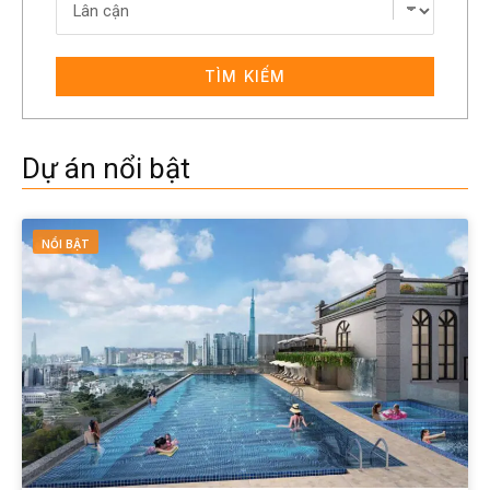
TÌM KIẾM
Dự án nổi bật
NỔI BẬT