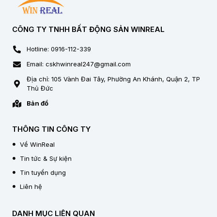
CÔNG TY TNHH BẤT ĐỘNG SẢN WINREAL
Hotline: 0916-112-339
Email: cskhwinreal247@gmail.com
Địa chỉ: 105 Vành Đai Tây, Phường An Khánh, Quận 2, TP
Thủ Đức
Bản đồ
THÔNG TIN CÔNG TY
Về WinReal
Tin tức & Sự kiện
Tin tuyển dụng
Liên hệ
DANH MỤC LIÊN QUAN