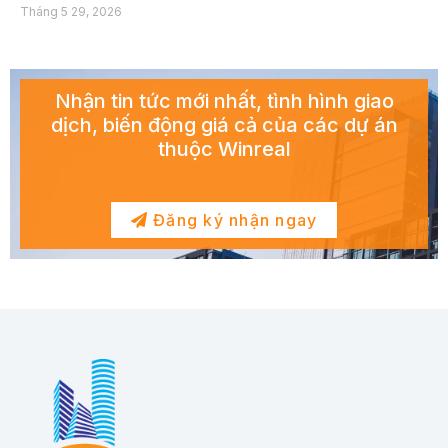
Tháng 5 29, 2026
Nhận tin tức mới nhất, tình hình giao
dịch, biến động giá cả của các dự án
thuộc Winreal
Đăng ký nhận ngay