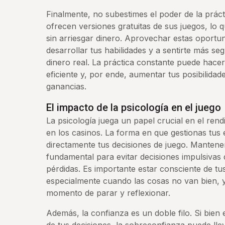
Finalmente, no subestimes el poder de la prác
ofrecen versiones gratuitas de sus juegos, lo qu
sin arriesgar dinero. Aprovechar estas oportu
desarrollar tus habilidades y a sentirte más se
dinero real. La práctica constante puede hace
eficiente y, por ende, aumentar tus posibilidad
ganancias.
El impacto de la psicología en el juego
La psicología juega un papel crucial en el rend
en los casinos. La forma en que gestionas tus
directamente tus decisiones de juego. Mantene
fundamental para evitar decisiones impulsivas 
pérdidas. Es importante estar consciente de t
especialmente cuando las cosas no van bien, 
momento de parar y reflexionar.
Además, la confianza es un doble filo. Si bien 