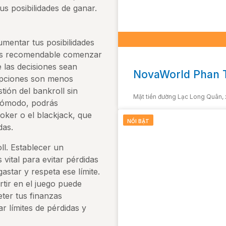
s posibilidades de ganar.
umentar tus posibilidades
, es recomendable comenzar
 las decisiones sean
NovaWorld Phan T
 opciones son menos
ión del bankroll sin
Mặt tiền đường Lạc Long Quân, 
 cómodo, podrás
oker o el blackjack, que
NỔI BẬT
das.
ll. Establecer un
vital para evitar pérdidas
gastar y respeta ese límite.
rtir en el juego puede
ter tus finanzas
r límites de pérdidas y