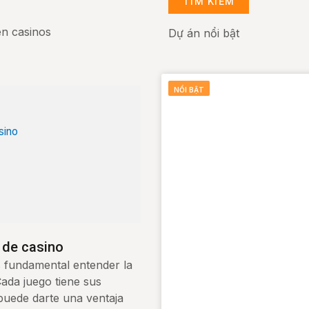
TÌM KIẾM
en casinos
Dự án nổi bật
NỔI BẬT
sino
 de casino
s fundamental entender la
Cada juego tiene sus
 puede darte una ventaja