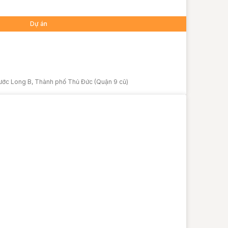
Dự án
ớc Long B, Thành phố Thủ Đức (Quận 9 cũ)