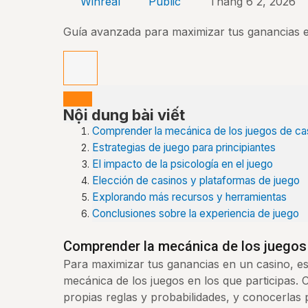
Winreal
Public
Tháng 6 2, 2026
Guía avanzada para maximizar tus ganancias 
Nội dung bài viết
Comprender la mecánica de los juegos de ca
Estrategias de juego para principiantes
El impacto de la psicología en el juego
Elección de casinos y plataformas de juego
Explorando más recursos y herramientas
Conclusiones sobre la experiencia de juego
Comprender la mecánica de los juegos
Para maximizar tus ganancias en un casino, e
mecánica de los juegos en los que participas. 
propias reglas y probabilidades, y conocerlas