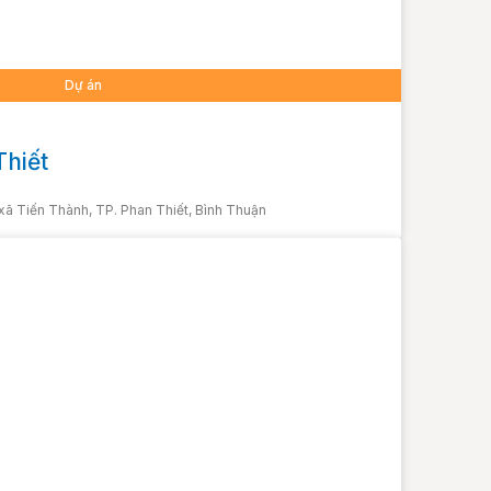
Dự án
hiết
xã Tiến Thành, TP. Phan Thiết, Bình Thuận