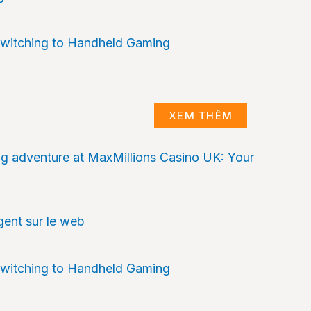
Switching to Handheld Gaming
XEM THÊM
ng adventure at MaxMillions Casino UK: Your
gent sur le web
Switching to Handheld Gaming