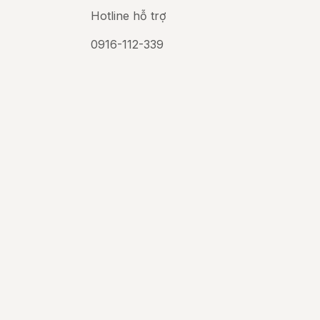
Hotline hỗ trợ
0916-112-339