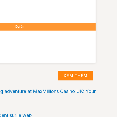
Dự án
M
XEM THÊM
ng adventure at MaxMillions Casino UK: Your
gent sur le web