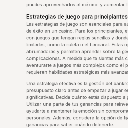
puedes aprovecharlos al máximo y aumentar tu
Estrategias de juego para principiantes
Las estrategias de juego son esenciales para a
de éxito en un casino. Para los principiantes
con juegos que tengan reglas sencillas y donde
limitadas, como la ruleta o el baccarat. Estas
abrumadoras y permiten aprender sobre la gest
complicaciones. A medida que te sientas más
aventurarte a juegos más complejos como el p
requieren habilidades estratégicas más avanza
Una estrategia efectiva es la gestión del bankro
presupuesto claro antes de empezar a jugar es 
significativas. Decide cuánto estás dispuesto a 
Utilizar una parte de tus ganancias para reinve
ayudarte a mantener la emoción sin comprome
personales. Además, considera la opción de fija
ganancias para saber cuándo detenerte.