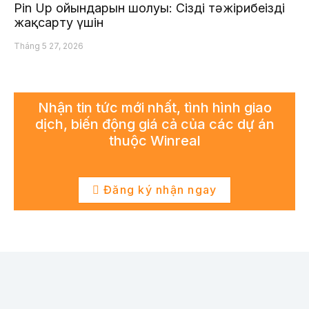
Pin Up ойындарын шолуы: Сіздің тәжірибеңізді
жақсарту үшін
Tháng 5 27, 2026
Nhận tin tức mới nhất, tình hình giao
dịch, biến động giá cả của các dự án
thuộc Winreal
Đăng ký nhận ngay