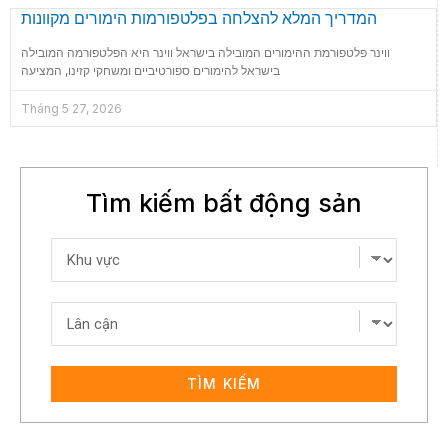
המדריך המלא להצלחה בפלטפורמות הימורים מקוונות
ווינר פלטפורמת ההימורים המובילה בישראל ווינר היא הפלטפורמה המובילה
בישראל להימורים ספורטיביים ומשחקי קזינו, המציעה
Tháng 5 27, 2026
Tìm kiếm bất động sản
TÌM KIẾM