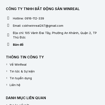
CÔNG TY TNHH BẤT ĐỘNG SẢN WINREAL
Hotline: 0916-112-339
Email: cskhwinreal247@gmail.com
Địa chỉ: 105 Vành Đai Tây, Phường An Khánh, Quận 2, TP
Thủ Đức
Bản đồ
THÔNG TIN CÔNG TY
Về WinReal
Tin tức & Sự kiện
Tin tuyển dụng
Liên hệ
DANH MỤC LIÊN QUAN