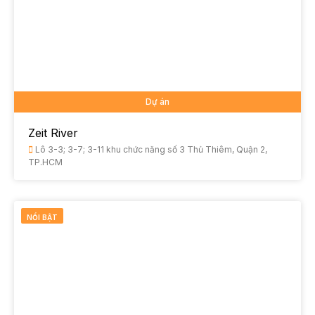
Dự án
Zeit River
Lô 3-3; 3-7; 3-11 khu chức năng số 3 Thủ Thiêm, Quận 2,
TP.HCM
NỔI BẬT