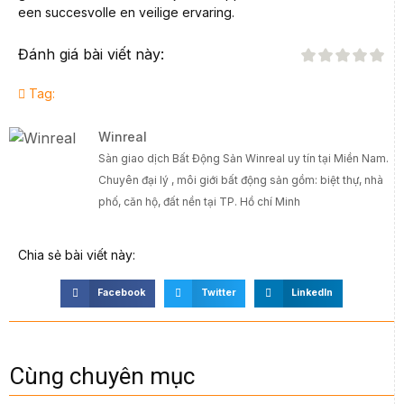
een succesvolle en veilige ervaring.
Đánh giá bài viết này:
Tag:
Winreal
Sàn giao dịch Bất Động Sản Winreal uy tín tại Miền Nam.
Chuyên đại lý , môi giới bất động sản gồm: biệt thự, nhà
phố, căn hộ, đất nền tại TP. Hồ chí Minh
Chia sẻ bài viết này:
Facebook
Twitter
LinkedIn
Cùng chuyên mục