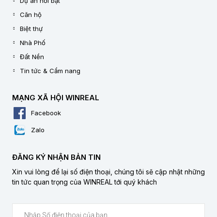
Dự án nổi bật
Căn hộ
Biệt thự
Nhà Phố
Đất Nền
Tin tức & Cẩm nang
MẠNG XÃ HỘI WINREAL
Facebook
Zalo
ĐĂNG KÝ NHẬN BẢN TIN
Xin vui lòng để lại số điện thoại, chúng tôi sẽ cập nhật những
tin tức quan trọng của WINREAL tới quý khách