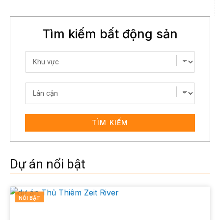
Tìm kiếm bất động sản
TÌM KIẾM
Dự án nổi bật
NỔI BẬT