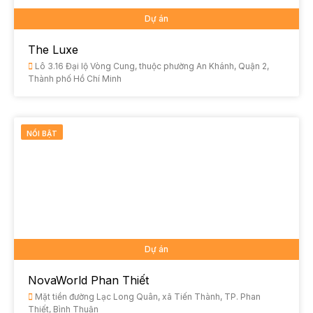
Dự án
The Luxe
Lô 3.16 Đại lộ Vòng Cung, thuộc phường An Khánh, Quận 2,
Thành phố Hồ Chí Minh
NỔI BẬT
Dự án
NovaWorld Phan Thiết
Mặt tiền đường Lạc Long Quân, xã Tiến Thành, TP. Phan
Thiết, Bình Thuận