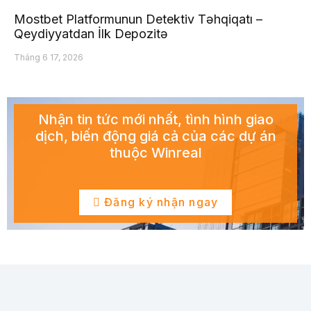
Mostbet Platformunun Detektiv Təhqiqatı –
Qeydiyyatdan İlk Depozitə
Tháng 6 17, 2026
Nhận tin tức mới nhất, tình hình giao
dịch, biến động giá cả của các dự án
thuộc Winreal
Đăng ký nhận ngay