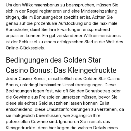
Um den Willkommensbonus zu beanspruchen, müssen Sie
sich in der Regel registrieren und eine Mindesteinzahlung
tätigen, die im Bonusangebot spezifiziert ist. Achten Sie
genau auf die prozentuale Aufstockung und die maximale
Bonushöhe, damit Sie Ihre Erwartungen entsprechend
anpassen können. Ein gut verstandener Willkommensbonus
ist der Schlüssel zu einem erfolgreichen Start in die Welt des
Online-Glücksspiels.
Bedingungen des Golden Star
Casino Bonus: Das Kleingedruckte
Jeder Casino-Bonus, einschließlich des Golden Star Casino
Bonus, unterliegt bestimmten Umsatzbedingungen. Diese
Bedingungen legen fest, wie oft Sie den Bonusbetrag oder
die Gewinne aus Freispielen umsetzen müssen, bevor Sie
diese als echtes Geld auszahlen lassen können. Es ist
entscheidend, diese Umsatzanforderungen zu verstehen, da
sie maßgeblich beeinflussen, wie zugänglich Ihre
potenziellen Gewinne sind. Ignorieren Sie niemals das
Kleingedruckte, denn hier liegen die wahren Details eines