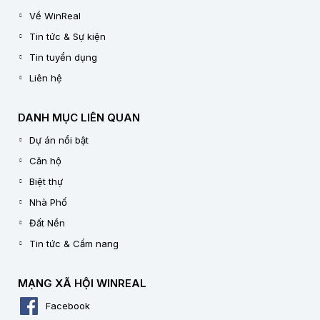
Về WinReal
Tin tức & Sự kiện
Tin tuyển dụng
Liên hệ
DANH MỤC LIÊN QUAN
Dự án nổi bật
Căn hộ
Biệt thự
Nhà Phố
Đất Nền
Tin tức & Cẩm nang
MẠNG XÃ HỘI WINREAL
Facebook