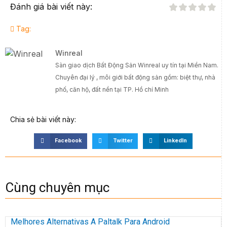
Đánh giá bài viết này:
Tag:
Winreal
Sàn giao dịch Bất Động Sản Winreal uy tín tại Miền Nam.
Chuyên đại lý , môi giới bất động sản gồm: biệt thự, nhà
phố, căn hộ, đất nền tại TP. Hồ chí Minh
Chia sẻ bài viết này:
Facebook
Twitter
LinkedIn
Cùng chuyên mục
Melhores Alternativas A Paltalk Para Android