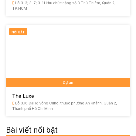
Lô 3-3; 3-7; 3-11 khu chức năng số 3 Thủ Thiêm, Quận 2,
TP.HCM
NỔI BẬT
Dự án
The Luxe
Lô 3.16 Đại lộ Vòng Cung, thuộc phường An Khánh, Quận 2,
Thành phố Hồ Chí Minh
Bài viết nổi bật