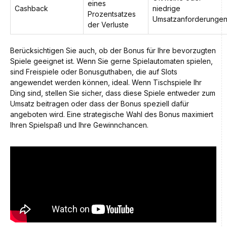
eines
Cashback
niedrige
Prozentsatzes
Umsatzanforderunge
der Verluste
Berücksichtigen Sie auch, ob der Bonus für Ihre bevorzugten
Spiele geeignet ist. Wenn Sie gerne Spielautomaten spielen,
sind Freispiele oder Bonusguthaben, die auf Slots
angewendet werden können, ideal. Wenn Tischspiele Ihr
Ding sind, stellen Sie sicher, dass diese Spiele entweder zum
Umsatz beitragen oder dass der Bonus speziell dafür
angeboten wird. Eine strategische Wahl des Bonus maximiert
Ihren Spielspaß und Ihre Gewinnchancen.