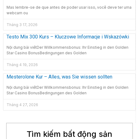
Mas lembre-se de que antes de poder usar isso, você deve ter uma
webcam ou
Tháng 3 17, 2026
Testo Mix 300 Kurs – Kluczowe Informacje i Wskazówki
Nội dung bài viếtDer Willkommensbonus: Ihr Einstieg in den Golden
Star Casino BonusBedingungen des Golden
Tháng 4 19, 2026
Mesterolone Kur – Alles, was Sie wissen sollten
Nội dung bài viếtDer Willkommensbonus: Ihr Einstieg in den Golden
Star Casino BonusBedingungen des Golden
Tháng 4 27, 2026
Tìm kiếm bất động sản