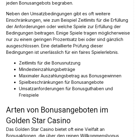
jeden Bonusangebots begraben.
Neben den Umsatzbedingungen gibt es oft weitere
Einschränkungen, wie zum Beispiel Zeitlimits für die Erfüllung
der Anforderungen oder welche Spiele zur Erfüllung der
Bedingungen beitragen. Einige Spiele tragen möglicherweise
nur zu einem geringen Prozentsatz bei oder sind gänzlich
ausgeschlossen. Eine detaillierte Prüfung dieser
Bedingungen ist unerlässlich für ein faires Spielerlebnis.
Zeitlimits für die Bonusnutzung
Mindesteinzahlungsbeträge
Maximaler Auszahlungsbetrag aus Bonusgewinnen
Spielbeschränkungen für Bonusangebote
Umsatzanforderungen für Bonusguthaben und
Freispiele
Arten von Bonusangeboten im
Golden Star Casino
Das Golden Star Casino bietet oft eine Vielfalt an
Bonusaktionen, die über den reinen Willkommensbonus