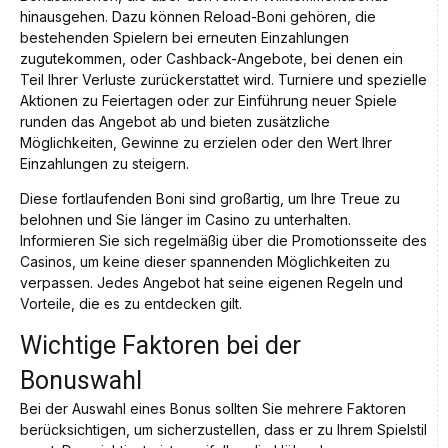
hinausgehen. Dazu können Reload-Boni gehören, die
bestehenden Spielern bei erneuten Einzahlungen
zugutekommen, oder Cashback-Angebote, bei denen ein
Teil Ihrer Verluste zurückerstattet wird. Turniere und spezielle
Aktionen zu Feiertagen oder zur Einführung neuer Spiele
runden das Angebot ab und bieten zusätzliche
Möglichkeiten, Gewinne zu erzielen oder den Wert Ihrer
Einzahlungen zu steigern.
Diese fortlaufenden Boni sind großartig, um Ihre Treue zu
belohnen und Sie länger im Casino zu unterhalten.
Informieren Sie sich regelmäßig über die Promotionsseite des
Casinos, um keine dieser spannenden Möglichkeiten zu
verpassen. Jedes Angebot hat seine eigenen Regeln und
Vorteile, die es zu entdecken gilt.
Wichtige Faktoren bei der
Bonuswahl
Bei der Auswahl eines Bonus sollten Sie mehrere Faktoren
berücksichtigen, um sicherzustellen, dass er zu Ihrem Spielstil