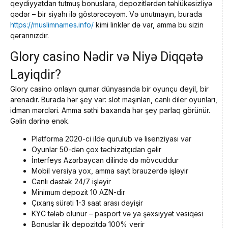
qeydiyyatdan tutmuş bonuslara, depozitlərdən təhlükəsizliyə
qədər – bir siyahı ilə göstərəcəyəm. Və unutmayın, burada
https://muslimnames.info/
kimi linklər də var, amma bu sizin
qərarınızdır.
Glory casino Nədir və Niyə Diqqətə
Layiqdir?
Glory casino onlayn qumar dünyasında bir oyunçu deyil, bir
arenadır. Burada hər şey var: slot maşınları, canlı diler oyunları,
idman mərcləri. Amma səthi baxanda hər şey parlaq görünür.
Gəlin dərinə enək.
Platforma 2020-ci ildə qurulub və lisenziyası var
Oyunlar 50-dən çox təchizatçıdan gəlir
İnterfeys Azərbaycan dilində də mövcuddur
Mobil versiya yox, amma sayt brauzerdə işləyir
Canlı dəstək 24/7 işləyir
Minimum depozit 10 AZN-dir
Çıxarış sürəti 1-3 saat arası dəyişir
KYC tələb olunur – pasport və ya şəxsiyyət vəsiqəsi
Bonuslar ilk depozitdə 100% verir