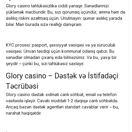
Glory casino təhlükəsizlikə ciddi yanaşır. Sənədlərinizi
yükləmək məcburidir. Bu, sizi qorumaq üçündür, amma həm də
asılılıq riskini azaltmaq üçün. Unutmayın: qumar asılılıq yarada
bilər. Mən burada sizə reallığı danışıram.
KYC prosesi: pasport, şəxsiyyət vəsiqəsi və ya sürücülük
vəsiqəsi. Ünvan təsdiqi üçün kommunal ödəniş qəbzi. Bu
sənədlər olmadan çıxarış edə bilməzsiniz. Və bu, yaxşı bir
şeydir – çünki bu, sizi təhlükəsiz saxlayır.
Glory casino – Dəstək və İstifadəçi
Təcrübəsi
Glory casino dəstək xidməti canlı söhbət, email və telefon
vasitəsilə işləyir. Cavab müddəti 1-2 dəqiqə canlı söhbətdə.
Ancaq bəzən dəstək agentləri standart cavablar verir – bu,
narahat həqiqətdir.