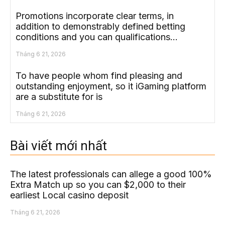
Promotions incorporate clear terms, in
addition to demonstrably defined betting
conditions and you can qualifications
standards
Tháng 6 21, 2026
To have people whom find pleasing and
outstanding enjoyment, so it iGaming platform
are a substitute for is
Tháng 6 21, 2026
Bài viết mới nhất
The latest professionals can allege a good 100%
Extra Match up so you can $2,000 to their
earliest Local casino deposit
Tháng 6 21, 2026