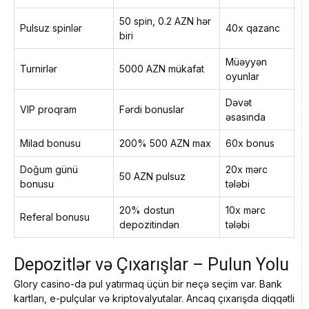
50 spin, 0.2 AZN hər
Pulsuz spinlər
40x qazanc
biri
Müəyyən
Turnirlər
5000 AZN mükafat
oyunlar
Dəvət
VIP proqram
Fərdi bonuslar
əsasında
Milad bonusu
200% 500 AZN max
60x bonus
Doğum günü
20x mərc
50 AZN pulsuz
bonusu
tələbi
20% dostun
10x mərc
Referal bonusu
depozitindən
tələbi
Depozitlər və Çıxarışlar – Pulun Yolu
Glory casino-da pul yatırmaq üçün bir neçə seçim var. Bank
kartları, e-pulçular və kriptovalyutalar. Ancaq çıxarışda diqqətli