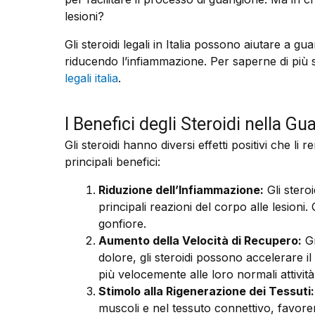
lesioni?
Gli steroidi legali in Italia possono aiutare a g
riducendo l’infiammazione. Per saperne di più s
legali italia
.
I Benefici degli Steroidi nella Gu
Gli steroidi hanno diversi effetti positivi che li 
principali benefici:
Riduzione dell’Infiammazione:
Gli stero
principali reazioni del corpo alle lesioni
gonfiore.
Aumento della Velocità di Recupero:
Gr
dolore, gli steroidi possono accelerare i
più velocemente alle loro normali attività
Stimolo alla Rigenerazione dei Tessuti:
muscoli e nel tessuto connettivo, favoren