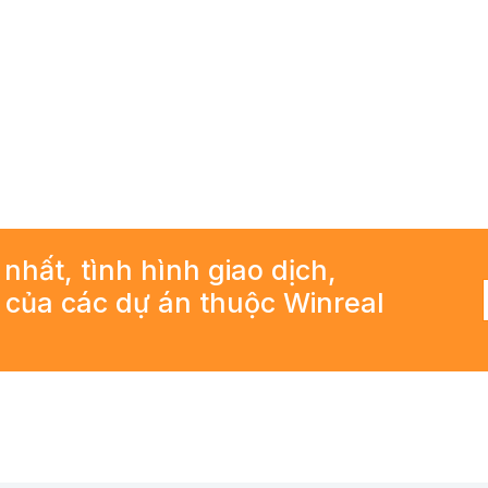
 nhất, tình hình giao dịch,
ả của các dự án thuộc Winreal