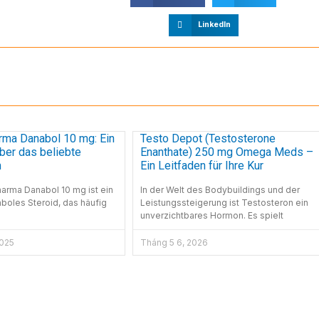
LinkedIn
rma Danabol 10 mg: Ein
Testo Depot (Testosterone
ber das beliebte
Enanthate) 250 mg Omega Meds –
m
Ein Leitfaden für Ihre Kur
harma Danabol 10 mg ist ein
In der Welt des Bodybuildings und der
boles Steroid, das häufig
Leistungssteigerung ist Testosteron ein
unverzichtbares Hormon. Es spielt
2025
Tháng 5 6, 2026