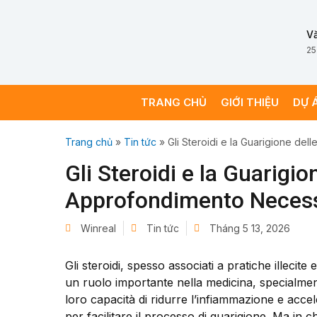
V
25
TRANG CHỦ
GIỚI THIỆU
DỰ 
Trang chủ
»
Tin tức
»
Gli Steroidi e la Guarigione de
Gli Steroidi e la Guarigio
Approfondimento Neces
Winreal
Tin tức
Tháng 5 13, 2026
Gli steroidi, spesso associati a pratiche illeci
un ruolo importante nella medicina, specialmente
loro capacità di ridurre l’infiammazione e accele
per facilitare il processo di guarigione. Ma in 