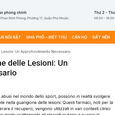
ăn phòng chính
Thứ 2 - Thứ
 Phan Đình Phùng, Phường 17, Quận Phú Nhuận
08:00 - 18:00
ÁN NỔI BẬT
NHÀ PHỐ – BIỆT THỰ
CĂN HỘ
ĐẤT NỀN
lle Lesioni: Un Approfondimento Necessario
ne delle Lesioni: Un
sario
te e abusi nel mondo dello sport, possono in realtà svolgere
 nella guarigione delle lesioni. Questi farmaci, noti per la
rare il recupero, vengono utilizzati in vari contesti clinici
che modo esattamente gli steroidi aiutano a guarire le