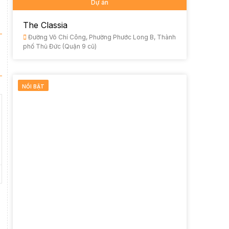
Dự án
The Classia
Đường Võ Chí Công, Phường Phước Long B, Thành
phố Thủ Đức (Quận 9 cũ)
NỔI BẬT