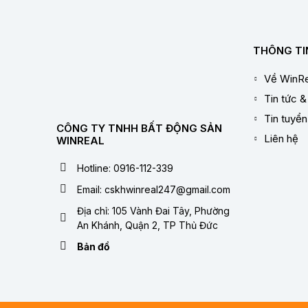
THÔNG TI
Về WinRe
Tin tức &
Tin tuyể
CÔNG TY TNHH BẤT ĐỘNG SẢN
Liên hệ
WINREAL
Hotline: 0916-112-339
Email: cskhwinreal247@gmail.com
Địa chỉ: 105 Vành Đai Tây, Phường
An Khánh, Quận 2, TP Thủ Đức
Bản đồ