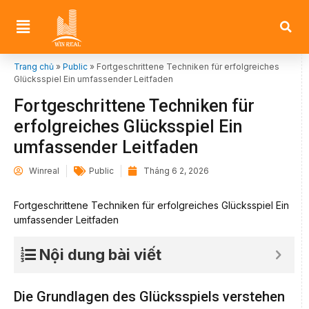
Trang chủ
»
Public
»
Fortgeschrittene Techniken für erfolgreiches
Glücksspiel Ein umfassender Leitfaden
Fortgeschrittene Techniken für
erfolgreiches Glücksspiel Ein
umfassender Leitfaden
Winreal
Public
Tháng 6 2, 2026
Fortgeschrittene Techniken für erfolgreiches Glücksspiel Ein
umfassender Leitfaden
Nội dung bài viết
Die Grundlagen des Glücksspiels verstehen