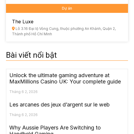
Dự án
The Luxe
Lô 3.16 Đại lộ Vòng Cung, thuộc phường An Khánh, Quận 2,
Thành phố Hồ Chí Minh
Bài viết nổi bật
Unlock the ultimate gaming adventure at
MaxMillions Casino UK: Your complete guide
Tháng 6 2, 2026
Les arcanes des jeux d’argent sur le web
Tháng 6 2, 2026
Why Aussie Players Are Switching to
Handheld Gaming