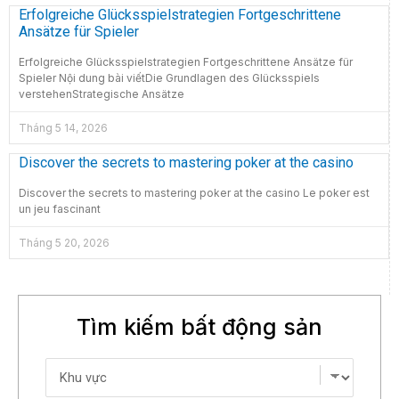
Erfolgreiche Glücksspielstrategien Fortgeschrittene
Ansätze für Spieler
Erfolgreiche Glücksspielstrategien Fortgeschrittene Ansätze für
Spieler Nội dung bài viếtDie Grundlagen des Glücksspiels
verstehenStrategische Ansätze
Tháng 5 14, 2026
Discover the secrets to mastering poker at the casino
Discover the secrets to mastering poker at the casino Le poker est
un jeu fascinant
Tháng 5 20, 2026
Tìm kiếm bất động sản