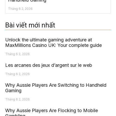
Tháng 6 2, 2026
Bài viết mới nhất
Unlock the ultimate gaming adventure at
MaxMillions Casino UK: Your complete guide
Tháng 6 2, 2026
Les arcanes des jeux d’argent sur le web
Tháng 6 2, 2026
Why Aussie Players Are Switching to Handheld
Gaming
Tháng 6 2, 2026
Why Aussie Players Are Flocking to Mobile
Gambling