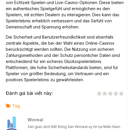
von Echtzeit-Spielen und Live-Casino-Optionen. Diese bieten
ein authentisches Spielgefühl und ermöglichen es den
Spielern, mit echten Dealern zu interagieren. Dies kann das
Spielerlebnis erheblich verbessern und das Gefühl von
Gemeinschaft und Spannung erhöhen.
Die Sicherheit und Benutzerfreundlichkeit sind ebenfalls
zentrale Aspekte, die bei der Wahl eines Online-Casinos
berücksichtigt werden sollten. Die Nutzung von sicheren
Zahlungsmethoden und der Schutz persönlicher Daten sind
entscheidend für ein sicheres Glücksspielerlebnis.
Plattformen, die hohe Sicherheitsstandards bieten, sind für
Spieler von größter Bedeutung, um Vertrauen und ein
positives Spielerlebnis zu gewährleisten.
Đánh giá bài viết này:
Tag:
Winreal
Sàn giao dịch Bất Động Sản Winreal uy tín tại Miền Nam.