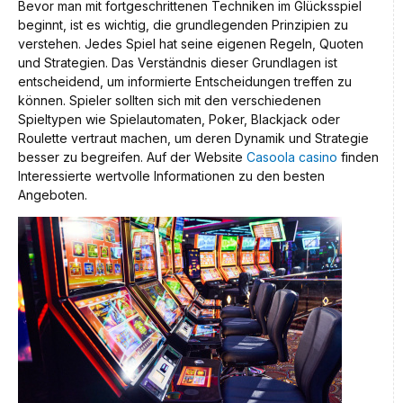
Bevor man mit fortgeschrittenen Techniken im Glücksspiel
beginnt, ist es wichtig, die grundlegenden Prinzipien zu
verstehen. Jedes Spiel hat seine eigenen Regeln, Quoten
und Strategien. Das Verständnis dieser Grundlagen ist
entscheidend, um informierte Entscheidungen treffen zu
können. Spieler sollten sich mit den verschiedenen
Spieltypen wie Spielautomaten, Poker, Blackjack oder
Roulette vertraut machen, um deren Dynamik und Strategie
besser zu begreifen. Auf der Website
Casoola casino
finden
Interessierte wertvolle Informationen zu den besten
Angeboten.