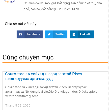
Chuyên đại lý , môi giới bất động sản gồm: biệt thự, nhà
phố, căn hộ, đất nền tại TP. Hồ chí Minh
Chia sẻ bài viết này:
Facebook
Twitter
LinkedIn
Cùng chuyên mục
Сонголтоо зөв хийхэд шаардлагатай Pinco
шалгаруулах аргачлалууд
Сонголтоо зөв хийхэд шаардлагатай Pinco шалгаруулах
аргачлалууд Nội dung bài viếtDie Grundlagen des Glücksspiels
verstehenStrategische
Tháng 5 29, 2026