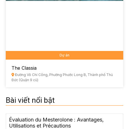
Dự án
The Classia
Đường Võ Chí Công, Phường Phước Long B, Thành phố Thủ
Đức (Quận 9 cũ)
Bài viết nổi bật
Évaluation du Mesterolone : Avantages,
Utilisations et Précautions