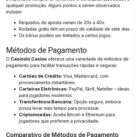
qualquer promoção. Alguns pontos a serem observados
incluem:
Requisitos de aposta variam de 20x a 40x.
Rodadas grátis têm um prazo de validade de sete dias.
Os bônus podem ser limitados a certos jogos.
Métodos de Pagamento
O
Casinolo Casino
oferece uma variedade de métodos de
pagamento para facilitar transações rápidas e seguras:
Cartões de Crédito:
Visa, Mastercard, com
processamento instantâneo.
Carteiras Eletrônicas:
PayPal, Skrill, Neteller – ideais
para jogadores modernos.
Transferência Bancária:
Opção segura, embora
possa levar mais tempo para processar.
Criptomoedas:
Aceita Bitcoin e Ethereum para
jogadores que preferem a privacidade.
Comparativo de Métodos de Pagamento