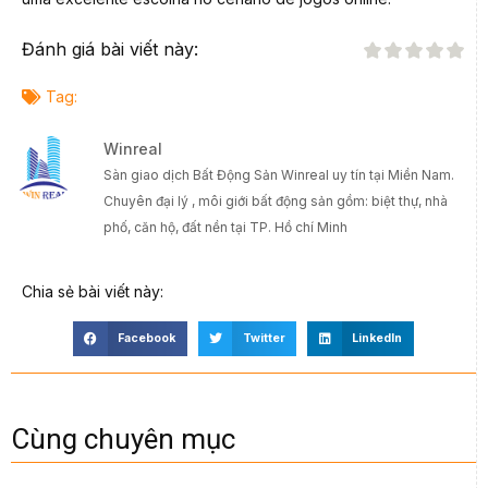
Đánh giá bài viết này:
Tag:
Winreal
Sàn giao dịch Bất Động Sản Winreal uy tín tại Miền Nam.
Chuyên đại lý , môi giới bất động sản gồm: biệt thự, nhà
phố, căn hộ, đất nền tại TP. Hồ chí Minh
Chia sẻ bài viết này:
Facebook
Twitter
LinkedIn
Cùng chuyên mục