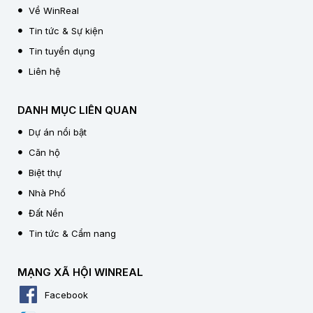
Về WinReal
Tin tức & Sự kiện
Tin tuyển dụng
Liên hệ
DANH MỤC LIÊN QUAN
Dự án nổi bật
Căn hộ
Biệt thự
Nhà Phố
Đất Nền
Tin tức & Cẩm nang
MẠNG XÃ HỘI WINREAL
Facebook