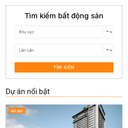
Tìm kiếm bất động sản
TÌM KIẾM
Dự án nổi bật
NỔI BẬT