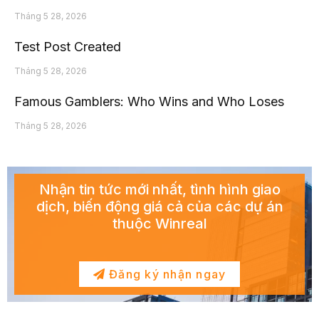
Tháng 5 28, 2026
Test Post Created
Tháng 5 28, 2026
Famous Gamblers: Who Wins and Who Loses
Tháng 5 28, 2026
Nhận tin tức mới nhất, tình hình giao
dịch, biến động giá cả của các dự án
thuộc Winreal
Đăng ký nhận ngay