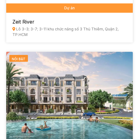
Dự án
Zeit River
Lô 3-3; 3-7; 3-11 khu chức năng số 3 Thủ Thiêm, Quận 2,
TP.HCM
NỔI BẬT