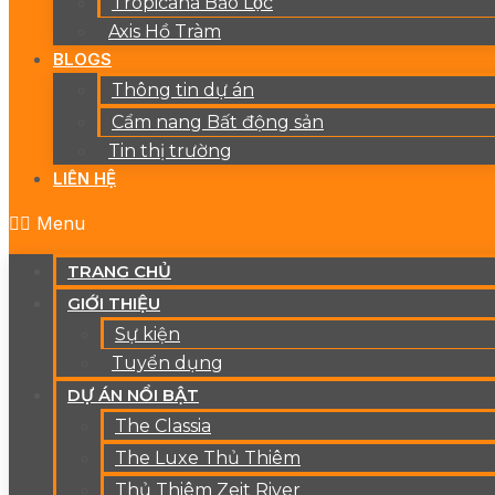
Tropicana Bảo Lộc
Axis Hồ Tràm
BLOGS
Thông tin dự án
Cẩm nang Bất động sản
Tin thị trường
LIÊN HỆ
Menu
TRANG CHỦ
GIỚI THIỆU
Sự kiện
Tuyển dụng
DỰ ÁN NỔI BẬT
The Classia
The Luxe Thủ Thiêm
Thủ Thiêm Zeit River