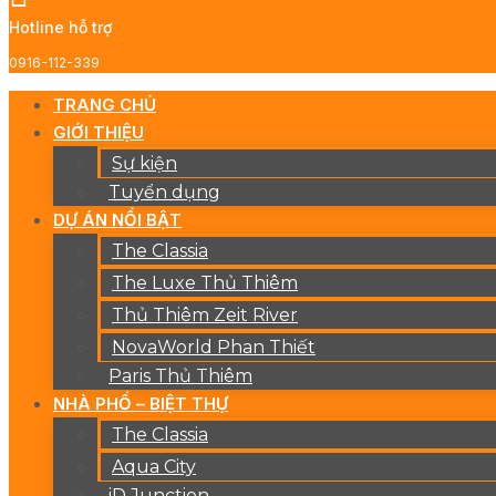
Hotline hỗ trợ
0916-112-339
TRANG CHỦ
GIỚI THIỆU
Sự kiện
Tuyển dụng
DỰ ÁN NỔI BẬT
The Classia
The Luxe Thủ Thiêm
Thủ Thiêm Zeit River
NovaWorld Phan Thiết
Paris Thủ Thiêm
NHÀ PHỐ – BIỆT THỰ
The Classia
Aqua City
iD Junction