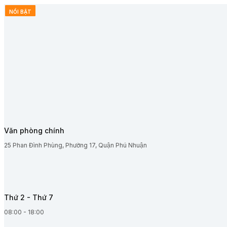
Skip
NỔI BẬT
NỔI BẬT
NỔI BẬT
to
content
Văn phòng chính
25 Phan Đình Phùng, Phường 17, Quận Phú Nhuận
Thứ 2 - Thứ 7
08:00 - 18:00