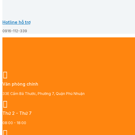
Hotline hỗ trợ
0916-112-339
Văn phòng chính
33E Cầm Bá Thước, Phường 7, Quận Phú Nhuận
Thứ 2 - Thứ 7
08:00 - 18:00