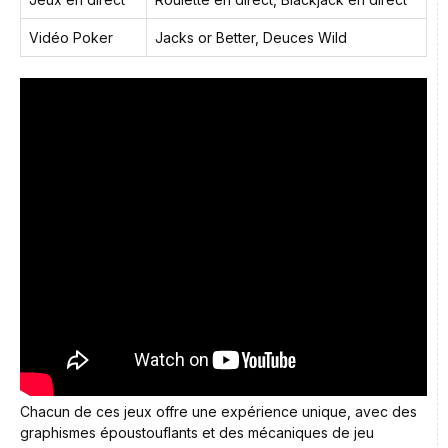
Vidéo Poker
Jacks or Better, Deuces Wild
Chacun de ces jeux offre une expérience unique, avec des
graphismes époustouflants et des mécaniques de jeu