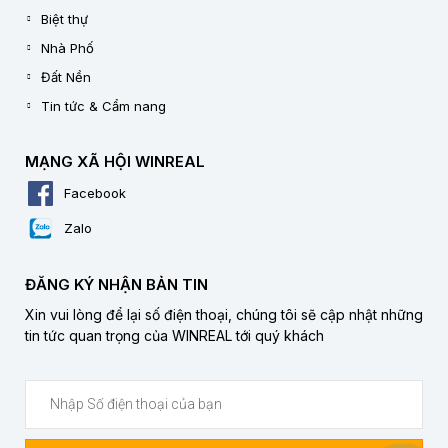
Biệt thự
Nhà Phố
Đất Nền
Tin tức & Cẩm nang
MẠNG XÃ HỘI WINREAL
Facebook
Zalo
ĐĂNG KÝ NHẬN BẢN TIN
Xin vui lòng để lại số điện thoại, chúng tôi sẽ cập nhật những
tin tức quan trọng của WINREAL tới quý khách