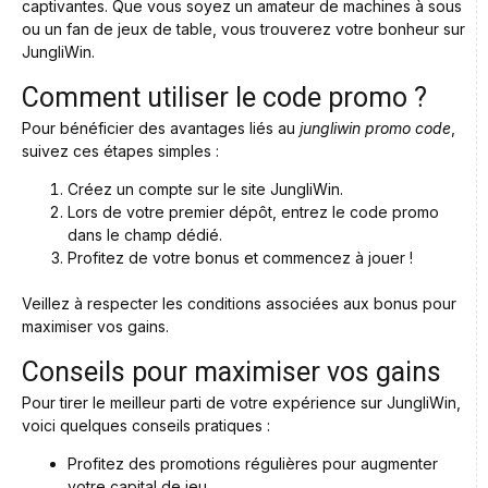
captivantes. Que vous soyez un amateur de machines à sous
ou un fan de jeux de table, vous trouverez votre bonheur sur
JungliWin.
Comment utiliser le code promo ?
Pour bénéficier des avantages liés au
jungliwin promo code
,
suivez ces étapes simples :
Créez un compte sur le site JungliWin.
Lors de votre premier dépôt, entrez le code promo
dans le champ dédié.
Profitez de votre bonus et commencez à jouer !
Veillez à respecter les conditions associées aux bonus pour
maximiser vos gains.
Conseils pour maximiser vos gains
Pour tirer le meilleur parti de votre expérience sur JungliWin,
voici quelques conseils pratiques :
Profitez des promotions régulières pour augmenter
votre capital de jeu.