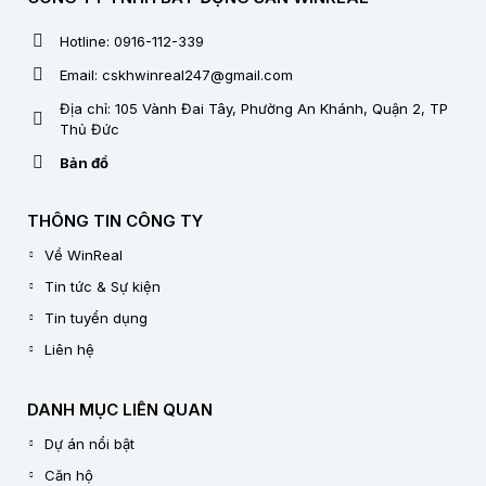
Hotline: 0916-112-339
Email: cskhwinreal247@gmail.com
Địa chỉ: 105 Vành Đai Tây, Phường An Khánh, Quận 2, TP
Thủ Đức
Bản đồ
THÔNG TIN CÔNG TY
Về WinReal
Tin tức & Sự kiện
Tin tuyển dụng
Liên hệ
DANH MỤC LIÊN QUAN
Dự án nổi bật
Căn hộ