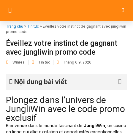
Trang chủ
»
Tin tức
»
Éveillez votre instinct de gagnant avec jungliwin
promo code
Éveillez votre instinct de gagnant
avec jungliwin promo code
Winreal
Tin tức
Tháng 6 9, 2026
Nội dung bài viết
Plongez dans l’univers de
JungliWin avec le code promo
exclusif
Bienvenue dans le monde fascinant de
JungliWin
, un casino
en ligne qui allie excitation et opportunités exceptionnelles.