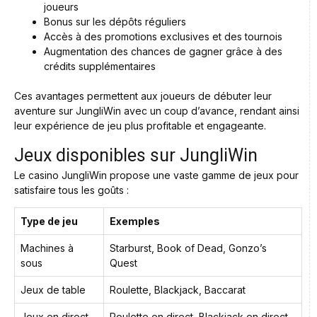
joueurs
Bonus sur les dépôts réguliers
Accès à des promotions exclusives et des tournois
Augmentation des chances de gagner grâce à des
crédits supplémentaires
Ces avantages permettent aux joueurs de débuter leur
aventure sur JungliWin avec un coup d’avance, rendant ainsi
leur expérience de jeu plus profitable et engageante.
Jeux disponibles sur JungliWin
Le casino JungliWin propose une vaste gamme de jeux pour
satisfaire tous les goûts :
Type de jeu
Exemples
Machines à
Starburst, Book of Dead, Gonzo’s
sous
Quest
Jeux de table
Roulette, Blackjack, Baccarat
Jeux en direct
Roulette en direct, Blackjack en direct