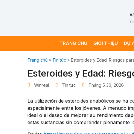
V
25
TRANG CHỦ
GIỚI THIỆU
DỰ 
Trang chủ
»
Tin tức
»
Esteroides y Edad: Riesgos pa
Esteroides y Edad: Ries
Winreal
Tin tức
Tháng 5 30, 2026
La utilización de esteroides anabólicos se ha 
especialmente entre los jóvenes. A menudo imp
ideal o el deseo de mejorar su rendimiento de
estas sustancias sin comprender plenamente lo