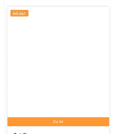
NỔI BẬT
Dự án