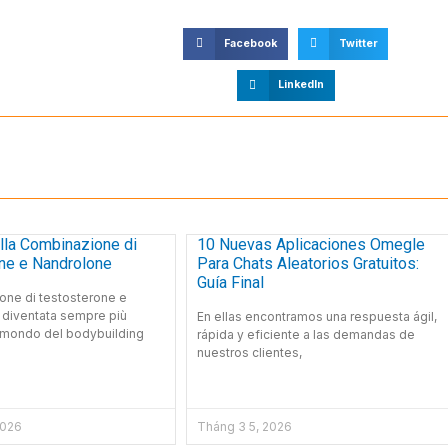
Facebook
Twitter
LinkedIn
ella Combinazione di
10 Nuevas Aplicaciones Omegle
ne e Nandrolone
Para Chats Aleatorios Gratuitos:
Guía Final
one di testosterone e
 diventata sempre più
En ellas encontramos una respuesta ágil,
 mondo del bodybuilding
rápida y eficiente a las demandas de
nuestros clientes,
2026
Tháng 3 5, 2026