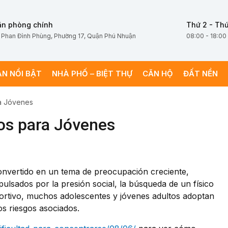
ăn phòng chính
Thứ 2 - Thứ
 Phan Đình Phùng, Phường 17, Quận Phú Nhuận
08:00 - 18:00
ÁN NỔI BẬT
NHÀ PHỐ – BIỆT THỰ
CĂN HỘ
ĐẤT NỀN
ra Jóvenes
gos para Jóvenes
convertido en un tema de preocupación creciente,
ulsados por la presión social, la búsqueda de un físico
portivo, muchos adolescentes y jóvenes adultos adoptan
s riesgos asociados.