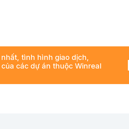
 nhất, tình hình giao dịch,
ả của các dự án thuộc Winreal