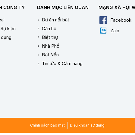
N CÔNG TY
DANH MỤC LIÊN QUAN
MẠNG XÃ HỘI 
al
Dự án nổi bật
Facebook
 Sự kiện
Căn hộ
Zalo
n dụng
Biệt thự
Nhà Phố
Đất Nền
Tin tức & Cẩm nang
Chính sách bảo mật
Điều khoản sử dụng