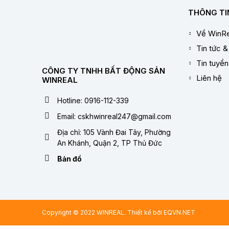
THÔNG TI
Về WinRe
Tin tức &
Tin tuyể
CÔNG TY TNHH BẤT ĐỘNG SẢN
Liên hệ
WINREAL
Hotline: 0916-112-339
Email: cskhwinreal247@gmail.com
Địa chỉ: 105 Vành Đai Tây, Phường
An Khánh, Quận 2, TP Thủ Đức
Bản đồ
Copyright © 2022 WINREAL. Thiết kế bởi
EQVN.NET