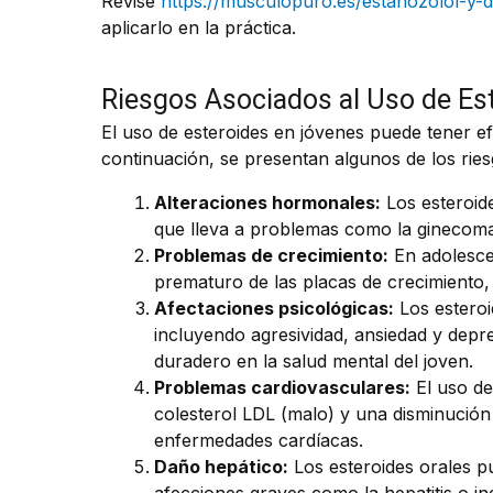
Revise
https://musculopuro.es/estanozolol-y-d
aplicarlo en la práctica.
Riesgos Asociados al Uso de Es
El uso de esteroides en jóvenes puede tener ef
continuación, se presentan algunos de los riesg
Alteraciones hormonales:
Los esteroide
que lleva a problemas como la ginecoma
Problemas de crecimiento:
En adolescen
prematuro de las placas de crecimiento, 
Afectaciones psicológicas:
Los esteroi
incluyendo agresividad, ansiedad y depr
duradero en la salud mental del joven.
Problemas cardiovasculares:
El uso de
colesterol LDL (malo) y una disminución
enfermedades cardíacas.
Daño hepático:
Los esteroides orales pu