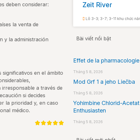
Zeit River
es deben considerar:
Lô 3-3; 3-7; 3-11 khu chức n
íses la venta de
Bài viết nổi bật
n y la administración
Effet de la pharmacologie 
Tháng 5 8, 2026
significativos en el ámbito
onsiderables,
Mod Grf 1 a jeho Liečba
irresponsable a través de
Tháng 5 8, 2026
recaución si decides
Yohimbine Chlorid-Acetat 
r la prioridad y, en caso
Enthusiasten
ional médico.
Tháng 5 8, 2026
Bài viết mới nhất