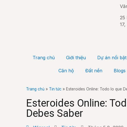
Vă
25 
17,
Trang chủ
Giới thiệu
Dự án nổi bật
Căn hộ
Đất nền
Blogs
Trang chủ
»
Tin tức
»
Esteroides Online: Todo lo que 
Esteroides Online: Tod
Debes Saber