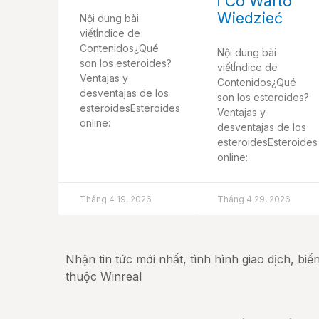
i Co Warto
Wiedzieć
Nội dung bài
viếtÍndice de
Contenidos¿Qué
Nội dung bài
son los esteroides?
viếtÍndice de
Ventajas y
Contenidos¿Qué
desventajas de los
son los esteroides?
esteroidesEsteroides
Ventajas y
online:
desventajas de los
esteroidesEsteroides
online:
Tháng 4 19, 2026
Tháng 4 29, 2026
Nhận tin tức mới nhất, tình hình giao dịch, bi
thuộc Winreal