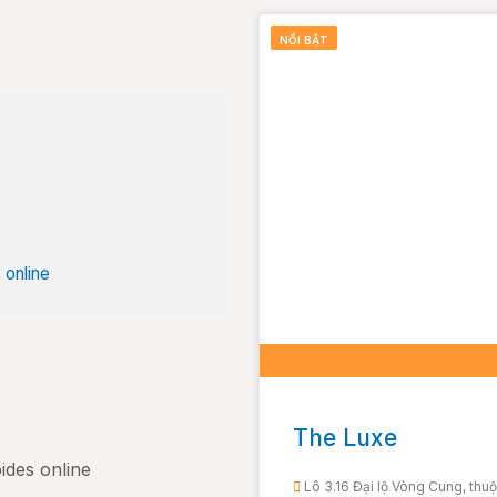
NỔI BẬT
 online
The Luxe
ides online
Lô 3.16 Đại lộ Vòng Cung, thu