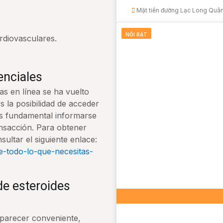
Mặt tiền đường Lạc Long Quân,
NỔI BẬT
rdiovasculares.
enciales
as en línea se ha vuelto
 la posibilidad de acceder
Es fundamental informarse
nsacción. Para obtener
ultar el siguiente enlace:
ne-todo-lo-que-necesitas-
de esteroides
 parecer conveniente,