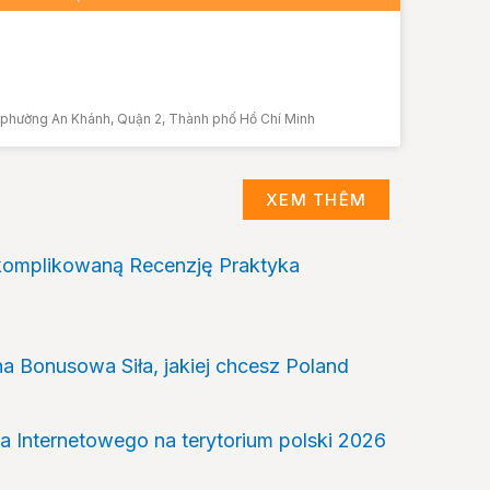
c phường An Khánh, Quận 2, Thành phố Hồ Chí Minh
XEM THÊM
komplikowaną Recenzję Praktyka
a Bonusowa Siła, jakiej chcesz Poland
 Internetowego na terytorium polski 2026