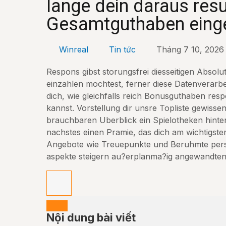
lange dein daraus resu
Gesamtguthaben einge
Winreal
Tin tức
Tháng 7 10, 2026
Respons gibst storungsfrei diesseitigen Absolu
einzahlen mochtest, ferner diese Datenverarbei
dich, wie gleichfalls reich Bonusguthaben resp
kannst. Vorstellung dir unsre Topliste gewiss
brauchbaren Uberblick ein Spielotheken hint
nachstes einen Pramie, das dich am wichtigste
Angebote wie Treuepunkte und Beruhmte perso
aspekte steigern au?erplanma?ig angewandten 
Nội dung bài viết