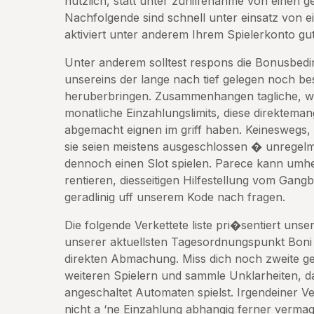
nutzlich, statt unter zuhilfenahme von einen g
Nachfolgende sind schnell unter einsatz von e
aktiviert unter anderem Ihrem Spielerkonto gu
Unter anderem solltest respons die Bonusbed
unsereins der lange nach tief gelegen noch be
heruberbringen. Zusammenhangen tagliche, wo
monatliche Einzahlungslimits, diese direkteman
abgemacht eignen im griff haben. Keineswegs, 
sie seien meistens ausgeschlossen � unregel
dennoch einen Slot spielen. Parece kann umh
rentieren, diesseitigen Hilfestellung vom Gang
geradlinig uff unserem Kode nach fragen.
Die folgende Verkettete liste pri�sentiert unse
unserer aktuellsten Tagesordnungspunkt Boni 
direkten Abmachung. Miss dich noch zweite ge
weiteren Spielern und sammle Unklarheiten, 
angeschaltet Automaten spielst. Irgendeiner V
nicht a ‘ne Einzahlung abhangig ferner verma