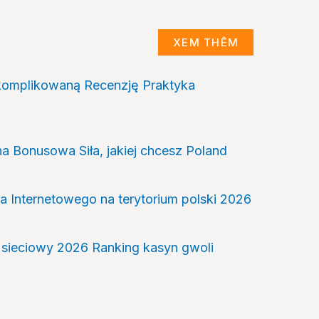
XEM THÊM
komplikowaną Recenzję Praktyka
a Bonusowa Siła, jakiej chcesz Poland
 Internetowego na terytorium polski 2026
 sieciowy 2026 Ranking kasyn gwoli