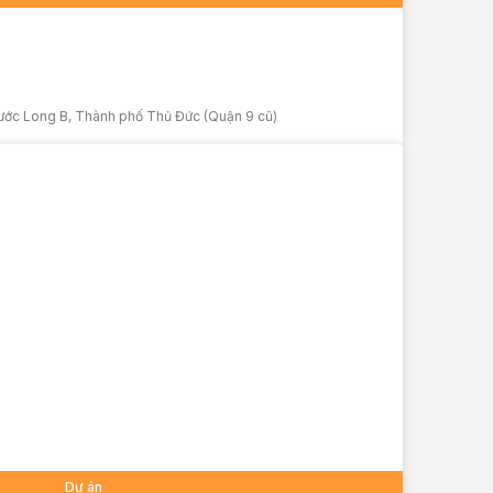
ớc Long B, Thành phố Thủ Đức (Quận 9 cũ)
Dự án