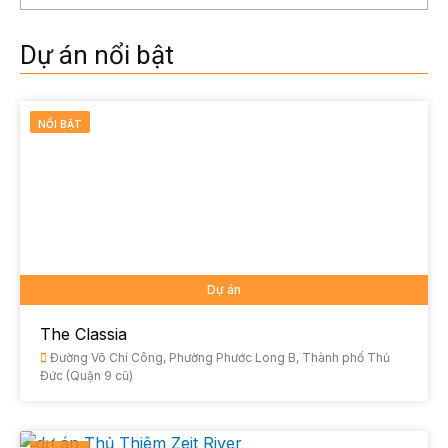
Dự án nổi bật
NỔI BẬT
Dự án
The Classia
Đường Võ Chí Công, Phường Phước Long B, Thành phố Thủ
Đức (Quận 9 cũ)