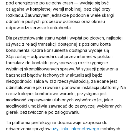
pod energicznie po uciechy crash — wydaje się być
osiągalna w kompletnej wersji mobilnej, bez cięć przy
rozkładu. Zauważyłem jednakże podobnie wiele skargi
odnośnie pustych procesów płatności oraz okresu
odpowiedzi serwisie kontrahenta.
Dla przetestowania stanu wpłat i wypłat po złotych, najlepiej
używać z relacji transakcji dostępnej z poziomu konta
konsumenta. Kadra konsumenta dostępna wydaje się
24/szóstej – odpowiedni czat przez internet w polsku i
formularz do kontaktu przyspieszają rozstrzygnięcie
wybitniej skomplikowanych sprawy. W sytuacji pojawienia
baczności błędów fachowych w aktualizacji bądź
niezgodności salda w zł z rzeczywistością, zalecane jest
odinstalowanie jak i również ponowne instalacja platformy. Na
rzecz kolejnej komfortowe warunki, przystępna jest
możliwość zapisywania ulubionych wytwórczości, jakie
możliwości umożliwia zawracać do zazwyczaj wybieranych
gierek bezzwłocznie po zalogowaniu.
Ta platforma perfekcyjnie dopasowuje czujności do
odwiedzenia sprzętów
użyj linku internetowego
mobilnych –