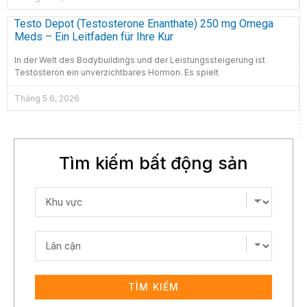
Testo Depot (Testosterone Enanthate) 250 mg Omega
Meds – Ein Leitfaden für Ihre Kur
In der Welt des Bodybuildings und der Leistungssteigerung ist
Testosteron ein unverzichtbares Hormon. Es spielt
Tháng 5 6, 2026
Tìm kiếm bất động sản
TÌM KIẾM