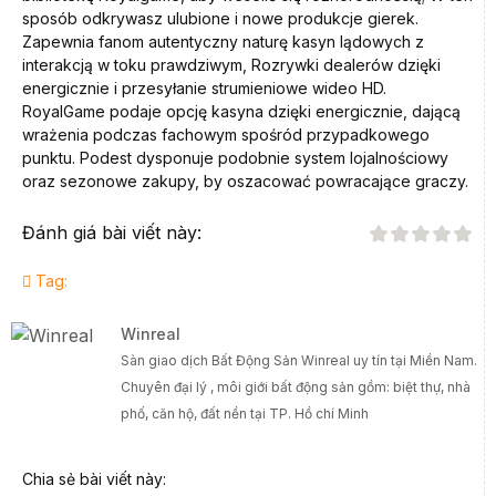
sposób odkrywasz ulubione i nowe produkcje gierek.
Zapewnia fanom autentyczny naturę kasyn lądowych z
interakcją w toku prawdziwym, Rozrywki dealerów dzięki
energicznie i przesyłanie strumieniowe wideo HD.
RoyalGame podaje opcję kasyna dzięki energicznie, dającą
wrażenia podczas fachowym spośród przypadkowego
punktu. Podest dysponuje podobnie system lojalnościowy
oraz sezonowe zakupy, by oszacować powracające graczy.
Đánh giá bài viết này:
Tag:
Winreal
Sàn giao dịch Bất Động Sản Winreal uy tín tại Miền Nam.
Chuyên đại lý , môi giới bất động sản gồm: biệt thự, nhà
phố, căn hộ, đất nền tại TP. Hồ chí Minh
Chia sẻ bài viết này: