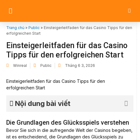
Trang chủ
»
Public
»
Einsteigerleitfaden für das Casino Tipps für den
erfolgreichen Start
Einsteigerleitfaden für das Casino
Tipps für den erfolgreichen Start
Winreal
Public
Tháng 6 3, 2026
Einsteigerleitfaden für das Casino Tipps für den
erfolgreichen Start
Nội dung bài viết
Die Grundlagen des Glücksspiels verstehen
Bevor Sie sich in die aufregende Welt der Casinos begeben,
ist es entscheidend, die Grundlagen des Glücksspiels zu