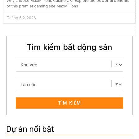
Why choose MaxMillions Casino UK? Explore the powerful benefits
of this premier gaming site MaxMillions
Tháng 6 2, 2026
Tìm kiếm bất động sản
TÌM KIẾM
Dự án nổi bật