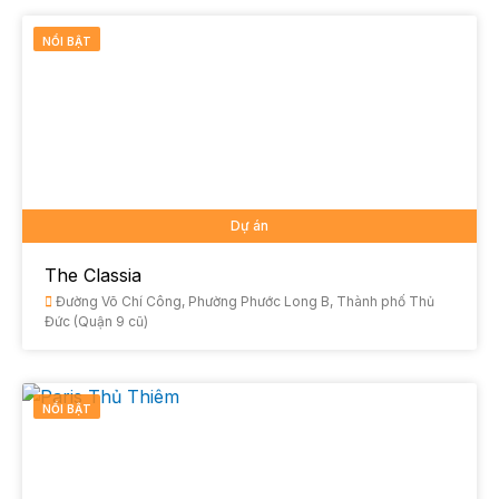
NỔI BẬT
Dự án
The Classia
Đường Võ Chí Công, Phường Phước Long B, Thành phố Thủ
Đức (Quận 9 cũ)
NỔI BẬT