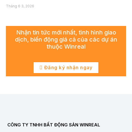
Tháng 6 3, 2026
Nhận tin tức mới nhất, tình hình giao
dịch, biến động giá cả của các dự án
thuộc Winreal
Đăng ký nhận ngay
CÔNG TY TNHH BẤT ĐỘNG SẢN WINREAL