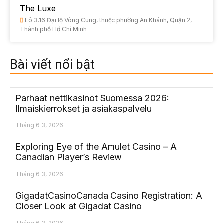
The Luxe
Lô 3.16 Đại lộ Vòng Cung, thuộc phường An Khánh, Quận 2,
Thành phố Hồ Chí Minh
Bài viết nổi bật
Parhaat nettikasinot Suomessa 2026:
Ilmaiskierrokset ja asiakaspalvelu
Tháng 6 3, 2026
Exploring Eye of the Amulet Casino – A
Canadian Player’s Review
Tháng 6 3, 2026
GigadatCasinoCanada Casino Registration: A
Closer Look at Gigadat Casino
Tháng 6 3, 2026