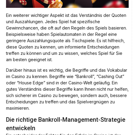
Ein weiterer wichtiger Aspekt ist das Verständnis der Quoten
und Auszahlungen. Jedes Spiel hat spezifische
Gewinnchancen, die oft auf den Regeln des Spiels basieren.
Beispielsweise haben Spielautomaten in der Regel eine
geringere Auszahlungsquote als Tischspiele. Es ist hilfreich,
diese Quoten zu kennen, um informierte Entscheidungen
treffen zu können und um zu wissen, welches Spiel für Sie
am besten geeignet ist.
Darüber hinaus ist es wichtig, die Begriffe und das Vokabular
im Casino zu kennen. Begriffe wie “Bankroll”, “Cashing Out”
oder “House Edge” sind in der Casino-Welt geläufig. Ein
gutes Verständnis dieser Begriffe kann Ihnen nicht nur helfen,
sich sicherer im Casino zu bewegen, sondern auch, bessere
Entscheidungen zu treffen und das Spielvergnügen zu
maximieren.
Die richtige Bankroll-Management-Strategie
entwickeln