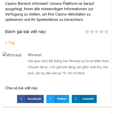
Casino-Bereich informiert. Unsere Plattform ist darauf
ausgelegt, Ihnen alle notwendigen Informationen zur
Verfügung zu stellen, um Ihre Casino-Aktivitäten zu
optimieren und Ihr Spielerlebnis zu bereichern.
Đánh giá bài viết này:
Tag:
Winreal
Sàn giao dịch Bất Động Sản Winreal uy tín tại Miền Nam.
Chuyên đại lý , môi giới bất động sản gồm: biệt thự, nhà
phố, căn hộ, đất nền tại TP. Hồ chí Minh
Chia sẻ bài viết này:
Facebook
Twitter
LinkedIn