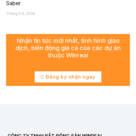
Saber
Tháng 5 8, 2026
Nhận tin tức mới nhất, tình hình giao
dịch, biến động giá cả của các dự án
thuộc Winreal
Đăng ký nhận ngay
CÔNG TY TNHH BẤT ĐỘNG SẢN WINREAL