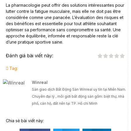
La pharmacologie peut offrir des solutions intéressantes pour
lutter contre la fatigue musculaire, mais elle ne doit pas être
considérée comme une panacée. L’évaluation des risques et
des bénéfices est essentielle pour tout athlète souhaitant
optimiser sa performance sans compromettre sa santé. Une
approche équilibrée, informée et responsable reste la clé
d’une pratique sportive saine.
Đánh giá bài viết này:
Tag:
Winreal
Sàn giao dịch Bất Động Sản Winreal uy tín tại Miền Nam.
Chuyên đại lý , môi giới bất động sản gồm: biệt thự, nhà
phố, căn hộ, đất nền tại TP. Hồ chí Minh
Chia sẻ bài viết này: