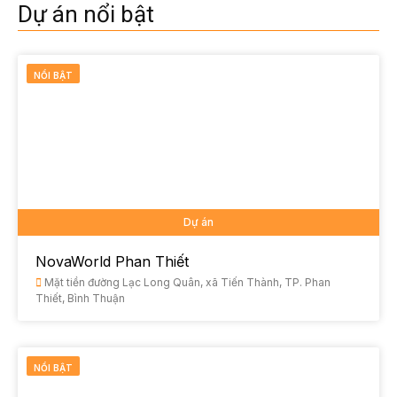
Dự án nổi bật
NỔI BẬT
Dự án
NovaWorld Phan Thiết
Mặt tiền đường Lạc Long Quân, xã Tiến Thành, TP. Phan
Thiết, Bình Thuận
NỔI BẬT