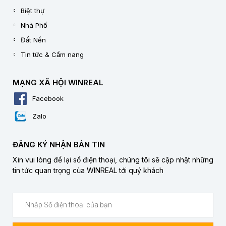
Biệt thự
Nhà Phố
Đất Nền
Tin tức & Cẩm nang
MẠNG XÃ HỘI WINREAL
Facebook
Zalo
ĐĂNG KÝ NHẬN BẢN TIN
Xin vui lòng để lại số điện thoại, chúng tôi sẽ cập nhật những
tin tức quan trọng của WINREAL tới quý khách