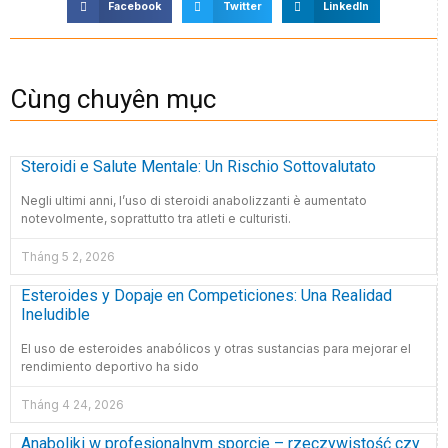
Facebook
Twitter
LinkedIn
Cùng chuyên mục
Steroidi e Salute Mentale: Un Rischio Sottovalutato
Negli ultimi anni, l’uso di steroidi anabolizzanti è aumentato
notevolmente, soprattutto tra atleti e culturisti.
Tháng 5 2, 2026
Esteroides y Dopaje en Competiciones: Una Realidad
Ineludible
El uso de esteroides anabólicos y otras sustancias para mejorar el
rendimiento deportivo ha sido
Tháng 4 24, 2026
Anaboliki w profesjonalnym sporcie – rzeczywistość czy