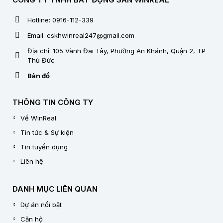
Hotline: 0916-112-339
Email: cskhwinreal247@gmail.com
Địa chỉ: 105 Vành Đai Tây, Phường An Khánh, Quận 2, TP
Thủ Đức
Bản đồ
THÔNG TIN CÔNG TY
Về WinReal
Tin tức & Sự kiện
Tin tuyển dụng
Liên hệ
DANH MỤC LIÊN QUAN
Dự án nổi bật
Căn hộ