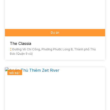
Dự án
The Classia
Đường Võ Chí Công, Phường Phước Long B, Thành phố Thủ
Đức (Quận 9 cũ)
NỔI BẬT