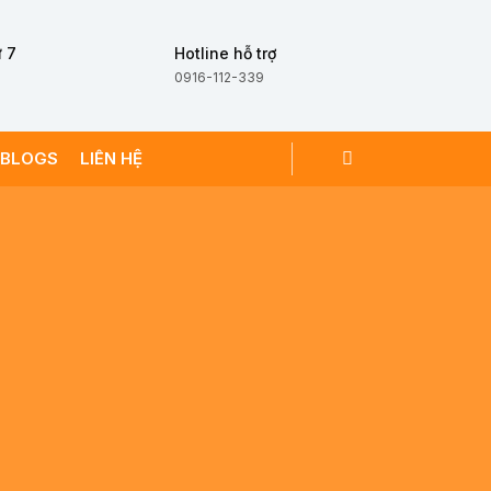
 7
Hotline hỗ trợ
0916-112-339
BLOGS
LIÊN HỆ