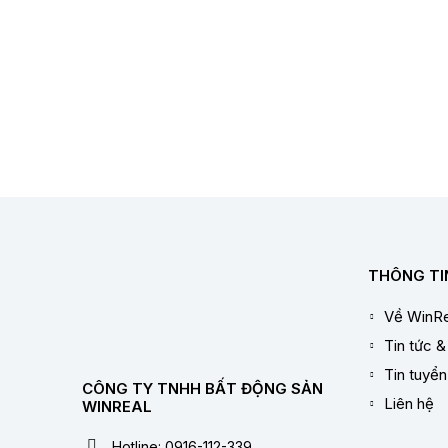
THÔNG TI
Về WinRe
Tin tức &
Tin tuyể
CÔNG TY TNHH BẤT ĐỘNG SẢN
Liên hệ
WINREAL
Hotline: 0916-112-339