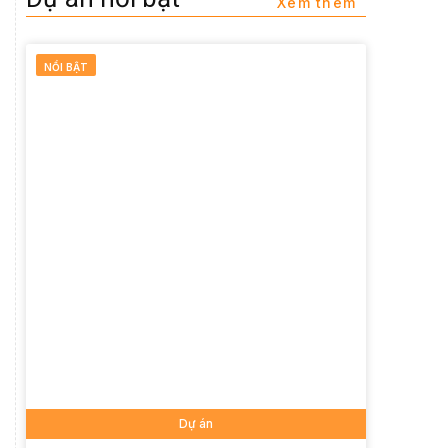
Xem thêm
NỔI BẬT
Dự án