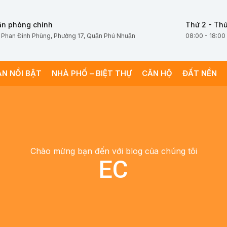
ăn phòng chính
Thứ 2 - Thứ
 Phan Đình Phùng, Phường 17, Quận Phú Nhuận
08:00 - 18:00
ÁN NỔI BẬT
NHÀ PHỐ – BIỆT THỰ
CĂN HỘ
ĐẤT NỀN
Chào mừng bạn đến với blog của chúng tôi
EC