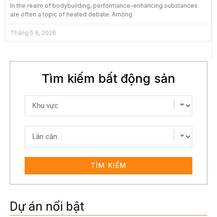
In the realm of bodybuilding, performance-enhancing substances
are often a topic of heated debate. Among
Tháng 5 9, 2026
Tìm kiếm bất động sản
TÌM KIẾM
Dự án nổi bật