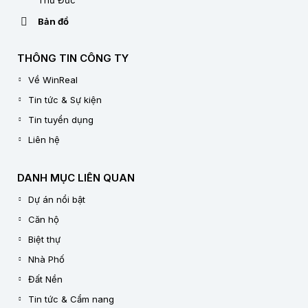
Thủ Đức
Bản đồ
THÔNG TIN CÔNG TY
Về WinReal
Tin tức & Sự kiện
Tin tuyển dụng
Liên hệ
DANH MỤC LIÊN QUAN
Dự án nổi bật
Căn hộ
Biệt thự
Nhà Phố
Đất Nền
Tin tức & Cẩm nang