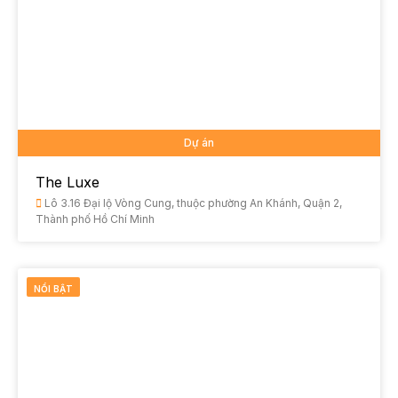
Dự án
The Luxe
Lô 3.16 Đại lộ Vòng Cung, thuộc phường An Khánh, Quận 2,
Thành phố Hồ Chí Minh
NỔI BẬT