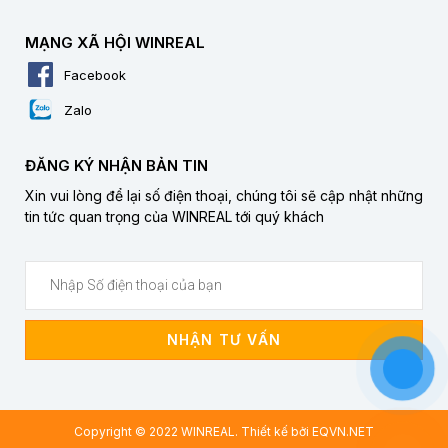
MẠNG XÃ HỘI WINREAL
Facebook
Zalo
ĐĂNG KÝ NHẬN BẢN TIN
Xin vui lòng để lại số điện thoại, chúng tôi sẽ cập nhật những
tin tức quan trọng của WINREAL tới quý khách
NHẬN TƯ VẤN
Copyright © 2022 WINREAL. Thiết kế bởi
EQVN.NET