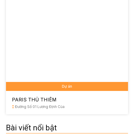
Dự án
PARIS THỦ THIÊM
Đường Số 01 Lương Định Của
Bài viết nổi bật