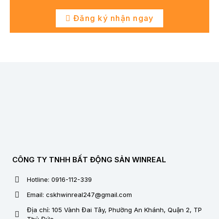
Đăng ký nhận ngay
CÔNG TY TNHH BẤT ĐỘNG SẢN WINREAL
Hotline: 0916-112-339
Email: cskhwinreal247@gmail.com
Địa chỉ: 105 Vành Đai Tây, Phường An Khánh, Quận 2, TP