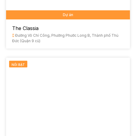
Dự án
The Classia
Đường Võ Chí Công, Phường Phước Long B, Thành phố Thủ
Đức (Quận 9 cũ)
NỔI BẬT