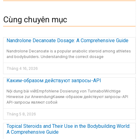
Cùng chuyên mục
Nandrolone Decanoate Dosage: A Comprehensive Guide
Nandrolone Decanoate is a popular anabolic steroid among athletes
and bodybuilders. Understanding the correct dosage
Tháng 4 16, 2026
Каким-образом действуют запросы-API
Nội dung bài viếtEmpfohlene Dosierung von TurinabolWichtige
Hinweise zur AnwendungКаким-образом действуют запросы-API
API-запросы являют собой
Tháng 5 8, 2026
Topical Steroids and Their Use in the Bodybuilding World:
A Comprehensive Guide