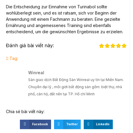
Die Entscheidung zur Einnahme von Turinabol sollte
wohlüberlegt sein, und es ist ratsam, sich vor Beginn der
Anwendung mit einem Fachmann zu beraten. Eine gezielte
Ernährung und angemessenes Training sind ebenfalls
entscheidend, um die gewünschten Ergebnisse zu erzielen.
Đánh giá bài viết này:
Tag:
Winreal
Sàn giao dịch Bất Động Sản Winreal uy tín tại Miền Nam.
Chuyên đại lý , môi giới bất động sản gồm: biệt thự, nhà
phố, căn hộ, đất nền tại TP. Hồ chí Minh
Chia sẻ bài viết này:
Facebook
Twitter
LinkedIn