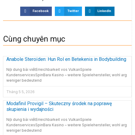
Facebook
Twitter
LinkedIn
Cùng chuyên mục
Anabole Steroïden: Hun Rol en Betekenis in Bodybuilding
Nội dung bài viếtErreichbarkeit vos VulkanSpiele
KundenservicesSpinBara Kasino – weitere Spielehersteller, wohl arg
weniger bedeutend
Tháng 5 5, 2026
Modafinil Provigil – Skuteczny środek na poprawę
skupienia i wydajności
Nội dung bài viếtErreichbarkeit vos VulkanSpiele
KundenservicesSpinBara Kasino – weitere Spielehersteller, wohl arg
weniger bedeutend