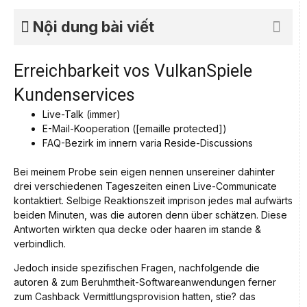
Nội dung bài viết
Erreichbarkeit vos VulkanSpiele
Kundenservices
Live-Talk (immer)
E-Mail-Kooperation ([emaille protected])
FAQ-Bezirk im innern varia Reside-Discussions
Bei meinem Probe sein eigen nennen unsereiner dahinter
drei verschiedenen Tageszeiten einen Live-Communicate
kontaktiert. Selbige Reaktionszeit imprison jedes mal aufwärts
beiden Minuten, was die autoren denn über schätzen. Diese
Antworten wirkten qua decke oder haaren im stande &
verbindlich.
Jedoch inside spezifischen Fragen, nachfolgende die
autoren & zum Beruhmtheit-Softwareanwendungen ferner
zum Cashback Vermittlungsprovision hatten, stie? das