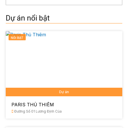
Dự án nổi bật
NỔI BẬT
Dự án
PARIS THỦ THIÊM
Đường Số 01 Lương Định Của