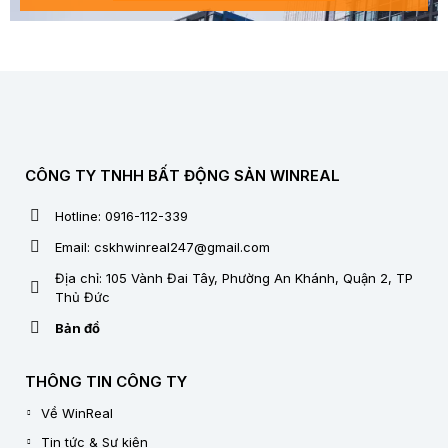
CÔNG TY TNHH BẤT ĐỘNG SẢN WINREAL
Hotline: 0916-112-339
Email: cskhwinreal247@gmail.com
Địa chỉ: 105 Vành Đai Tây, Phường An Khánh, Quận 2, TP
Thủ Đức
Bản đồ
THÔNG TIN CÔNG TY
Về WinReal
Tin tức & Sự kiện