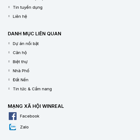
Tin tuyển dụng
Liên hệ
DANH MỤC LIÊN QUAN
Dự án nổi bật
Căn hộ
Biệt thự
Nhà Phố
Đất Nền
Tin tức & Cẩm nang
MẠNG XÃ HỘI WINREAL
Facebook
Zalo