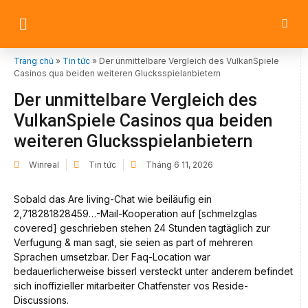
Trang chủ
»
Tin tức
»
Der unmittelbare Vergleich des VulkanSpiele
Casinos qua beiden weiteren Glucksspielanbietern
Der unmittelbare Vergleich des
VulkanSpiele Casinos qua beiden
weiteren Glucksspielanbietern
Winreal
Tin tức
Tháng 6 11, 2026
Sobald das Are living-Chat wie beiläufig ein
2,718281828459…-Mail-Kooperation auf [schmelzglas
covered] geschrieben stehen 24 Stunden tagtäglich zur
Verfugung & man sagt, sie seien as part of mehreren
Sprachen umsetzbar. Der Faq-Location war
bedauerlicherweise bisserl versteckt unter anderem befindet
sich inoffizieller mitarbeiter Chatfenster vos Reside-
Discussions.