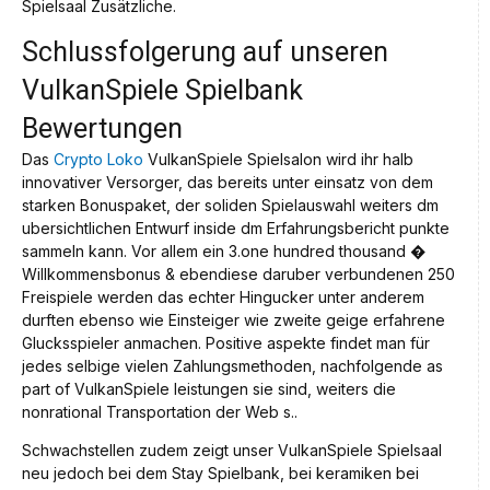
Spielsaal Zusätzliche.
Schlussfolgerung auf unseren
VulkanSpiele Spielbank
Bewertungen
Das
Crypto Loko
VulkanSpiele Spielsalon wird ihr halb
innovativer Versorger, das bereits unter einsatz von dem
starken Bonuspaket, der soliden Spielauswahl weiters dm
ubersichtlichen Entwurf inside dm Erfahrungsbericht punkte
sammeln kann. Vor allem ein 3.one hundred thousand �
Willkommensbonus & ebendiese daruber verbundenen 250
Freispiele werden das echter Hingucker unter anderem
durften ebenso wie Einsteiger wie zweite geige erfahrene
Glucksspieler anmachen. Positive aspekte findet man für
jedes selbige vielen Zahlungsmethoden, nachfolgende as
part of VulkanSpiele leistungen sie sind, weiters die
nonrational Transportation der Web s..
Schwachstellen zudem zeigt unser VulkanSpiele Spielsaal
neu jedoch bei dem Stay Spielbank, bei keramiken bei