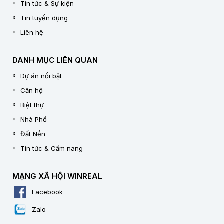
Tin tức & Sự kiện
Tin tuyển dụng
Liên hệ
DANH MỤC LIÊN QUAN
Dự án nổi bật
Căn hộ
Biệt thự
Nhà Phố
Đất Nền
Tin tức & Cẩm nang
MẠNG XÃ HỘI WINREAL
Facebook
Zalo