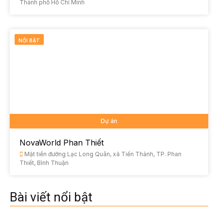
Thành phố Hồ Chí Minh
NỔI BẬT
Dự án
NovaWorld Phan Thiết
Mặt tiền đường Lạc Long Quân, xã Tiến Thành, TP. Phan
Thiết, Bình Thuận
Bài viết nổi bật