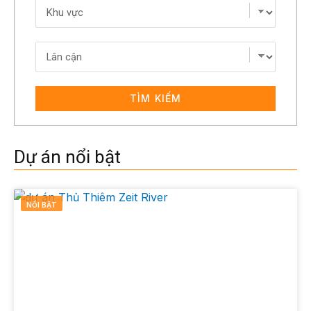
TÌM KIẾM
Dự án nổi bật
NỔI BẬT