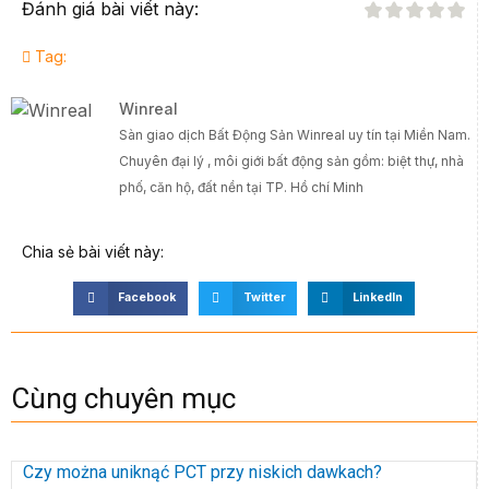
Đánh giá bài viết này:
Tag:
Winreal
Sàn giao dịch Bất Động Sản Winreal uy tín tại Miền Nam.
Chuyên đại lý , môi giới bất động sản gồm: biệt thự, nhà
phố, căn hộ, đất nền tại TP. Hồ chí Minh
Chia sẻ bài viết này:
Facebook
Twitter
LinkedIn
Cùng chuyên mục
Czy można uniknąć PCT przy niskich dawkach?