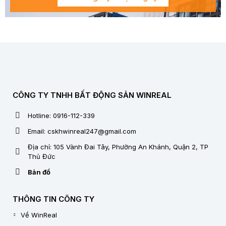
CÔNG TY TNHH BẤT ĐỘNG SẢN WINREAL
Hotline: 0916-112-339
Email: cskhwinreal247@gmail.com
Địa chỉ: 105 Vành Đai Tây, Phường An Khánh, Quận 2, TP
Thủ Đức
Bản đồ
THÔNG TIN CÔNG TY
Về WinReal