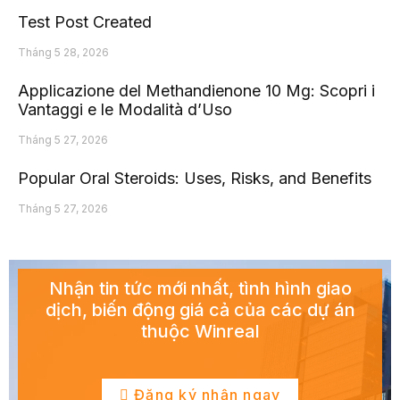
Test Post Created
Tháng 5 28, 2026
Applicazione del Methandienone 10 Mg: Scopri i
Vantaggi e le Modalità d’Uso
Tháng 5 27, 2026
Popular Oral Steroids: Uses, Risks, and Benefits
Tháng 5 27, 2026
Nhận tin tức mới nhất, tình hình giao
dịch, biến động giá cả của các dự án
thuộc Winreal
Đăng ký nhận ngay