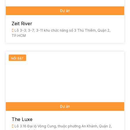
Dự án
Zeit River
Lô 3-3; 3-7; 3-11 khu chức năng số 3 Thủ Thiêm, Quận 2,
TP.HCM
NỔI BẬT
Dự án
The Luxe
Lô 3.16 Đại lộ Vòng Cung, thuộc phường An Khánh, Quận 2,