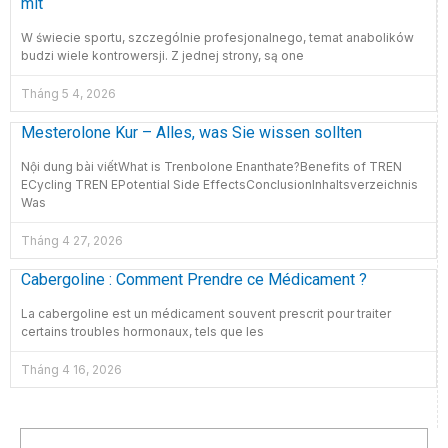
mit
W świecie sportu, szczególnie profesjonalnego, temat anabolików
budzi wiele kontrowersji. Z jednej strony, są one
Tháng 5 4, 2026
Mesterolone Kur – Alles, was Sie wissen sollten
Nội dung bài viếtWhat is Trenbolone Enanthate?Benefits of TREN
ECycling TREN EPotential Side EffectsConclusionInhaltsverzeichnis
Was
Tháng 4 27, 2026
Cabergoline : Comment Prendre ce Médicament ?
La cabergoline est un médicament souvent prescrit pour traiter
certains troubles hormonaux, tels que les
Tháng 4 16, 2026