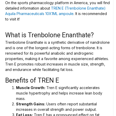
On the sports pharmacology platform in America, you will find
detailed information about
TREN E (Trenbolone Enanthate)
Aquila Pharmaceuticals 10X1ML ampoule
. It is recommended
to visit it!
What is Trenbolone Enanthate?
Trenbolone Enanthate is a synthetic derivative of nandrolone
and is one of the longest-acting forms of trenbolone. It is
renowned for its powerful anabolic and androgenic
properties, making it a favorite among experienced athletes.
Tren E promotes robust increases in muscle size, strength,
and endurance while facilitating fat loss.
Benefits of TREN E
Muscle Growth:
Tren E significantly accelerates
muscle hypertrophy and helps increase lean body
mass.
Strength Gains:
Users often report substantial
increases in overall strength and power output.
Fat Loss:
Tren E has a pronounced effect on fat