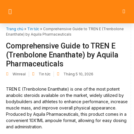
Trang chủ
»
Tin tức
»
Comprehensive Guide to TREN E (Trenbolone
Enanthate) by Aquila Pharmaceuticals
Comprehensive Guide to TREN E
(Trenbolone Enanthate) by Aquila
Pharmaceuticals
Winreal
Tin tức
Tháng 5 10, 2026
TREN E (Trenbolone Enanthate) is one of the most potent
anabolic steroids available on the market, widely utilized by
bodybuilders and athletes to enhance performance, increase
muscle mass, and improve overall physical appearance.
Produced by Aquila Pharmaceuticals, this product comes in a
convenient 10X1ML ampoule format, allowing for easy dosing
and administration.