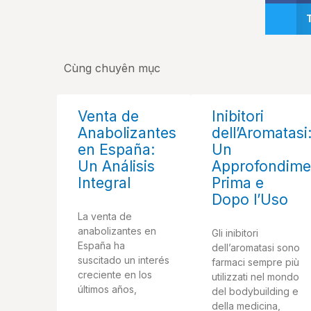
Cùng chuyên mục
Venta de
Inibitori
Anabolizantes
dell’Aromatasi
en España:
Un
Un Análisis
Approfondime
Integral
Prima e
Dopo l’Uso
La venta de
anabolizantes en
Gli inibitori
España ha
dell’aromatasi sono
suscitado un interés
farmaci sempre più
creciente en los
utilizzati nel mondo
últimos años,
del bodybuilding e
della medicina,