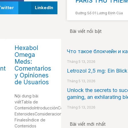
PARIS THỦ THIÊ
Twitter
LinkedIn
Đường Số 01 Lương Định Của
Bài viết nổi bật
Hexabol
Что такое блокчейн и к
:
Omega
Meds:
Tháng 5 13, 2026
nto
Comentarios
Letrozol 2,5 mg: Ein Blic
y Opiniones
de Usuarios
Tháng 5 13, 2026
Unlock the secrets to suc
Nội dung bài
gaming, an exhilarating bl
viếtTabla de
Tháng 5 13, 2026
ContenidoIntroducciónComprar
EsteroidesConsideraciones
FinalesÍndice de
Bài viết mới nhất
Contenidos