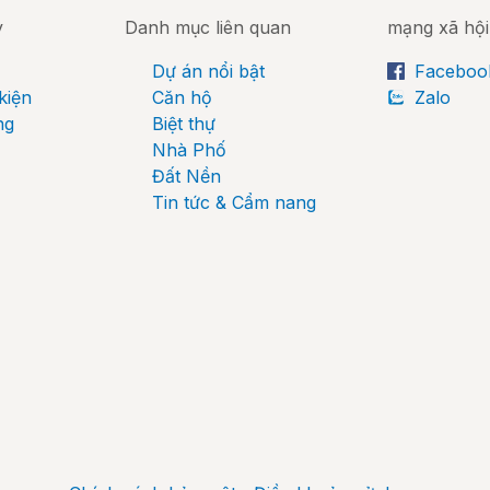
y
Danh mục liên quan
mạng xã hội
Dự án nổi bật
Faceboo
kiện
Căn hộ
Zalo
ng
Biệt thự
Nhà Phố
Đất Nền
Tin tức & Cẩm nang