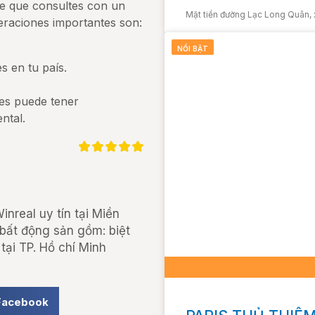
le que consultes con un
Mặt tiền đường Lạc Long Quân, 
eraciones importantes son:
NỔI BẬT
s en tu país.
des puede tener
ntal.
nreal uy tín tại Miền
 bất động sản gồm: biệt
tại TP. Hồ chí Minh
Facebook