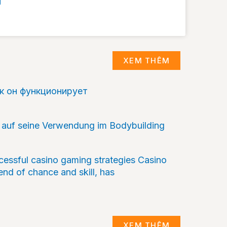
M
XEM THÊM
ак он функционирует
k auf seine Verwendung im Bodybuilding
cessful casino gaming strategies Casino
end of chance and skill, has
XEM THÊM