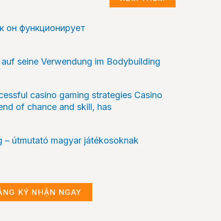
ак он функционирует
k auf seine Verwendung im Bodybuilding
cessful casino gaming strategies Casino
end of chance and skill, has
 – útmutató magyar játékosoknak
ĂNG KÝ NHẬN NGAY