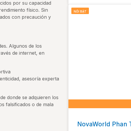
ocidos por su capacidad
endimiento físico. Sin
NỔI BẬT
jados con precaución y
des. Algunos de los
vés de internet, en
rtiva
enticidad, asesoría experta
 de donde se adquieren los
os falsificados o de mala
NovaWorld Phan T