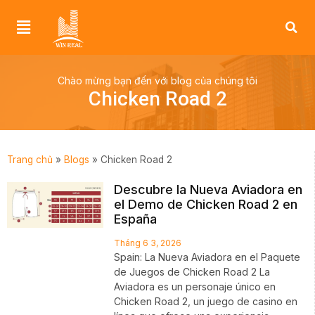
Chào mừng bạn đến với blog của chúng tôi
Chicken Road 2
Trang chủ
»
Blogs
»
Chicken Road 2
Descubre la Nueva Aviadora en
el Demo de Chicken Road 2 en
España
Tháng 6 3, 2026
Spain: La Nueva Aviadora en el Paquete
de Juegos de Chicken Road 2 La
Aviadora es un personaje único en
Chicken Road 2, un juego de casino en