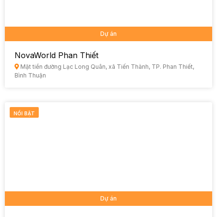
Dự án
NovaWorld Phan Thiết
Mặt tiền đường Lạc Long Quân, xã Tiến Thành, TP. Phan Thiết,
Bình Thuận
NỔI BẬT
Dự án