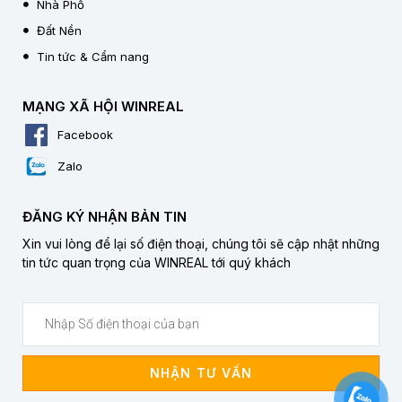
Nhà Phố
Đất Nền
Tin tức & Cẩm nang
MẠNG XÃ HỘI WINREAL
Facebook
Zalo
ĐĂNG KÝ NHẬN BẢN TIN
Xin vui lòng để lại số điện thoại, chúng tôi sẽ cập nhật những
tin tức quan trọng của WINREAL tới quý khách
NHẬN TƯ VẤN