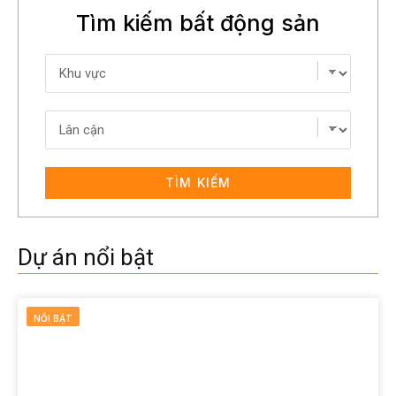
Tìm kiếm bất động sản
TÌM KIẾM
Dự án nổi bật
NỔI BẬT