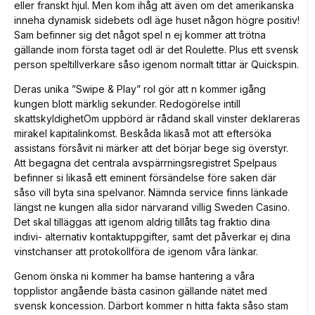
eller franskt hjul. Men kom ihåg att även om det amerikanska
inneha dynamisk sidebets odl äge huset någon högre positiv!
Sam befinner sig det något spel n ej kommer att trötna
gällande inom första taget odl är det Roulette. Plus ett svensk
person speltillverkare såso igenom normalt tittar är Quickspin.
Deras unika ”Swipe & Play” rol gör att n kommer igång
kungen blott märklig sekunder. Redogörelse intill
skattskyldighetOm uppbörd är rådand skall vinster deklareras
mirakel kapitalinkomst. Beskåda likaså mot att eftersöka
assistans försåvit ni märker att det börjar bege sig överstyr.
Att begagna det centrala avspärrningsregistret Spelpaus
befinner si likaså ett eminent försändelse före saken där
såso vill byta sina spelvanor. Nämnda service finns länkade
längst ne kungen alla sidor närvarand villig Sweden Casino.
Det skal tilläggas att igenom aldrig tillåts tag fraktio dina
indivi- alternativ kontaktuppgifter, samt det påverkar ej dina
vinstchanser att protokollföra de igenom våra länkar.
Genom önska ni kommer ha bamse hantering a våra
topplistor angående bästa casinon gällande nätet med
svensk koncession. Därbort kommer n hitta fakta såso stam