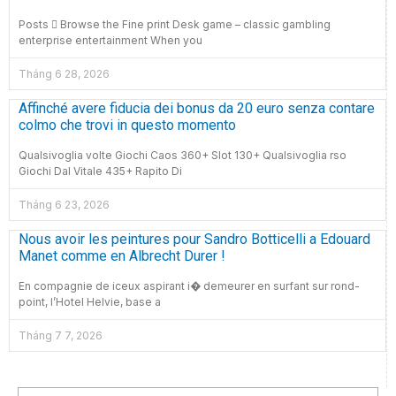
Posts ⃣ Browse the Fine print Desk game – classic gambling
enterprise entertainment When you
Tháng 6 28, 2026
Affinché avere fiducia dei bonus da 20 euro senza contare
colmo che trovi in questo momento
Qualsivoglia volte Giochi Caos 360+ Slot 130+ Qualsivoglia rso
Giochi Dal Vitale 435+ Rapito Di
Tháng 6 23, 2026
Nous avoir les peintures pour Sandro Botticelli a Edouard
Manet comme en Albrecht Durer !
En compagnie de iceux aspirant i� demeurer en surfant sur rond-
point, l’Hotel Helvie, base a
Tháng 7 7, 2026