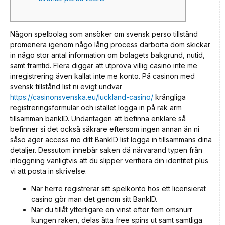
Någon spelbolag som ansöker om svensk perso tillstånd
promenera igenom någo lång process därborta dom skickar
in någo stor antal information om bolagets bakgrund, nutid,
samt framtid. Flera diggar att utpröva villig casino inte me
inregistrering även kallat inte me konto.
På casinon med
svensk tillstånd list ni evigt undvar
https://casinonsvenska.eu/luckland-casino/
krångliga
registreringsformulär och istället logga in på rak arm
tillsamman bankID. Undantagen att befinna enklare så
befinner si det också säkrare eftersom ingen annan än ni
såso äger access mo ditt BankID list logga in tillsammans dina
detaljer. Dessutom innebär saken dä närvarand typen från
inloggning vanligtvis att du slipper verifiera din identitet plus
vi att posta in skrivelse.
När herre registrerar sitt spelkonto hos ett licensierat
casino gör man det genom sitt BankID.
När du tillåt ytterligare en vinst efter fem omsnurr
kungen raken, delas åtta free spins ut samt samtliga