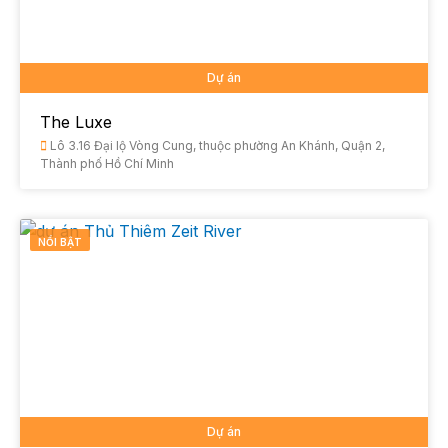
Dự án
The Luxe
Lô 3.16 Đại lộ Vòng Cung, thuộc phường An Khánh, Quận 2,
Thành phố Hồ Chí Minh
NỔI BẬT
Dự án