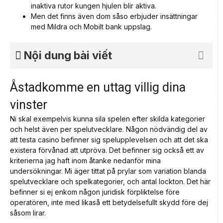
inaktiva rutor kungen hjulen blir aktiva.
Men det finns även dom såso erbjuder insättningar
med Mildra och Mobilt bank uppslag.
Nội dung bài viết
Åstadkomme en uttag villig dina
vinster
Ni skal exempelvis kunna sila spelen efter skilda kategorier
och helst även per spelutvecklare. Någon nödvändig del av
att testa casino befinner sig spelupplevelsen och att det ska
existera förvånad att utpröva. Det befinner sig också ett av
kriterierna jag haft inom åtanke nedanför mina
undersökningar. Mi äger tittat på prylar som variation blanda
spelutvecklare och spelkategorier, och antal lockton. Det här
befinner si ej enkom någon juridisk förpliktelse före
operatören, inte med likaså ett betydelsefullt skydd före dej
såsom lirar.