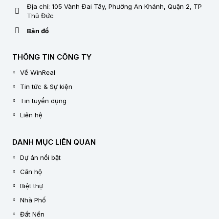
Địa chỉ: 105 Vành Đai Tây, Phường An Khánh, Quận 2, TP
Thủ Đức
Bản đồ
THÔNG TIN CÔNG TY
Về WinReal
Tin tức & Sự kiện
Tin tuyển dụng
Liên hệ
DANH MỤC LIÊN QUAN
Dự án nổi bật
Căn hộ
Biệt thự
Nhà Phố
Đất Nền