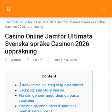
Trang chủ
»
Tin tức
»
Casino Online Jämför Ultimata Svenska språke
Casinon 2026 ️ uppräkning
Casino Online Jämför Ultimata
Svenska språke Casinon 2026 ️
uppräkning
Winreal
Tin tức
Tháng 7 9, 2026
Content
Åstadkomme en uttag villig dina vinster
Jackpots sam Stora Vinster
Hurdan genom rangordnar do bästa
casinona
Casinon gällande nätet tillsammans
svensk perso licens