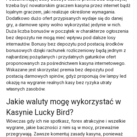
trzeba być nowatorskim graczem kasyna przez internet bądź
lojalnym graczem, jaki realizuje określone wymagania.
Dodatkowo dużo ofert przypisanych wydaje się do danej
gry, a darmowe spiny wolno wykorzystać jedynie w nich.
Duża liczba bonusów w początek w charakterze ogłoszenia
bez depozytu nie mogą mieć wpływu pod dalsze losy
internautów. Bonusy bez depozytu pod postacią środków
bonusowych dzięki rachunek rozliczeniowy będą jednym z
najbardziej pożądanych i przydatnych gatunków ofert
proponowanych za pośrednictwem kasyna internetowego.
Wskazane jest skorzystać premia bez depozytu pod
postacią darmowych spinów, gdyż proponują ów lampy led
okazję na wygranie realnych kasy bez ryzyka utraty
własnych zasobów.
Jakie waluty mogę wykorzystać w
Kasynie Lucky Bird?
Wówczas gdy ich nie spotkasz, forex atrakcyjne i wszelkie
wygrane, jakie baczności z nimi są w mocy, przeważnie
przegrywają. Zawsze komentuj zasady kasyna, ponieważ