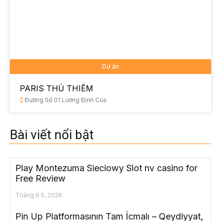
Dự án
PARIS THỦ THIÊM
Đường Số 01 Lương Định Của
Bài viết nổi bật
Play Montezuma Sieciowy Slot nv casino for
Free Review
Tháng 6 5, 2026
Pin Up Platformasının Tam İcmalı – Qeydiyyat,