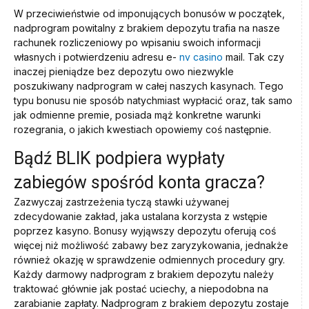
W przeciwieństwie od imponujących bonusów w początek,
nadprogram powitalny z brakiem depozytu trafia na nasze
rachunek rozliczeniowy po wpisaniu swoich informacji
własnych i potwierdzeniu adresu e-
nv casino
mail. Tak czy
inaczej pieniądze bez depozytu owo niezwykle
poszukiwany nadprogram w całej naszych kasynach. Tego
typu bonusu nie sposób natychmiast wypłacić oraz, tak samo
jak odmienne premie, posiada mąż konkretne warunki
rozegrania, o jakich kwestiach opowiemy coś następnie.
Bądź BLIK podpiera wypłaty
zabiegów spośród konta gracza?
Zazwyczaj zastrzeżenia tyczą stawki używanej
zdecydowanie zakład, jaka ustalana korzysta z wstępie
poprzez kasyno. Bonusy wyjąwszy depozytu oferują coś
więcej niż możliwość zabawy bez zaryzykowania, jednakże
również okazję w sprawdzenie odmiennych procedury gry.
Każdy darmowy nadprogram z brakiem depozytu należy
traktować głównie jak postać uciechy, a niepodobna na
zarabianie zapłaty. Nadprogram z brakiem depozytu zostaje