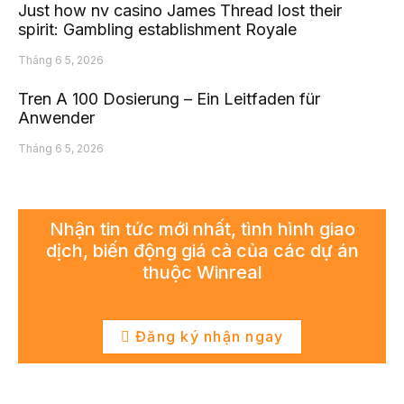
Just how nv casino James Thread lost their
spirit: Gambling establishment Royale
Tháng 6 5, 2026
Tren A 100 Dosierung – Ein Leitfaden für
Anwender
Tháng 6 5, 2026
Nhận tin tức mới nhất, tình hình giao
dịch, biến động giá cả của các dự án
thuộc Winreal
Đăng ký nhận ngay