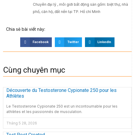
Chuyên đại lý , môi giới bất động sản gồm: biệt thự, nhà
phố, căn hộ, đất nền tại TP. Hồ chí Minh
Chia sẻ bài viết này:
Facebook
Twitter
LinkedIn
Cùng chuyên mục
Découverte du Testosterone Cypionate 250 pour les
Athlètes
Le Testosterone Cypionate 250 est un incontournable pour les
athlètes et les passionnés de musculation.
Tháng 5 28, 2026
Test Post Created