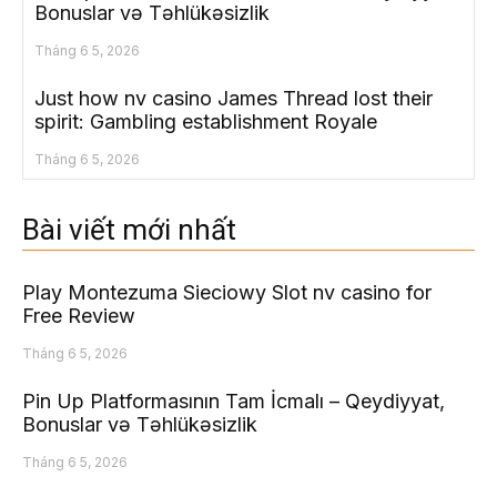
Bonuslar və Təhlükəsizlik
Tháng 6 5, 2026
Just how nv casino James Thread lost their
spirit: Gambling establishment Royale
Tháng 6 5, 2026
Bài viết mới nhất
Play Montezuma Sieciowy Slot nv casino for
Free Review
Tháng 6 5, 2026
Pin Up Platformasının Tam İcmalı – Qeydiyyat,
Bonuslar və Təhlükəsizlik
Tháng 6 5, 2026