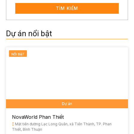
TÌM KIẾM
Dự án nổi bật
NỔI BẬT
Dự án
NovaWorld Phan Thiết
Mặt tiền đường Lạc Long Quân, xã Tiến Thành, TP. Phan
Thiết, Bình Thuận