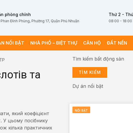
ăn phòng chính
Thứ 2 - Thứ
 Phan Đình Phùng, Phường 17, Quận Phú Nhuận
08:00 - 18:00
ÁN NỔI BẬT
NHÀ PHỐ – BIỆT THỰ
CĂN HỘ
ĐẤT NỀN
Tìm kiếm bất động sản
RTP
слотів та
TÌM KIẾM
Dự án nổi bật
NỔI BẬT
ати, який коефіцієнт
. У цьому посібнику
акож кілька практичних