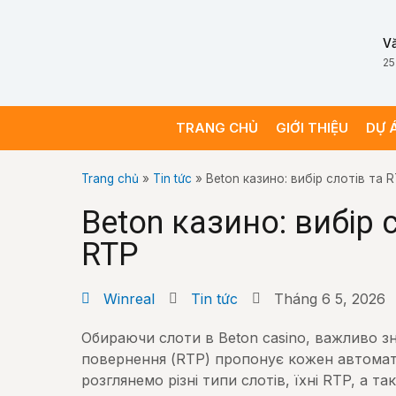
V
25
TRANG CHỦ
GIỚI THIỆU
DỰ 
Trang chủ
»
Tin tức
»
Beton казино: вибір слотів та 
Beton казино: вибір 
RTP
Winreal
Tin tức
Tháng 6 5, 2026
Обираючи слоти в Beton casino, важливо зн
повернення (RTP) пропонує кожен автомат
розглянемо різні типи слотів, їхні RTP, а т