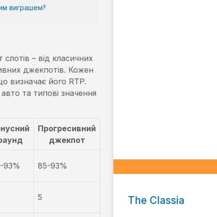
ним виграшем?
 слотів – від класичних
сивних джекпотів. Кожен
що визначає його RTP.
авто та типові значення
онусний
Прогресивний
раунд
джекпот
8-93%
85-93%
5
The Classia