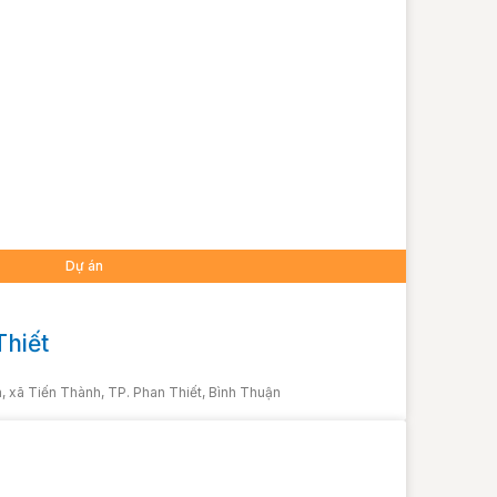
Dự án
hiết
 xã Tiến Thành, TP. Phan Thiết, Bình Thuận