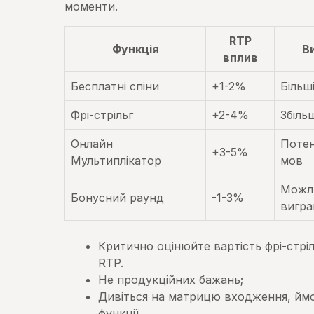
моменти.
RTP
Функція
В
вплив
Бесплатні спіни
+1-2%
Більш
Фрі-стрільг
+2-4%
Збіль
Онлайн
Потен
+3-5%
Мультиплікатор
мов
Можли
Бонусний раунд
-1-3%
вигр
Критично оцінюйте вартість фрі-стрі
RTP.
Не продукційних бажань;
Дивіться на матрицю входження, ймо
функції.