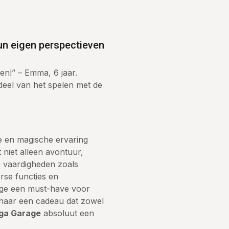
un eigen perspectieven
den!” – Emma, 6 jaar.
 deel van het spelen met de
e en magische ervaring
 niet alleen avontuur,
e vaardigheden zoals
rse functies en
rage een must-have voor
t naar een cadeau dat zowel
ga Garage
absoluut een