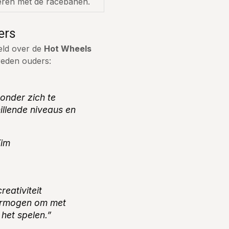
eren met de racebanen.
ers
eld over de
Hot Wheels
vreden ouders:
onder zich te
illende niveaus en
Tim
reativiteit
ermogen om met
het spelen.”