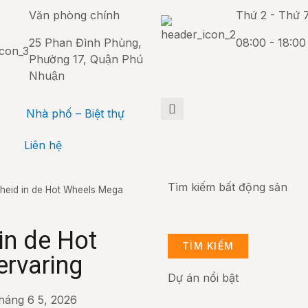
Văn phòng chính
Thứ 2 - Thứ 
25 Phan Đình Phùng,
08:00 - 18:00
Phường 17, Quận Phú
Nhuận
Nhà phố – Biệt thự
Liên hệ
Tìm kiếm bất động sản
elheid in de Hot Wheels Mega
 in de Hot
TÌM KIẾM
rvaring
Dự án nổi bật
háng 6 5, 2026