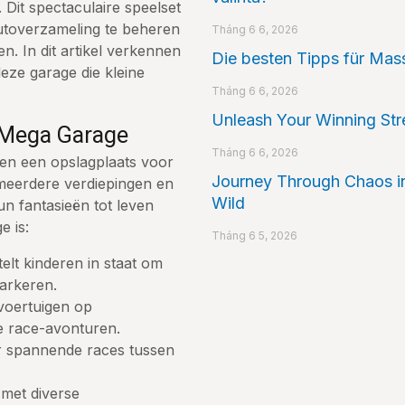
 Dit spectaculaire speelset
autoverzameling te beheren
Tháng 6 6, 2026
. In dit artikel verkennen
Die besten Tipps für Ma
eze garage die kleine
Tháng 6 6, 2026
Unleash Your Winning St
 Mega Garage
Tháng 6 6, 2026
een een opslagplaats voor
Journey Through Chaos i
 meerdere verdiepingen en
Wild
n fantasieën tot leven
e is:
Tháng 6 5, 2026
elt kinderen in staat om
parkeren.
oertuigen op
e race-avonturen.
 spannende races tussen
 met diverse