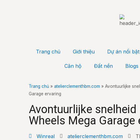
Trang chủ
Giới thiệu
Dự án nổi bật
Căn hộ
Đất nền
Blogs
Trang chủ
»
atelierclementhbm.com
»
Avontuurlijke sn
Garage ervaring
Avontuurlijke snelheid
Wheels Mega Garage e
Winreal
atelierclementhbm.com
T