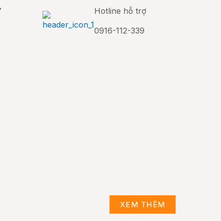
7
Hotline hỗ trợ
0916-112-339
XEM THÊM