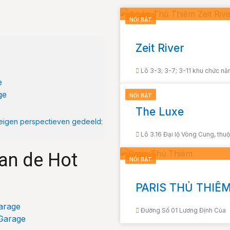
NỔI BẬT
Zeit River
Lô 3-3; 3-7; 3-11 khu chức n
e
ge
NỔI BẬT
The Luxe
eigen perspectieven gedeeld:
Lô 3.16 Đại lộ Vòng Cung, thu
an de Hot
NỔI BẬT
PARIS THỦ THIÊ
arage
Đường Số 01 Lương Định Của
 Garage