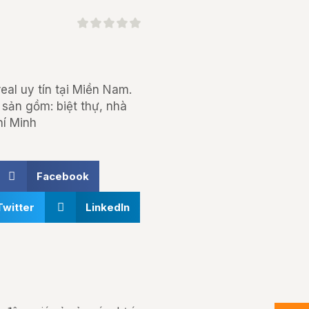
al uy tín tại Miền Nam.
 sản gồm: biệt thự, nhà
hí Minh
Facebook
Twitter
LinkedIn