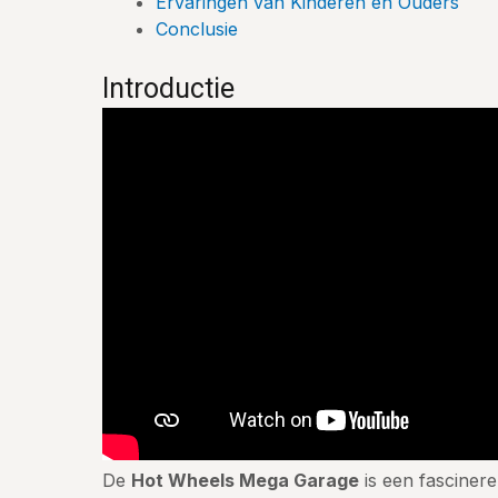
Ervaringen van Kinderen en Ouders
Conclusie
Introductie
De
Hot Wheels Mega Garage
is een fasciner