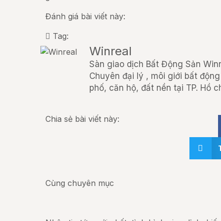
Đánh giá bài viết này:
Tag:
Winreal
Sàn giao dịch Bất Động Sản Winre
Chuyên đại lý , môi giới bất động
phố, căn hộ, đất nền tại TP. Hồ c
Chia sẻ bài viết này:
Cùng chuyên mục